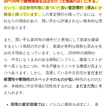
20〜25年で建物価値をほぼゼロ（土地値のみ）にする」
という、法定耐用年数に基づいた
古い査定慣行（歪み）
が
根強く残っています。
この査定慣行が残っているには、そ
れなりの理由があり、買い手から評価されない根本的な理
由があります。
また、買い手も築30年の物件だと更地にして新築を建築
するという発想の方が多く、新築が有利な税制も歪みを生
み出す理由となっています。しかし、2026年の税制か
ら、中古にもうまみのある税制にシフトし、建築コストが
年々高くなるにつれ、中古戸建をリノベする機運が高まり
つつあります。しかし、流通している中古住宅が
まだまだ
耐震性や断熱性のスペックそのものが低い
時代のもののた
め、本格的に中古市場が活性化するのは、
まだまだ先
と考
えられます。
現実の査定現場では：
どんなに構造を頑丈にし、長