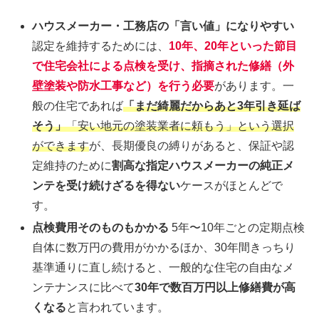
ハウスメーカー・工務店の「言い値」になりやすい
認定を維持するためには、
10年、20年といった節目
で住宅会社による点検を受け、指摘された修繕（外
壁塗装や防水工事など）を行う必要
があります。一
般の住宅であれば
「まだ綺麗だからあと3年引き延ば
そう」
「安い地元の塗装業者に頼もう」という選択
ができます
が、長期優良の縛りがあると、保証や認
定維持のために
割高な指定ハウスメーカーの純正メ
ンテを受け続けざるを得ない
ケースがほとんどで
す。
点検費用そのものもかかる
5年〜10年ごとの定期点検
自体に数万円の費用がかかるほか、30年間きっちり
基準通りに直し続けると、一般的な住宅の自由なメ
ンテナンスに比べて
30年で数百万円以上修繕費が高
くなる
と言われています。