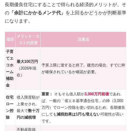
長期優良住宅にすることで得られる経済的メリットが、そ
の
「余計にかかるメンテ代」
を上回るかどうかが判断基準
になります。
メリット・コ
項目
注意点
ストの目安
子育
てエ
最大100万円
コホ
予算上限に達すると終了。建売の場合、すでに枠
（2026年現
ーム
が確保されているか確認が必要。
在）
補助
金
重要：
そもそも借入額が
3,000万円前後
であれ
住宅
借入限度額が
ば、一般の「省エネ基準適合住宅」の枠（3,000
ロー
上乗せされ、
万円）でローン控除を使い切れるため、長期優良
ン控
最大で
数十万
にしても
減税効果は1円も増えない
可能性が高い
除
円の減税増
です。
不動産取得