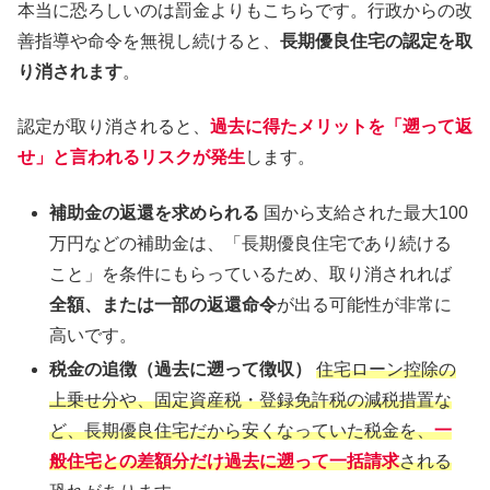
本当に恐ろしいのは罰金よりもこちらです。行政からの改
善指導や命令を無視し続けると、
長期優良住宅の認定を取
り消されます
。
認定が取り消されると、
過去に得たメリットを「遡って返
せ」と言われるリスクが発生
します。
補助金の返還を求められる
国から支給された最大100
万円などの補助金は、「長期優良住宅であり続ける
こと」を条件にもらっているため、取り消されれば
全額、または一部の返還命令
が出る可能性が非常に
高いです。
税金の追徴（過去に遡って徴収）
住宅ローン控除の
上乗せ分や、固定資産税・登録免許税の減税措置な
ど、長期優良住宅だから安くなっていた税金を、
一
般住宅との差額分だけ過去に遡って一括請求
される