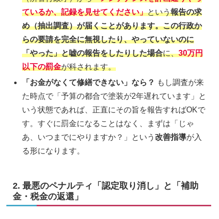
ているか、記録を見せてください」
という
報告の求
め（抽出調査）が届くことがあります。この行政か
らの要請を完全に無視したり、やっていないのに
「やった」と嘘の報告をしたりした場合
に、
30万円
以下の罰金
が科されます。
「お金がなくて修繕できない」なら？
もし調査が来
た時点で「予算の都合で塗装が2年遅れています」と
いう状態であれば、正直にその旨を報告すればOKで
す。すぐに罰金になることはなく、まずは「じゃ
あ、いつまでにやりますか？」という
改善指導
が入
る形になります。
2. 最悪のペナルティ「認定取り消し」と「補助
金・税金の返還」