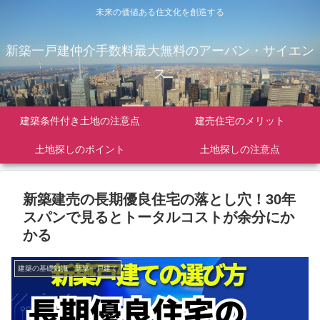
未来の価値ある住文化を創造する
新築一戸建仲介手数料最大無料のアーバン・サイエン
ス
建築条件付き土地の注意点
建売住宅のメリット
土地探しのポイント
土地探しの注意点
新築建売の長期優良住宅の落とし穴！30年
スパンで見るとトータルコストが余分にか
かる
建築の基礎知識 新築一戸建て