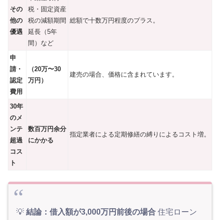
その
税・固定資産
他の
税の減額期間
総額で十数万円程度のプラス。
優遇
延長（5年
間）など
申
請・
（20万〜30
建売の場合、価格に含まれています。
認定
万円）
費用
30年
のメ
ンテ
数百万円余分
指定業者による定期修繕の縛りによるコスト増。
超過
にかかる
コス
ト
💡
結論：借入額が3,000万円前後の場合
住宅ローン