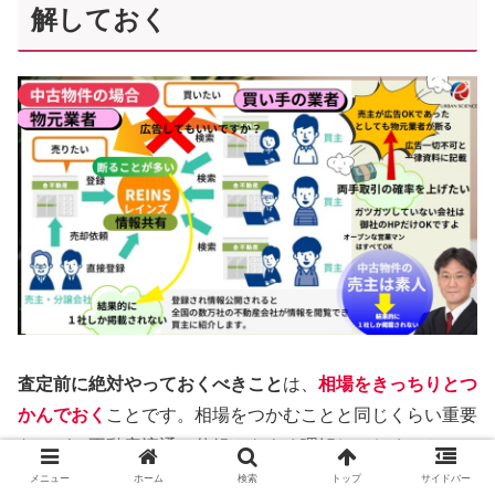
解しておく
査定前に絶対やっておくべきこと
は、
相場をきっちりとつ
かんでおく
ことです。相場をつかむことと同じくらい重要
なのが、不動産流通の仕組みをよく理解しておくことで
す。
メニュー
ホーム
検索
トップ
サイドバー