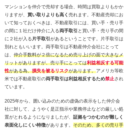
マンションを仲介で売却する場合、時間は買取よりもかか
りますが、
買い取りよりも高く
売れます。不動産売却にお
いて知っておくべきは、不動産取引には、買い手・売り手
の間に１社だけ仲介に入る
両手取引
と買い手・売り手の間
に２社が入る
片手取引
があるということです。片手取引は
別れともいいます。両手取引は不動産仲介会社にとって
は、
仲介手数料が２倍になるため売り上げの面で大きなメ
リットがありますが、売り手にとっては
利益相反する可能
性
がある為、
損失を被るリスク
があります。
アメリカ等欧
米では不動産取引の
両手取引は利益相反するため
禁止
され
ています。
2025年から、囲い込みのための虚偽の表示をした仲介会
社に対して、ようやく是正指示や業務停止などの厳しい処
置がとれるようになりましたが、
証拠をつかむのが難しく
表面化しにくい特徴
があります。
そのため、多くの売り手