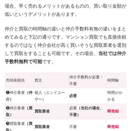
場合、早く売れるメリットがあるものの、買い取り金額が
低いというデメリットがあります。
仲介と買取の時間軸の違いと仲介手数料有無の違いをまと
めてみると下記の通りです。マンション買取でも直接依頼
するのではなく仲介会社が高く買いそうな買取業者を選別
して買取をすることも可能です。その場合、
当社では仲介
手数料無料で可能
です。
仲介手数料が必要・
売却依頼先
買主
時間軸
不要
❶仲介業者
（仲
個人（エンドユー
時間がか
必要
介）
ザー）
かる
❷仲介業者
（買
必要
（当社の場合、
買取業者
即売却
取）
不要）
❸買取業者
（買
買取業者
不要
即売却
取）