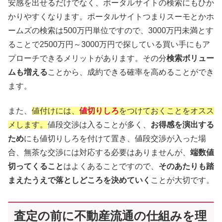
安感を出せるだけでなく、ポータルサイトの検索にもひか
かりやすくなります。ポータルサイトつまりスーモとかホ
ームズの検索は500万円単位ですので、3000万円未満とす
ることで2500万円～3000万円で探している買い手にもア
プローチできるメリットがあります。その分
検索ボリュー
ムも増える
ことから、成約できる確率を高めることができ
ます。
また、
値付けには、
値切りしろ
をつけておくことをオスス
メします。
値段交渉は入ることが多く、
お得感を演出する
ため
にも値切りしろを付けて置き、値段交渉が入った場
合、無茶な交渉には対応する必要はありませんが、
端数値
切ってくること
はよくあることですので、
そのあたりも踏
まえたうえで落としどころを決めていく
ことが大切です。
査定の前に不動産流通の仕組みを理