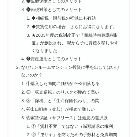
❷生命保険としてのメリット
❸節税対策としてのメリット
◆相続税・贈与税の軽減にも有効
◆賃貸使用の場合、さらにお得になります。
★2003年度の税制改正で「相続時精算課税制
度」が創設され、 親から子に資産を移しやす
くなりました。
❹資産運用としてのメリット
なぜワンルームマンション投資に手を出してはいけ
ないのか？
①購入した瞬間に価格が2〜3割落ちる
②「収支逆転」のリスクが極めて高い
③「節税」と「生命保険代わり」の罠
④出口戦略（売却）が極めて難しい
⑤家賃保証（サブリース）は最悪の選択肢
①「賃料不変」ではない（減額請求の権利）
②「逆ザヤ」を防ぐための手数料と免責期間