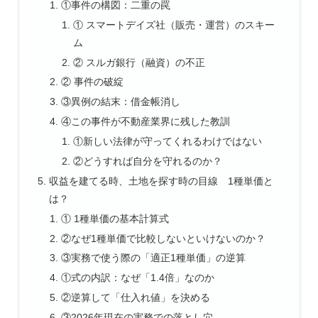
①事件の構図：二重の罠
① スマートデイズ社（販売・運営）のスキー
ム
② スルガ銀行（融資）の不正
② 事件の破綻
③異例の結末：借金帳消し
④この事件が不動産業界に残した教訓
①新しい法律が守ってくれるわけではない
②どうすれば自分を守れるのか？
収益を建てる時、土地を探す時の目線 1種単価と
は？
① 1種単価の基本計算式
②なぜ1種単価で比較しないといけないのか？
③実務で使う際の「適正1種単価」の逆算
①式の内訳：なぜ「1.4倍」なのか
②逆算して「仕入れ値」を決める
③2026年現在の実務での落とし穴