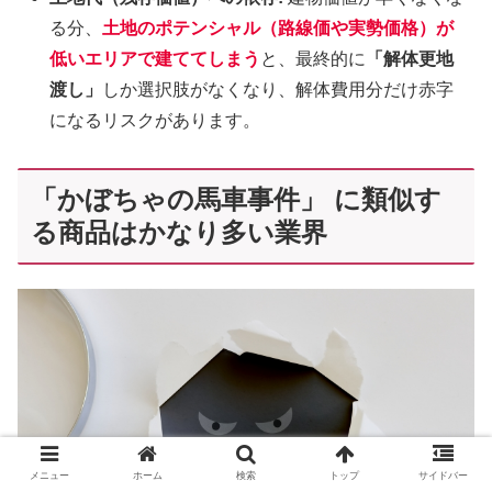
る分、
土地のポテンシャル（路線価や実勢価格）が
低いエリアで建ててしまう
と、最終的に
「解体更地
渡し」
しか選択肢がなくなり、解体費用分だけ赤字
になるリスクがあります。
「かぼちゃの馬車事件」 に類似す
る商品はかなり多い業界
メニュー
ホーム
検索
トップ
サイドバー