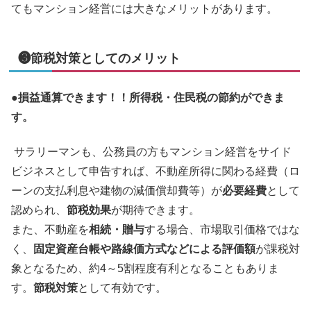
てもマンション経営には大きなメリットがあります。
❸節税対策としてのメリット
●
損益通算できます！！所得税・住民税の節約ができま
す。
サラリーマンも、公務員の方もマンション経営をサイド
ビジネスとして申告すれば、不動産所得に関わる経費（ロ
ーンの支払利息や建物の減価償却費等）が
必要経費
として
認められ、
節税効果
が期待できます。
また、不動産を
相続・贈与
する場合、市場取引価格ではな
く、
固定資産台帳や路線価方式などによる評価額
が課税対
象となるため、約4～5割程度有利となることもありま
す。
節税対策
として有効です。