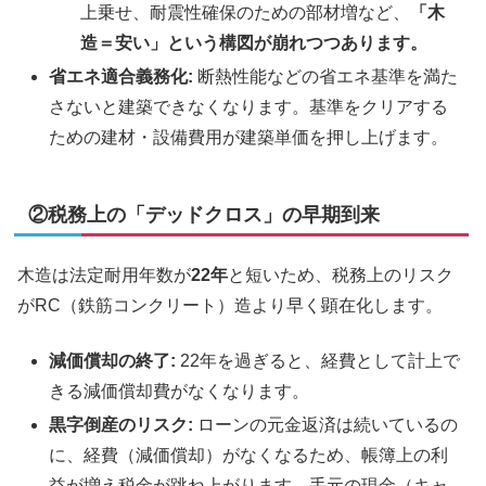
上乗せ、耐震性確保のための部材増など、
「木
造＝安い」という構図が崩れつつあります。
省エネ適合義務化:
断熱性能などの省エネ基準を満た
さないと建築できなくなります。基準をクリアする
ための建材・設備費用が建築単価を押し上げます。
②税務上の「デッドクロス」の早期到来
木造は法定耐用年数が
22年
と短いため、税務上のリスク
がRC（鉄筋コンクリート）造より早く顕在化します。
減価償却の終了:
22年を過ぎると、経費として計上で
きる減価償却費がなくなります。
黒字倒産のリスク:
ローンの元金返済は続いているの
に、経費（減価償却）がなくなるため、帳簿上の利
益が増え税金が跳ね上がります。手元の現金（キャ