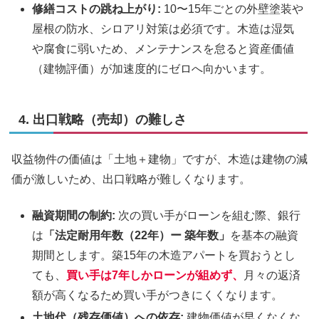
修繕コストの跳ね上がり:
10〜15年ごとの外壁塗装や
屋根の防水、シロアリ対策は必須です。木造は湿気
や腐食に弱いため、メンテナンスを怠ると資産価値
（建物評価）が加速度的にゼロへ向かいます。
4. 出口戦略（売却）の難しさ
収益物件の価値は「土地＋建物」ですが、木造は建物の減
価が激しいため、出口戦略が難しくなります。
融資期間の制約:
次の買い手がローンを組む際、銀行
は
「法定耐用年数（22年）ー 築年数」
を基本の融資
期間とします。築15年の木造アパートを買おうとし
ても、
買い手は7年しかローンが組めず、
月々の返済
額が高くなるため買い手がつきにくくなります。
土地代（残存価値）への依存:
建物価値が早くなくな