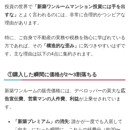
投資の世界で
「新築ワンルームマンション投資には手を出
すな」
とよく言われるのには、非常に合理的かつシビアな
理由があります。
特に、ご自身で不動産の実務や税務を熱心に学ばれている
方であれば、その
「構造的な歪み」
に気づきやすいはずで
す。主な理由は以下の4点に集約されます。
①購入した瞬間に価格が2〜3割落ちる
新築ワンルームの販売価格には、デベロッパーの莫大な
広
告宣伝費、営業マンの人件費、利益
が上乗せされていま
す。
「新築プレミアム」の消失:
誰かが一度でも入居して
「中古」になった瞬間に、これらの経費分（約20〜