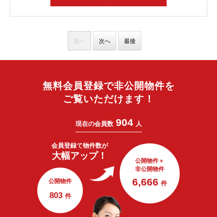
前へ
次へ
最後
無料会員登録で非公開物件を
ご覧いただけます！
904
現在の会員数
人
会員登録で
物件数が
大幅アップ！
公開物件＋
非公開物件
6,666
公開物件
件
803
件