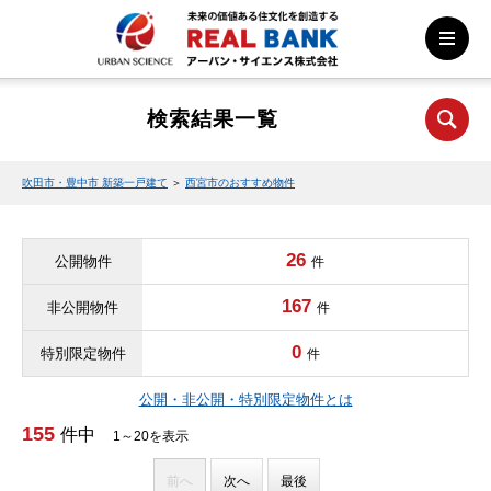
検索結果一覧
吹田市・豊中市 新築一戸建て
＞
西宮市のおすすめ物件
26
公開物件
件
167
非公開物件
件
0
特別限定物件
件
公開・非公開・特別限定物件とは
155
件中
1～20を表示
前へ
次へ
最後