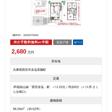
〔物件ID〕 0000076393
仲介手数料無料or半額
新築戸建
値下げ
2,680
万円
所在地
兵庫県西宮市名塩茶園町
交通
JR福知山線「西宮名塩」駅 バス10分／停歩8分 （バス停 さく
ら台南口）
建物面積
2
99.26m
（30.02坪）