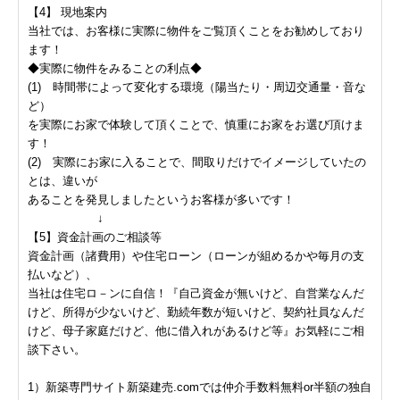
【4】 現地案内
当社では、お客様に実際に物件をご覧頂くことをお勧めしており
ます！
◆実際に物件をみることの利点◆
(1) 時間帯によって変化する環境（陽当たり・周辺交通量・音な
ど）
を実際にお家で体験して頂くことで、慎重にお家をお選び頂けま
す！
(2) 実際にお家に入ることで、間取りだけでイメージしていたの
とは、違いが
あることを発見しましたというお客様が多いです！
↓
【5】資金計画のご相談等
資金計画（諸費用）や住宅ローン（ローンが組めるかや毎月の支
払いなど）、
当社は住宅ロ－ンに自信！『自己資金が無いけど、自営業なんだ
けど、所得が少ないけど、勤続年数が短いけど、契約社員なんだ
けど、母子家庭だけど、他に借入れがあるけど等』お気軽にご相
談下さい。
1）新築専門サイト新築建売.comでは仲介手数料無料or半額の独自