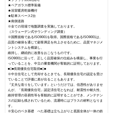
★ペアガラス標準装備
★浴室暖房乾燥機付
★駐車スペース2台
★南側道路
※全ての現場で地盤調査を実施しております。
（スウェーデン式サウンディング調査）
※国際規格であるISO9001を取得。国際規格であるISO9001は、
品質の確保を通じて顧客満足を向上させるために、品質マネジメ
ントシステムを構築し、
維持し、継続的に改善をおこなうものです。
ISO9001に沿って、正しく品質確保の仕組みを構築し、事業を行
っていることを、中立の審査機関が客観的に証明しております。
■□■長期優良住宅取得■□■
※中古住宅として売却するときでも、長期優良住宅の認定を受け
ていることで評価に差が出ることもあります。
『丈夫な造りをしています』というだけでは、信憑性がありませ
んが、「長期優良住宅」認定済住宅となれば、耐震性や耐久性、
維持管理の容易性等を客観的に証明することができ、メンテナン
スの記録も残されているため、流通時にはプラスの材料となりま
す。
※安心のベタ基礎 べた基礎は立ち上がりと底面全体が一体の鉄