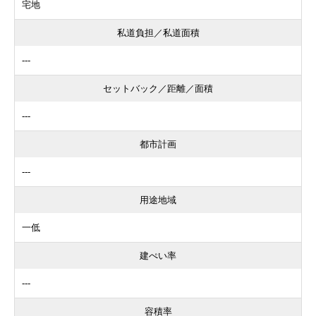
宅地
私道負担／私道面積
---
セットバック／距離／面積
---
都市計画
---
用途地域
一低
建ぺい率
---
容積率