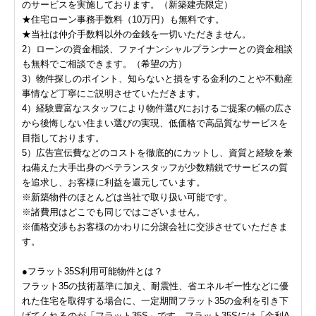
のサービスを実施しております。（新築建売限定）
★住宅ローン事務手数料（10万円）も無料です。
★当社は仲介手数料以外の金銭を一切いただきません。
2）ローンの資金相談、ファイナンシャルプランナーとの資金相談
も無料でご相談できます。（希望の方）
3）物件探しのポイント、知らないと損をする金利のことや不動産
事情など丁寧にご説明させていただきます。
4）経験豊富なスタッフにより物件選びにおけるご提案の幅の広さ
から後悔しない住まい選びの実現、低価格で高品質なサービスを
目指しております。
5）広告宣伝費などのコストを徹底的にカットし、資質と経験を兼
ね備えた大手出身のベテランスタッフが少数精鋭でサービスの質
を追求し、お客様に利益を還元しています。
※新築物件のほとんどは当社で取り扱い可能です。
※諸費用はどこでも同じではございません。
※価格交渉もお客様のかわりに分譲会社に交渉させていただきま
す。
●フラット35S利用可能物件とは？
フラット35の技術基準に加え、耐震性、省エネルギー性などに優
れた住宅を取得する場合に、一定期間フラット35の金利を引き下
げてくれるのが「フラット35S」です。フラット35Sには「金利A