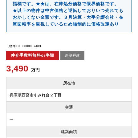
指標です。★★は、在庫処分価格で限界価格です。
★以上の物件は中古価格と逆転しておりいつ売れても
おかしくない金額です。３月決算・大手分譲会社・在
庫回転率を重視しているため強制的に価格改定あり
〔物件ID〕 0000087483
仲介手数料無料or半額
新築戸建
3,490
万円
所在地
兵庫県西宮市すみれ台２丁目
交通
---
建築面積