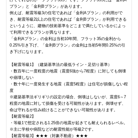
プラン」と「金利Bプラン」があります。
例えば、耐震等級3の住宅であれば「金利Aプラン」の利用がで
き、耐震等級2以上の住宅であれば「金利Bプラン」が利用できる
というように、建物の技術基準をどこまで満たしているかによっ
て利用できるプランが異なります。
「金利Aプラン」の金利は当初10年間、フラット35の金利から
0.25%引き下げ、「金利Bプラン」の金利は当初5年間0.25%の引
き下げになります。
【耐震等級1】（建築基準法の最低ライン・足切り基準）
・数百年に一度程度の地震（震度6強から7程度）に対しても倒壊
や崩壊しない
・数十年に一度発生する地震（震度5程度）は住宅が損傷しない程
度
※建築基準法ギリギリの設定の場合、倒壊はしないが、震度6～7
程度の地震に対して損傷を受ける可能性があります。倒壊せず、
命は守れるが住み続けることができない可能性があります。
【耐震等級2】
・等級1で想定される1.25倍の地震が起きても耐えられるレベル。
※主に学校や病院などの耐震性能が等級2です。
【耐震等級3】★★★（対象不動産）★★★