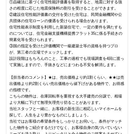
①品確法に基づく住宅性能評価書を取得すると、地震に対する強
さの程度に応じた地震保険料の割引を受けることができます。
②建設住宅性能評価書の交付を受けた住宅は、民間金融機関や公
共団体の住宅ローンの優遇を受けられる場合があります。
住宅性能表示制度を利用した新築住宅で、一定の要件を満たすも
のについては、住宅金融支援機構提携フラット35に係る手続きの
簡素化等を受けられます。
③国の指定を受けた評価機関で一級建築士等の資格を持つプロ
が、第三者の立場でチェックします。
設計段階はもちろんのこと、工事の過程でも現場調査を4回に渡っ
て実施しますので、手抜きなどにまつわる不安を解消します。
【担当者のコメント】★は、売出価格より約1割くらい、★★は売
出価格より約2割くらい売出価格から値下げがある物件で、お得感
の指標です。
こちらの物件は、在庫回転率を重視する大手建売の分譲で、相場
より大幅に下げて無理矢理売り切ることがあります。
当社スタッフと一緒に、お客様の新生活に相応しいマイホームを
探して、人生をより豊かなものにしましょう。
当社ではお客様の希望条件をしっかりとお伺いし、条件がマッチ
した物件をご紹介するだけでなく、お客様自身の気づいていない
ニーズを汲み取り、よりピッタリと合う物件のご提案をさせてい