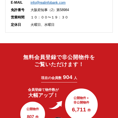
E-MAIL
info@realinfobank.com
免許番号
大阪府知事（2）第58984
営業時間
１０：００〜１９：３０
定休日
火曜日、水曜日
無料会員登録で非公開物件を
ご覧いただけます！
904
現在の会員数
人
会員登録で
物件数が
大幅アップ！
公開物件＋
非公開物件
6,711
公開物件
件
807
件