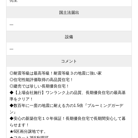
売主
国土法届出
---
設備
---
コメント
◎耐震等級は最高等級！耐震等級３の地震に強い家
◎住宅性能評価取得の高品質住宅！
◎建売では珍しい長期優良住宅！
◆【上場会社施行】ワンランク上の品質、長期優良住宅の最高基
準をクリア！
◆数百年に一度の地震に耐える力の1.5倍『ブルーミングガーデ
ン』
◆安心の新築住宅１０年保証！長期優良住宅で長期間安心して暮
らせます！
★6区画分譲地です。
★フラット35S利用可