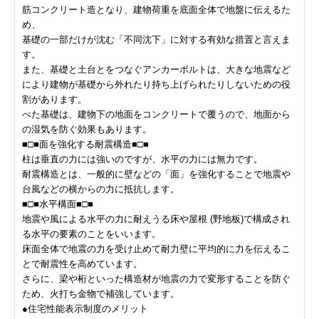
筋コンクリート造となり、建物荷重を底面全体で地盤に伝えるた
め、
基礎の一部だけが沈む「不同沈下」に対する有効な措置と言えま
す。
また、基礎と土台とをつなぐアンカーボルトは、大きな地震など
により建物が基礎から外れたり持ち上げられたりしないための役
割があります。
べた基礎は、建物下の地面をコンクリートで覆うので、地面から
の湿気を防ぐ効果もあります。
■□■面を強化する耐震構造■□■
柱は垂直の力には強いのですが、水平の力には無力です。
耐震構造とは、一般的に壁などの「面」を強化することで地震や
台風などの横からの力に抵抗します。
■□■水平構面■□■
地震や風による水平の力に耐えうる床や屋根 (野地板)で構成され
る水平の要素のことをいいます。
床面全体で地震の力を受け止めて耐力壁に平均的に力を伝えるこ
とで耐震性を高めています。
さらに、梁や桁といった構造材が地震の力で変形することを防ぐ
ため、火打ち金物で補強しています。
●住宅性能表示制度のメリット