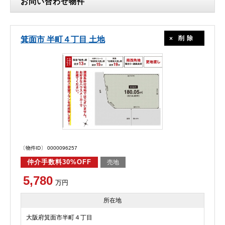
お問い合わせ物件
削除
箕面市 半町４丁目 土地
〔物件ID〕 0000096257
仲介手数料30%OFF
売地
5,780
万円
所在地
大阪府箕面市半町４丁目