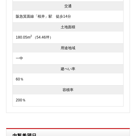
交通
阪急箕面線「桜井」駅 徒歩14分
土地面積
2
180.05m
（54.46坪）
用途地域
一中
建ぺい率
60％
容積率
200％
内覧希望日