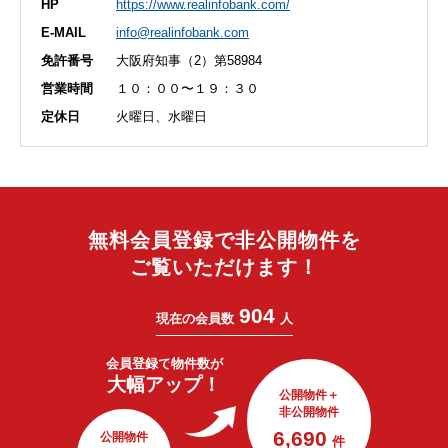
HP
https://www.realinfobank.com/
E-MAIL
info@realinfobank.com
免許番号
大阪府知事（2）第58984
営業時間
１０：００〜１９：３０
定休日
火曜日、水曜日
無料会員登録で非公開物件を
ご覧いただけます！
904
現在の会員数
人
会員登録で
物件数が
大幅アップ！
公開物件＋
非公開物件
6,690
公開物件
件