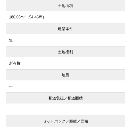
土地面積
2
180.05m
（54.46坪）
建築条件
無
土地権利
所有権
地目
---
私道負担／私道面積
---
セットバック／距離／面積