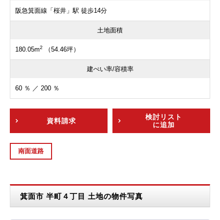
阪急箕面線「桜井」駅 徒歩14分
土地面積
2
180.05m
（54.46坪）
建ぺい率/容積率
60 ％ ／ 200 ％
検討リスト
資料請求
に追加
南面道路
箕面市 半町４丁目 土地の物件写真