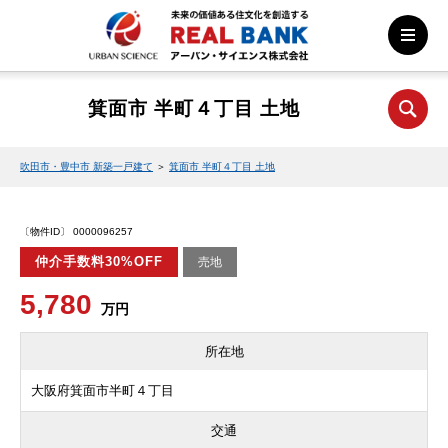
箕面市 半町４丁目 土地
吹田市・豊中市 新築一戸建て
＞
箕面市 半町４丁目 土地
〔物件ID〕 0000096257
仲介手数料30%OFF
売地
5,780
万円
所在地
大阪府箕面市半町４丁目
交通