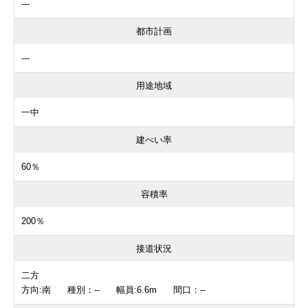
---
都市計画
---
用途地域
一中
建ぺい率
60％
容積率
200％
接道状況
二方
方向:南 種別：-- 幅員:6.6m 間口：--