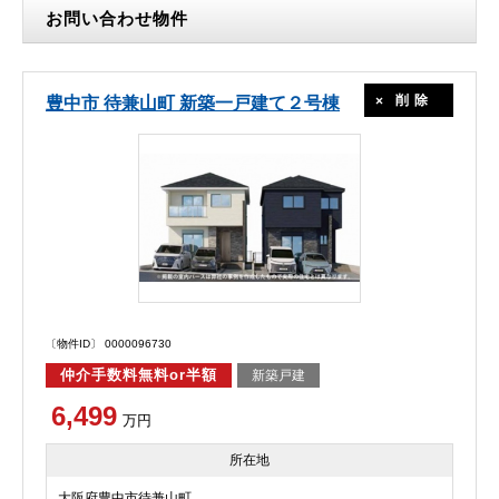
お問い合わせ物件
削除
豊中市 待兼山町 新築一戸建て２号棟
〔物件ID〕 0000096730
仲介手数料無料or半額
新築戸建
6,499
万円
所在地
大阪府豊中市待兼山町