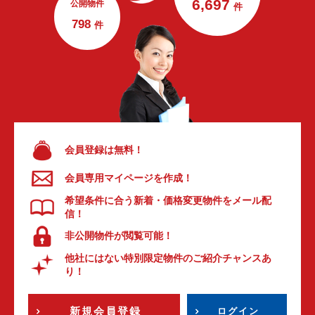
6,697
公開物件
件
798
件
会員登録は無料！
会員専用マイページを作成！
希望条件に合う新着・価格変更物件をメール配
信！
非公開物件が閲覧可能！
他社にはない特別限定物件のご紹介チャンスあ
り！
新規会員登録
ログイン