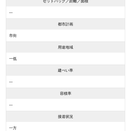
セットバック／距離／面積
---
都市計画
市街
用途地域
一低
建ぺい率
---
容積率
---
接道状況
一方