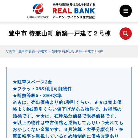
豊中市 待兼山町 新築一戸建て２号棟
吹田市・豊中市 新築一戸建て
＞
豊中市 待兼山町 新築一戸建て２号棟
★駐車スペース2台
★フラット35S利用可能物件
★断熱等級5・ZEH水準
※★は、売出価格より約1割引くらい、★★は売出価
格より約2割引くらい値下げがある物件で、お得感の
指標です。★★は、在庫処分価格で限界価格です。
★以上の物件は中古価格と逆転しておりいつ売れても
おかしくない金額です。３月決算・大手分譲会社・在
庫回転率を重視しているため強制的に価格改定あり