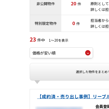
20
非公開物件
原則として
件
詳しくは担
担当者から
0
特別限定物件
件
詳しくは担
23
件中
1～20を表示
選択した物件をまとめ
【成約済・売り出し事例】リーブル
会員登