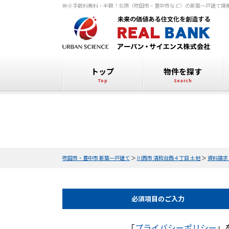
仲介手数料無料・半額！北摂（吹田市・豊中市など）の新築一戸建て情
トップ
物件を探す
吹田市・豊中市 新築一戸建て
＞
川西市 清和台西４丁目 土地
＞
資料請求
必須項目の
ご入力
「
プライバシーポリシー
」