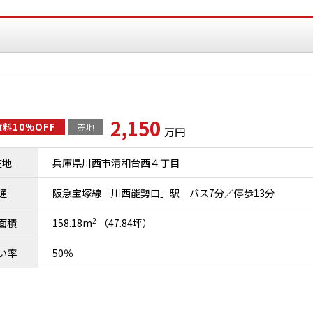
2,150
料10%OFF
売地
万円
在地
兵庫県川西市清和台西４丁目
通
阪急宝塚線「川西能勢口」駅 バス7分／停歩13分
2
面積
158.18m
（47.84坪）
い率
50％