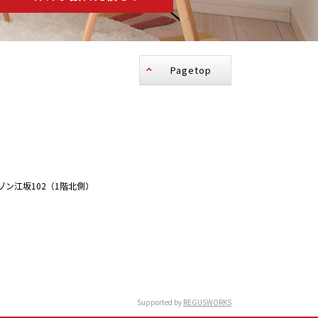
Pagetop
ゾン江坂102（1階北側）
Supported by
REGUSWORKS