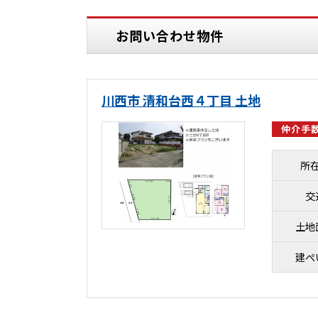
お問い合わせ物件
川西市 清和台西４丁目 土地
仲介手数
所
交
土地
建ぺ