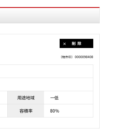
削除
〔物件ID〕 0000098408
用途地域
一低
容積率
80％