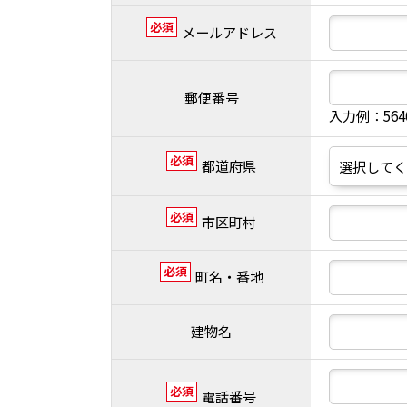
必須
メールアドレス
郵便番号
入力例：56
必須
都道府県
必須
市区町村
必須
町名・番地
建物名
必須
電話番号