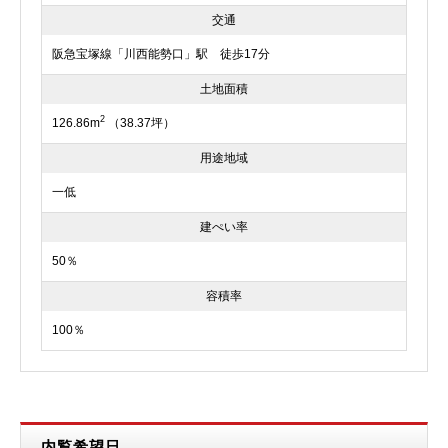
交通
阪急宝塚線「川西能勢口」駅 徒歩17分
土地面積
2
126.86m
（38.37坪）
用途地域
一低
建ぺい率
50％
容積率
100％
内覧希望日