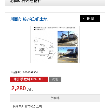
お問い合わせ物件
削除
川西市 松が丘町 土地
〔物件ID〕 0000097364
仲介手数料10%OFF
売地
2,280
万円
所在地
兵庫県川西市松が丘町