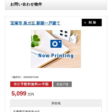
お問い合わせ物件
削除
宝塚市 泉ガ丘 新築一戸建て
〔物件ID〕 0000097246
仲介手数料無料or半額
新築戸建
5,099
万円
所在地
兵庫県宝塚市泉ガ丘