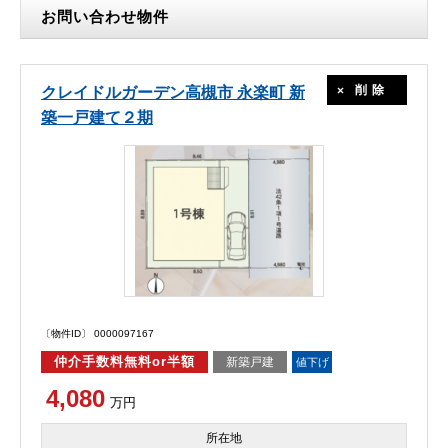
お問い合わせ物件
削除
クレイドルガーデン高槻市 永楽町 新
築一戸建て２期
〔物件ID〕 0000097167
仲介手数料無料or半額
新築戸建
値下げ
4,080
万円
所在地