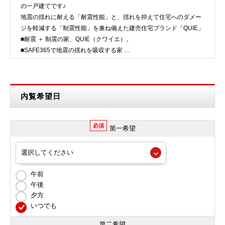
の一戸建てです♪
地震の揺れに耐える「耐震性能」と、揺れを抑えて住宅へのダメー
ジを軽減する「制震性能」を兼ね備えた建売住宅ブランド「QUIE」
■耐震 ＋ 制震の家、QUIE（クワイエ）。
■SAFE365で地震の揺れを吸収する家
★安心の地盤調査済み物件
★フラット35S…
内覧希望日
必須
第一希望
午前
午後
夕方
いつでも
第二希望