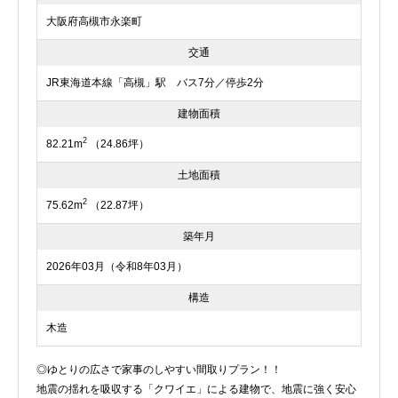
大阪府高槻市永楽町
交通
JR東海道本線「高槻」駅 バス7分／停歩2分
建物面積
2
82.21m
（24.86坪）
土地面積
2
75.62m
（22.87坪）
築年月
2026年03月（令和8年03月）
構造
木造
◎ゆとりの広さで家事のしやすい間取りプラン！！
地震の揺れを吸収する「クワイエ」による建物で、地震に強く安心