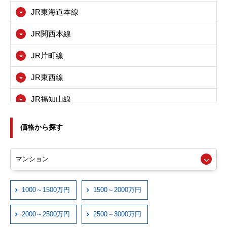
JR東海道本線
茨木市
JR関西本線
八尾市
JR片町線
寝屋川市
JR東西線
箕面市
JR福知山線
東大阪市
JRおおさか東線
尼崎市
価格から探す
近鉄大阪線
西宮市
近鉄奈良線
伊丹市
近鉄信貴線
1000～1500万円
1500～2000万円
宝塚市
近鉄けいはんな線
川西市
2000～2500万円
2500～3000万円