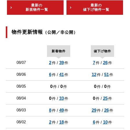
最新の
最新の
新規物件一覧
値下げ物件一覧
物件更新情報
（公開／非公開）
新着物件
値下げ物件
2
39
7
26
08/07
件 /
件
件 /
件
6
41
12
51
08/06
件 /
件
件 /
件
0
0
0
0
08/05
件 /
件
件 /
件
0
33
0
25
08/04
件 /
件
件 /
件
8
49
29
26
08/03
件 /
件
件 /
件
2
18
6
10
08/02
件 /
件
件 /
件