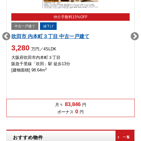
仲介手数料15%OFF
中古一戸建て
値下げ
吹田市 内本町３丁目 中古一戸建て
3,280
万円／4SLDK
大阪府吹田市内本町３丁目
阪急千里線「吹田」駅 徒歩13分
2
[建物面積] 98.64m
83,846
月々
円
0
ボーナス
円
おすすめ物件
一覧