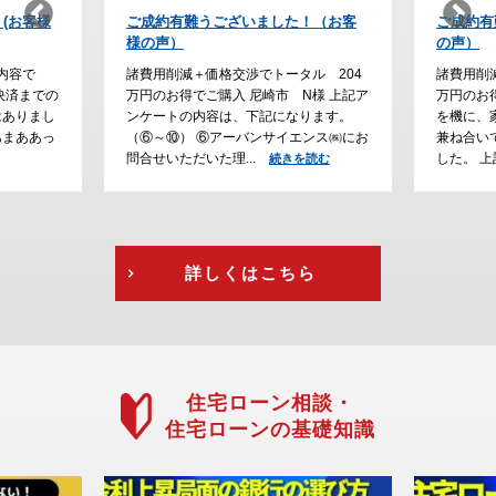
！（お客
ご成約有難うございました！(お客様
納得の家
の声）
た。
ル 204
諸費用削減＋価格交渉でトータル 230
諸費用削
様 上記ア
万円のお得でご購入 川西市 H様 ご結婚
でご購入
ります。
を機に、家探しをスタートして、通勤の
大阪で家
ンス㈱にお
兼ね合いで立地条件にこだわって探しま
が、通勤
した。 上記アン...
えて、急
読む
続きを読む
を読む
詳しくはこちら
住宅ローン相談・
住宅ローンの基礎知識