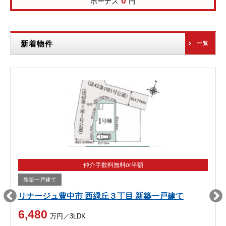
0
ボーナス
円
新着物件
一覧
仲介手数料無料or半額
新築一戸建て
リナージュ豊中市 西緑丘３丁目 新築一戸建て
6,480
万円／3LDK