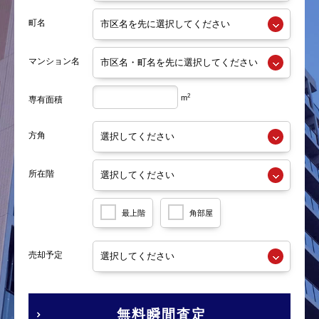
町名
マンション名
2
m
専有面積
方角
所在階
最上階
角部屋
売却予定
無料瞬間査定