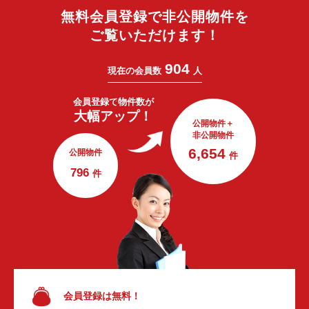
無料会員登録で非公開物件を
ご覧いただけます！
904
現在の会員数
人
会員登録で
物件数が
大幅アップ！
公開物件＋
非公開物件
6,654
公開物件
件
796
件
会員登録は無料！