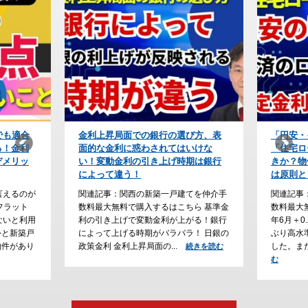
び方、表
「円安・インフレ時代」の防衛策！
【住宅ロ
いけな
「住宅ローンの予算」をどう組むべ
上が条件
期は銀行
きか？物価が上がり続けると利上げ
会社の利
は原則として永遠に続く
なぜ？
てを仲介手
関連記事：関西の新築一戸建てを仲介手
関連記事
ら 基準金
数料最大無料で購入するはこちら 2026
数料最大
がる！銀行
年6月＋0.25％の利上げが確定し、31年
ーン審査
！ 日銀の
ぶり高水準の政策金利（１％）となりま
勤続年数
した。また、2026年6月、フ...
る傾向が
続きを読む
続きを読
行...
む
続