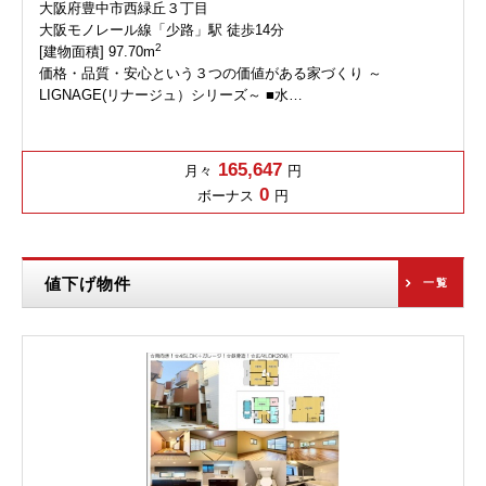
大阪府豊中市西緑丘３丁目
大阪モノレール線「少路」駅 徒歩14分
2
[建物面積] 97.70m
価格・品質・安心という３つの価値がある家づくり ～
LIGNAGE(リナージュ）シリーズ～ ■水…
165,647
月々
円
0
ボーナス
円
値下げ物件
一覧