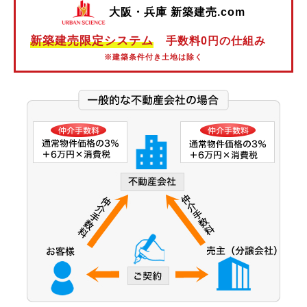
大阪・兵庫 新築建売.com
阪神本線
新築建売限定システム
手数料0円の仕組み
阪神なんば線
※建築条件付き土地は除く
阪神武庫川線
北大阪急行電鉄
能勢電鉄
大阪市営御堂筋線
大阪市営谷町線
大阪市営中央線
大阪モノレール線
大阪モノレール彩都線