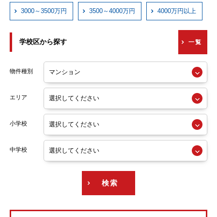
近鉄西信貴ケーブル
3000～3500万円
3500～4000万円
4000万円以上
京阪本線
学校区から探す
一覧
京阪交野線
阪急神戸線
物件種別
阪急宝塚線
エリア
阪急京都線
小学校
阪急今津線
阪急甲陽線
中学校
阪急伊丹線
検索
阪急箕面線
阪急千里線