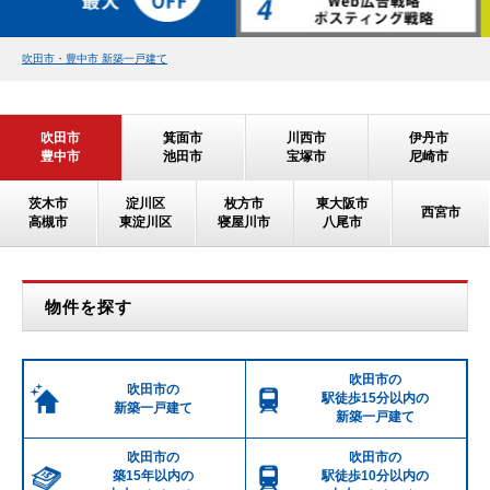
吹田市・豊中市 新築一戸建て
吹田市
箕面市
川西市
伊丹市
豊中市
池田市
宝塚市
尼崎市
茨木市
淀川区
枚方市
東大阪市
西宮市
高槻市
東淀川区
寝屋川市
八尾市
物件を探す
吹田市の
吹田市の
駅徒歩15分以内の
新築一戸建て
新築一戸建て
吹田市の
吹田市の
築15年以内の
駅徒歩10分以内の