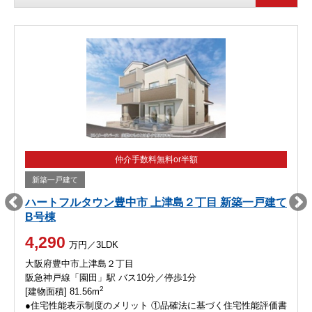
仲介手数料無料or半額
新築一戸建て
ハートフルタウン豊中市 上津島２丁目 新築一戸建て
B号棟
4,290
万円／3LDK
大阪府豊中市上津島２丁目
阪急神戸線「園田」駅 バス10分／停歩1分
2
[建物面積] 81.56m
●住宅性能表示制度のメリット ①品確法に基づく住宅性能評価書