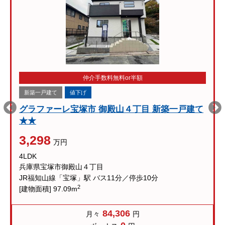
仲介手数料無料or半額
新築一戸建て
値下げ
グラファーレ宝塚市 御殿山４丁目 新築一戸建て
★★
3,298
万円
4LDK
兵庫県宝塚市御殿山４丁目
JR福知山線「宝塚」駅 バス11分／停歩10分
2
[建物面積] 97.09m
84,306
月々
円