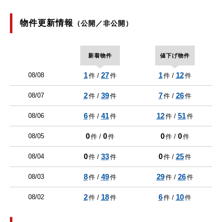
物件更新情報
（公開／非公開）
新着物件
値下げ物件
1
27
1
12
08/08
件 /
件
件 /
件
2
39
7
26
08/07
件 /
件
件 /
件
6
41
12
51
08/06
件 /
件
件 /
件
0
0
0
0
08/05
件 /
件
件 /
件
0
33
0
25
08/04
件 /
件
件 /
件
8
49
29
26
08/03
件 /
件
件 /
件
2
18
6
10
08/02
件 /
件
件 /
件