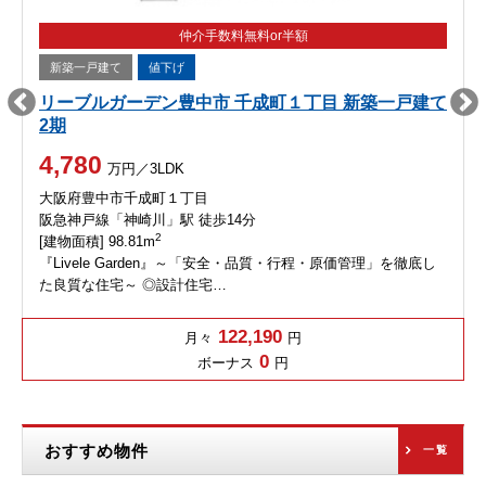
仲介手数料無料or半額
新築一戸建て
値下げ
リーブルガーデン豊中市 千成町１丁目 新築一戸建て
2期
4,780
万円／3LDK
大阪府豊中市千成町１丁目
阪急神戸線「神崎川」駅 徒歩14分
2
[建物面積] 98.81m
『Livele Garden』～「安全・品質・行程・原価管理」を徹底し
た良質な住宅～ ◎設計住宅…
122,190
月々
円
0
ボーナス
円
おすすめ物件
一覧