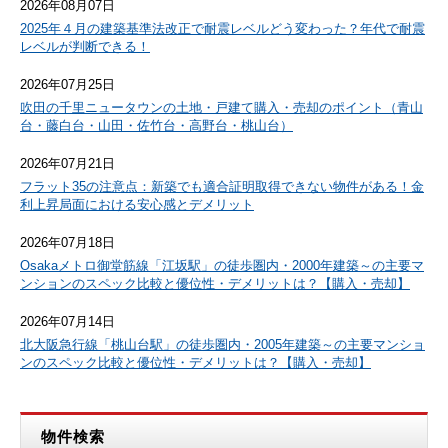
2026年08月07日
2025年４月の建築基準法改正で耐震レベルどう変わった？年代で耐震
レベルが判断できる！
2026年07月25日
吹田の千里ニュータウンの土地・戸建て購入・売却のポイント（青山
台・藤白台・山田・佐竹台・高野台・桃山台）
2026年07月21日
フラット35の注意点：新築でも適合証明取得できない物件がある！金
利上昇局面における安心感とデメリット
2026年07月18日
Osakaメトロ御堂筋線「江坂駅」の徒歩圏内・2000年建築～の主要マ
ンションのスペック比較と優位性・デメリットは？【購入・売却】
2026年07月14日
北大阪急行線「桃山台駅」の徒歩圏内・2005年建築～の主要マンショ
ンのスペック比較と優位性・デメリットは？【購入・売却】
物件検索