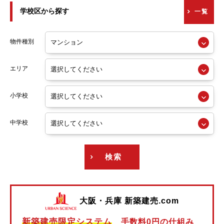
学校区から探す
一覧
京阪交野線
阪急神戸線
物件種別
阪急宝塚線
エリア
阪急京都線
小学校
阪急今津線
阪急甲陽線
中学校
阪急伊丹線
検索
阪急箕面線
阪急千里線
大阪・兵庫 新築建売.com
阪神本線
新築建売限定システム
手数料0円の仕組み