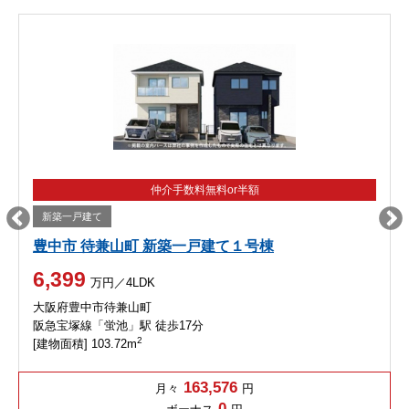
仲介手数料無料or半額
新築一戸建て
豊中市 待兼山町 新築一戸建て１号棟
6,399
万円／4LDK
大阪府豊中市待兼山町
阪急宝塚線「蛍池」駅 徒歩17分
2
[建物面積] 103.72m
163,576
月々
円
0