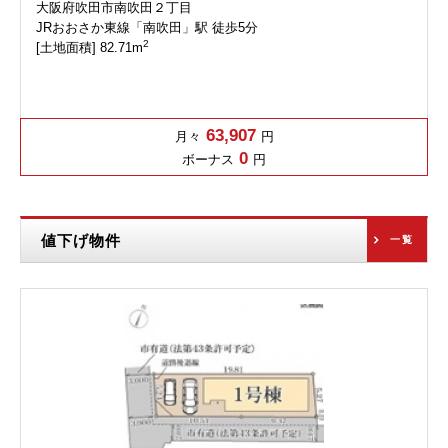
大阪府吹田市南吹田２丁目
JRおおさか東線「南吹田」駅 徒歩5分
2
[土地面積] 82.71m
63,907
月々
円
0
ボーナス
円
値下げ物件
一覧