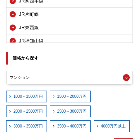
JR関西本線
八尾市
JR片町線
寝屋川市
JR東西線
箕面市
JR福知山線
東大阪市
JRおおさか東線
尼崎市
価格から探す
近鉄大阪線
西宮市
近鉄奈良線
伊丹市
近鉄信貴線
1000～1500万円
1500～2000万円
宝塚市
近鉄けいはんな線
川西市
2000～2500万円
2500～3000万円
近鉄西信貴ケーブル
3000～3500万円
3500～4000万円
4000万円以上
京阪本線