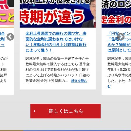
び方、表
「円安・インフレ時代」の防衛策！
【住宅ロ
いけな
「住宅ローンの予算」をどう組むべ
上が条件
期は銀行
きか？物価が上がり続けると利上げ
会社の利
は原則として永遠に続く
なぜ？
てを仲介手
関連記事：関西の新築一戸建てを仲介手
関連記事
ら 基準金
数料最大無料で購入するはこちら 2026
数料最大
がる！銀行
年6月＋0.25％の利上げが確定し、31年
ーン審査
！ 日銀の
ぶり高水準の政策金利（１％）となりま
勤続年数
した。また、2026年6月、フ...
る傾向が
続きを読む
続きを読
行...
む
続
詳しくはこちら