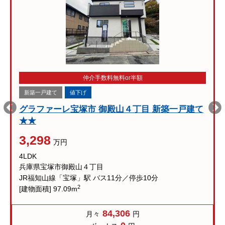
仲介手数料無料or半額
新築一戸建て
値下げ
グラファーレ宝塚市 御殿山４丁目 新築一戸建て
★★
3,298
万円
4LDK
兵庫県宝塚市御殿山４丁目
JR福知山線「宝塚」駅 バス11分／停歩10分
2
[建物面積] 97.09m
84,306
月々
円