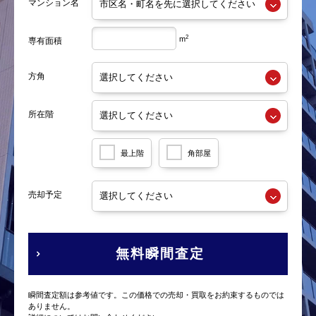
マンション名
2
m
専有面積
方角
所在階
最上階
角部屋
売却予定
無料瞬間査定
瞬間査定額は参考値です。この価格での売却・買取をお約束するものでは
ありません。