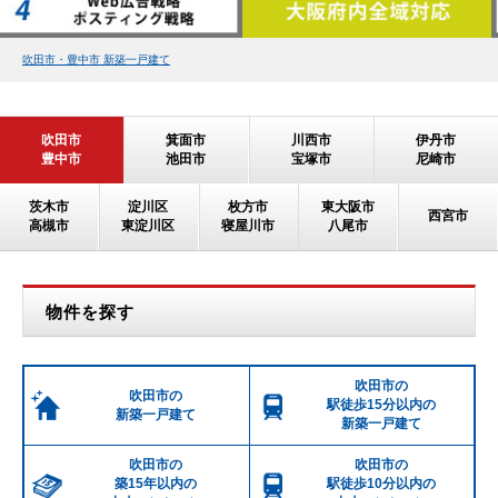
吹田市・豊中市 新築一戸建て
吹田市
箕面市
川西市
伊丹市
豊中市
池田市
宝塚市
尼崎市
茨木市
淀川区
枚方市
東大阪市
西宮市
高槻市
東淀川区
寝屋川市
八尾市
物件を探す
吹田市の
吹田市の
駅徒歩15分以内の
新築一戸建て
新築一戸建て
吹田市の
吹田市の
築15年以内の
駅徒歩10分以内の