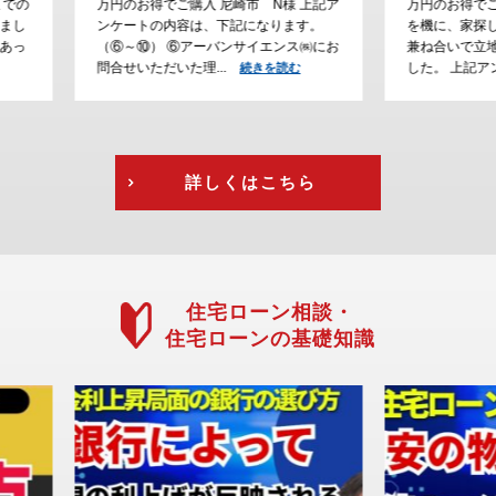
様 上記ア
万円のお得でご購入 川西市 H様 ご結婚
でご購入
ります。
を機に、家探しをスタートして、通勤の
大阪で家
ンス㈱にお
兼ね合いで立地条件にこだわって探しま
が、通勤
した。 上記アン...
えて、急
読む
続きを読む
を読む
詳しくはこちら
住宅ローン相談・
住宅ローンの基礎知識