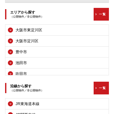
エリアから探す
一覧
（公開物件／非公開物件）
大阪市東淀川区
大阪市淀川区
豊中市
池田市
吹田市
高槻市
沿線から探す
一覧
（公開物件／非公開物件）
枚方市
JR東海道本線
茨木市