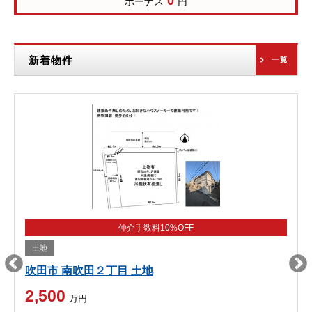
0
ボーナス
円
新着物件
一覧
仲介手数料10%OFF
土地
吹田市 南吹田２丁目 土地
2,500
万円