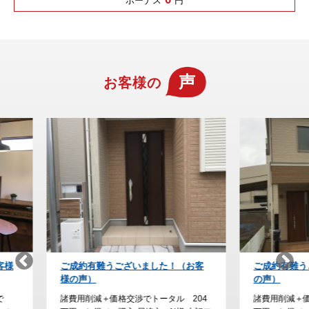
ボーナス
円
声
お客様の
！（お客
ご成約有難うございました！(お客様
納得の家
の声）
た。
ル 204
諸費用削減＋価格交渉でトータル 230
諸費用削