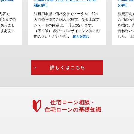
の声）
た。
ル 204
諸費用削減＋価格交渉でトータル 230
諸費用削
様 上記ア
万円のお得でご購入 川西市 H様 ご結婚
でご購入
ります。
を機に、家探しをスタートして、通勤の
大阪で家
ンス㈱にお
兼ね合いで立地条件にこだわって探しま
が、通勤
した。 上記アン...
えて、急
読む
続きを読む
を読む
詳しくはこちら
住宅ローン相談・
住宅ローンの基礎知識