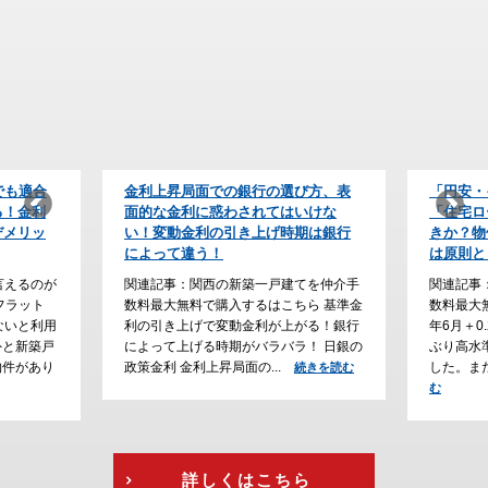
び方、表
「円安・インフレ時代」の防衛策！
【住宅ロ
いけな
「住宅ローンの予算」をどう組むべ
上が条件
期は銀行
きか？物価が上がり続けると利上げ
会社の利
は原則として永遠に続く
なぜ？
てを仲介手
関連記事：関西の新築一戸建てを仲介手
関連記事
ら 基準金
数料最大無料で購入するはこちら 2026
数料最大
がる！銀行
年6月＋0.25％の利上げが確定し、31年
ーン審査
！ 日銀の
ぶり高水準の政策金利（１％）となりま
勤続年数
した。また、2026年6月、フ...
る傾向が
続きを読む
続きを読
行...
む
続
詳しくはこちら