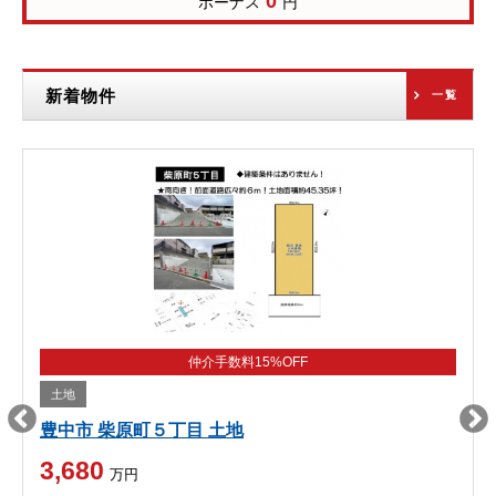
0
ボーナス
円
新着物件
一覧
仲介手数料15%OFF
土地
豊中市 柴原町５丁目 土地
3,680
万円