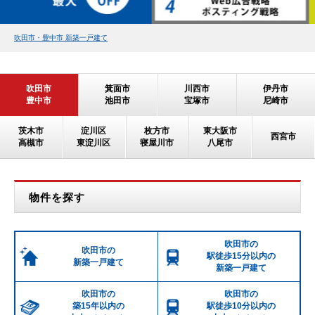
吹田市・豊中市 新築一戸建て
吹田市
箕面市
川西市
伊丹市
豊中市
池田市
宝塚市
尼崎市
茨木市
淀川区
枚方市
東大阪市
西宮市
高槻市
東淀川区
寝屋川市
八尾市
物件を探す
吹田市の
吹田市の
駅徒歩15分以内の
新築一戸建て
新築一戸建て
吹田市の
吹田市の
築15年以内の
駅徒歩10分以内の