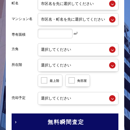
町名
マンション名
2
m
専有面積
方角
所在階
最上階
角部屋
売却予定
無料瞬間査定