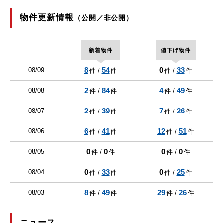
物件更新情報
（公開／非公開）
新着物件
値下げ物件
8
54
0
33
08/09
件 /
件
件 /
件
2
84
4
49
08/08
件 /
件
件 /
件
2
39
7
26
08/07
件 /
件
件 /
件
6
41
12
51
08/06
件 /
件
件 /
件
0
0
0
0
08/05
件 /
件
件 /
件
0
33
0
25
08/04
件 /
件
件 /
件
8
49
29
26
08/03
件 /
件
件 /
件
ニュース