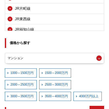
八尾市
JR片町線
寝屋川市
JR東西線
箕面市
JR福知山線
東大阪市
JRおおさか東線
尼崎市
価格から探す
近鉄大阪線
西宮市
近鉄奈良線
伊丹市
近鉄信貴線
1000～1500万円
1500～2000万円
宝塚市
近鉄けいはんな線
川西市
2000～2500万円
2500～3000万円
近鉄西信貴ケーブル
3000～3500万円
3500～4000万円
4000万円以上
京阪本線