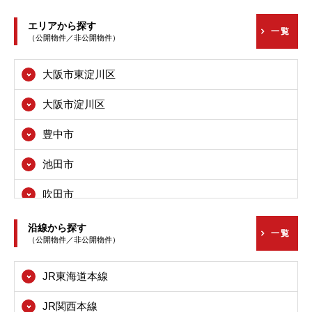
エリアから探す
一覧
（公開物件／非公開物件）
大阪市東淀川区
大阪市淀川区
豊中市
池田市
吹田市
高槻市
沿線から探す
一覧
（公開物件／非公開物件）
枚方市
JR東海道本線
茨木市
JR関西本線