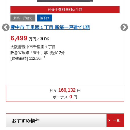
仲介手数料無料or半額
新築一戸建て
値下げ
豊中市 千里園１丁目 新築一戸建て1期
6,499
万円／3LDK
大阪府豊中市千里園１丁目
阪急宝塚線「豊中」駅 徒歩12分
2
[建物面積] 112.36m
166,132
月々
円
0
ボーナス
円
おすすめ物件
一覧