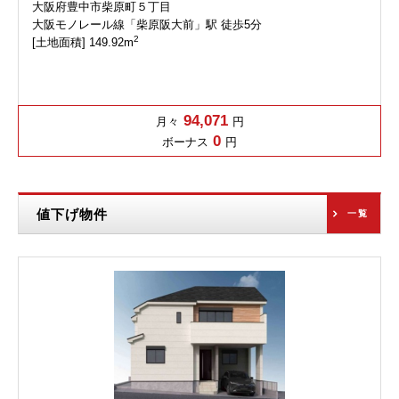
大阪府豊中市柴原町５丁目
大阪モノレール線「柴原阪大前」駅 徒歩5分
2
[土地面積] 149.92m
94,071
月々
円
0
ボーナス
円
値下げ物件
一覧