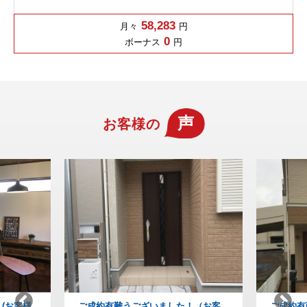
58,283
月々
円
0
ボーナス
円
声
お客様の
！（お客
ご成約有難うございました！(お客様
納得の家