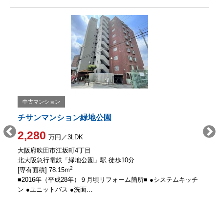
中古マンション
チサンマンション緑地公園
2,280
万円／3LDK
大阪府吹田市江坂町4丁目
北大阪急行電鉄「緑地公園」駅 徒歩10分
2
[専有面積] 78.15m
■2016年（平成28年）９月頃リフォーム箇所■ ●システムキッチ
ン ●ユニットバス ●洗面…