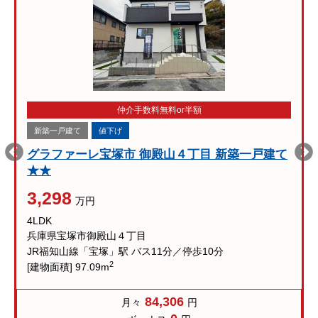
仲介手数料無料or半額
新築一戸建て
値下げ
グラファーレ宝塚市 御殿山４丁目 新築一戸建て
★★
3,298
万円
4LDK
兵庫県宝塚市御殿山４丁目
JR福知山線「宝塚」駅 バス11分／停歩10分
2
[建物面積] 97.09m
84,306
月々
円