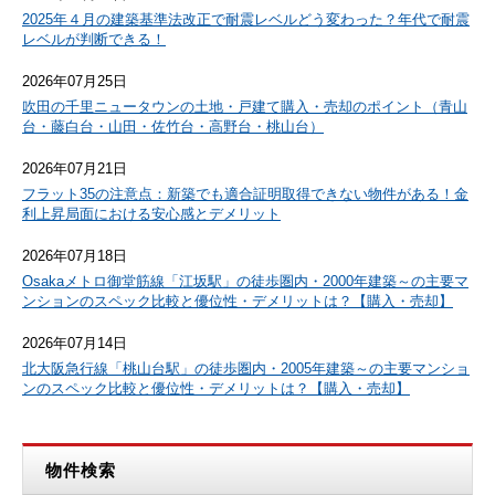
2025年４月の建築基準法改正で耐震レベルどう変わった？年代で耐震
レベルが判断できる！
2026年07月25日
吹田の千里ニュータウンの土地・戸建て購入・売却のポイント（青山
台・藤白台・山田・佐竹台・高野台・桃山台）
2026年07月21日
フラット35の注意点：新築でも適合証明取得できない物件がある！金
利上昇局面における安心感とデメリット
2026年07月18日
Osakaメトロ御堂筋線「江坂駅」の徒歩圏内・2000年建築～の主要マ
ンションのスペック比較と優位性・デメリットは？【購入・売却】
2026年07月14日
北大阪急行線「桃山台駅」の徒歩圏内・2005年建築～の主要マンショ
ンのスペック比較と優位性・デメリットは？【購入・売却】
物件検索