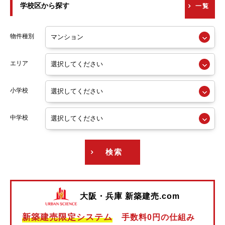
学校区から探す
一覧
京阪交野線
阪急神戸線
物件種別
阪急宝塚線
エリア
阪急京都線
小学校
阪急今津線
阪急甲陽線
中学校
阪急伊丹線
検索
阪急箕面線
阪急千里線
大阪・兵庫 新築建売.com
阪神本線
新築建売限定システム
手数料0円の仕組み
阪神なんば線