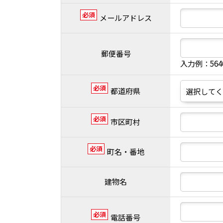
必須
メールアドレス
郵便番号
入力例：56
必須
都道府県
必須
市区町村
必須
町名・番地
建物名
必須
電話番号