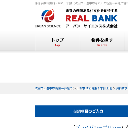
仲介手数料無料・半額！北摂（吹田市・豊中市など）の新築一戸建て情
トップ
物件を探す
吹田市・豊中市 新築一戸建て
＞
川西市 清和台東１丁目 土地
＞
資料請求
必須項目の
ご入力
「
プライバシーポリシー
」