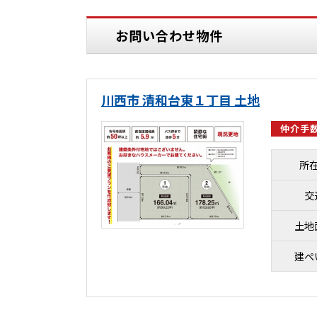
お問い合わせ物件
川西市 清和台東１丁目 土地
仲介手数
所
交
土地
建ぺ