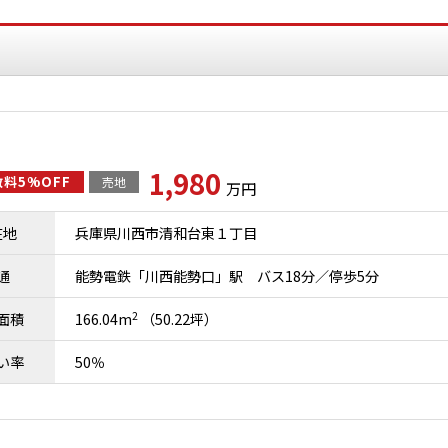
1,980
料5%OFF
売地
万円
在地
兵庫県川西市清和台東１丁目
通
能勢電鉄「川西能勢口」駅 バス18分／停歩5分
2
面積
166.04m
（50.22坪）
い率
50％