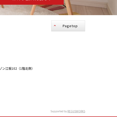
Pagetop
ゾン江坂102（1階北側）
Supported by
REGUSWORKS