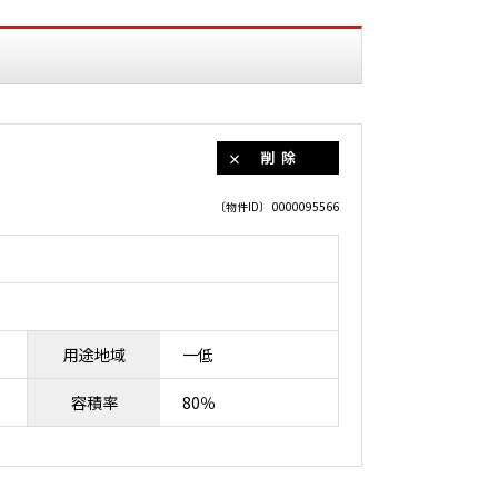
削除
〔物件ID〕 0000095566
用途地域
一低
容積率
80％