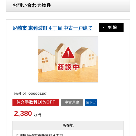
お問い合わせ物件
削除
尼崎市 東難波町４丁目 中古一戸建て
〔物件ID〕 0000095207
仲介手数料10%OFF
中古戸建
値下げ
2,380
万円
所在地
兵庫県尼崎市東難波町４丁目