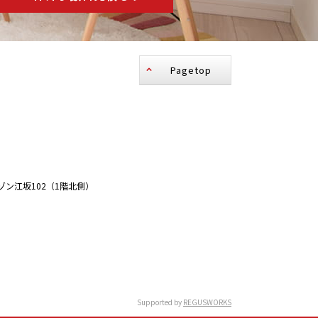
Pagetop
ゾン江坂102（1階北側）
Supported by
REGUSWORKS