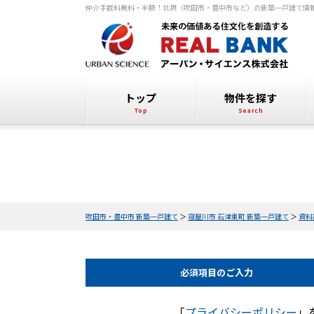
仲介手数料無料・半額！北摂（吹田市・豊中市など）の新築一戸建て情
トップ
物件を探す
吹田市・豊中市 新築一戸建て
＞
寝屋川市 石津東町 新築一戸建て
＞
資料
必須項目の
ご入力
「
プライバシーポリシー
」