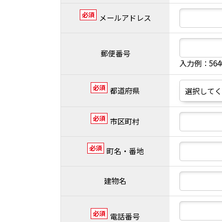
必須
メールアドレス
郵便番号
入力例：56
必須
都道府県
必須
市区町村
必須
町名・番地
建物名
必須
電話番号