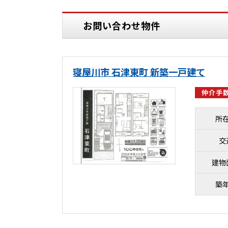
お問い合わせ物件
寝屋川市 石津東町 新築一戸建て
仲介手数
所
交
建物
築