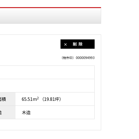
削除
〔物件ID〕 0000094993
2
面積
65.51m
（19.81坪）
造
木造