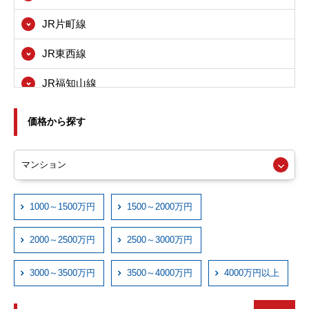
八尾市
JR片町線
寝屋川市
JR東西線
箕面市
JR福知山線
東大阪市
JRおおさか東線
尼崎市
価格から探す
近鉄大阪線
西宮市
近鉄奈良線
伊丹市
近鉄信貴線
1000～1500万円
1500～2000万円
宝塚市
近鉄けいはんな線
川西市
2000～2500万円
2500～3000万円
近鉄西信貴ケーブル
3000～3500万円
3500～4000万円
4000万円以上
京阪本線