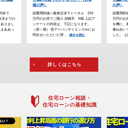
の声）
た。
ル 204
諸費用削減＋価格交渉でトータル 230
諸費用削
様 上記ア
万円のお得でご購入 川西市 H様 ご結婚
でご購入
ります。
を機に、家探しをスタートして、通勤の
大阪で家
ンス㈱にお
兼ね合いで立地条件にこだわって探しま
が、通勤
した。 上記アン...
えて、急
読む
続きを読む
を読む
詳しくはこちら
住宅ローン相談・
住宅ローンの基礎知識