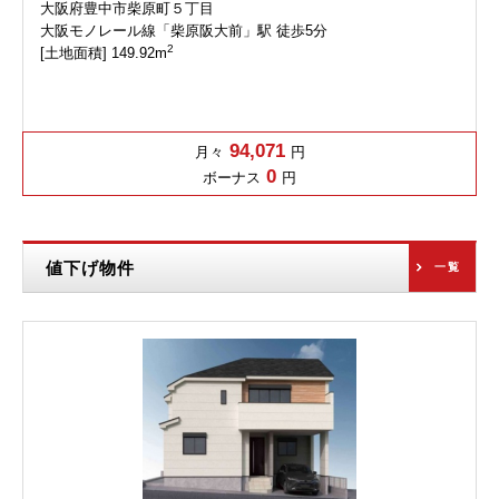
大阪府豊中市柴原町５丁目
大阪モノレール線「柴原阪大前」駅 徒歩5分
2
[土地面積] 149.92m
94,071
月々
円
0
ボーナス
円
値下げ物件
一覧