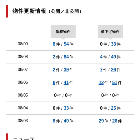
物件更新情報
（公開／非公開）
新着物件
値下げ物件
8
54
0
33
08/09
件 /
件
件 /
件
2
84
4
49
08/08
件 /
件
件 /
件
2
39
7
26
08/07
件 /
件
件 /
件
6
41
12
51
08/06
件 /
件
件 /
件
0
0
0
0
08/05
件 /
件
件 /
件
0
33
0
25
08/04
件 /
件
件 /
件
8
49
29
26
08/03
件 /
件
件 /
件
ニュース