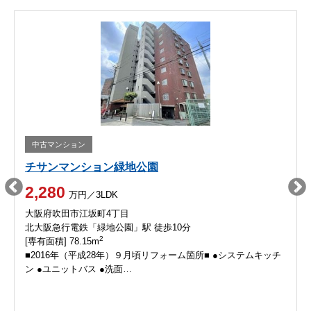
中古マンション
チサンマンション緑地公園
2,280
万円／3LDK
大阪府吹田市江坂町4丁目
北大阪急行電鉄「緑地公園」駅 徒歩10分
2
[専有面積] 78.15m
■2016年（平成28年）９月頃リフォーム箇所■ ●システムキッチ
ン ●ユニットバス ●洗面…