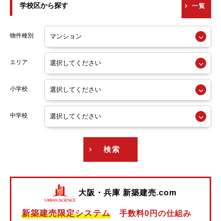
学校区から探す
一覧
京阪交野線
阪急神戸線
物件種別
阪急宝塚線
エリア
阪急京都線
小学校
阪急今津線
阪急甲陽線
中学校
阪急伊丹線
検索
阪急箕面線
阪急千里線
大阪・兵庫 新築建売.com
阪神本線
新築建売限定システム
手数料0円の仕組み
阪神なんば線