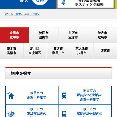
吹田市・豊中市 新築一戸建て
吹田市
箕面市
川西市
伊丹市
豊中市
池田市
宝塚市
尼崎市
茨木市
淀川区
枚方市
東大阪市
西宮市
高槻市
東淀川区
寝屋川市
八尾市
物件を探す
吹田市の
吹田市の
駅徒歩15分以内の
新築一戸建て
新築一戸建て
吹田市の
吹田市の
築15年以内の
駅徒歩10分以内の