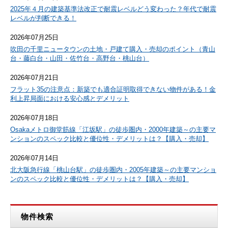
2025年４月の建築基準法改正で耐震レベルどう変わった？年代で耐震
レベルが判断できる！
2026年07月25日
吹田の千里ニュータウンの土地・戸建て購入・売却のポイント（青山
台・藤白台・山田・佐竹台・高野台・桃山台）
2026年07月21日
フラット35の注意点：新築でも適合証明取得できない物件がある！金
利上昇局面における安心感とデメリット
2026年07月18日
Osakaメトロ御堂筋線「江坂駅」の徒歩圏内・2000年建築～の主要マ
ンションのスペック比較と優位性・デメリットは？【購入・売却】
2026年07月14日
北大阪急行線「桃山台駅」の徒歩圏内・2005年建築～の主要マンショ
ンのスペック比較と優位性・デメリットは？【購入・売却】
物件検索