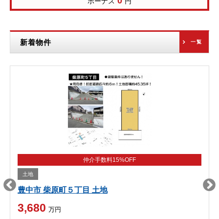
0
ボーナス
円
新着物件
一覧
仲介手数料15%OFF
土地
豊中市 柴原町５丁目 土地
3,680
万円