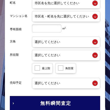
町名
マンション名
2
m
専有面積
方角
所在階
最上階
角部屋
売却予定
無料瞬間査定