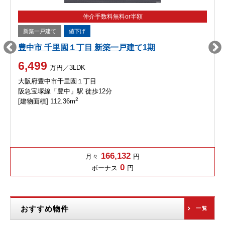
仲介手数料無料or半額
新築一戸建て
値下げ
豊中市 千里園１丁目 新築一戸建て1期
6,499
万円／3LDK
大阪府豊中市千里園１丁目
阪急宝塚線「豊中」駅 徒歩12分
2
[建物面積] 112.36m
166,132
月々
円
0
ボーナス
円
おすすめ物件
一覧