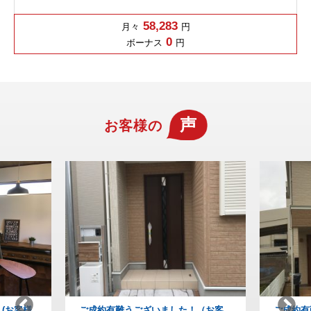
58,283
月々
円
0
ボーナス
円
声
お客様の
！（お客
ご成約有難うございました！(お客様
納得の家