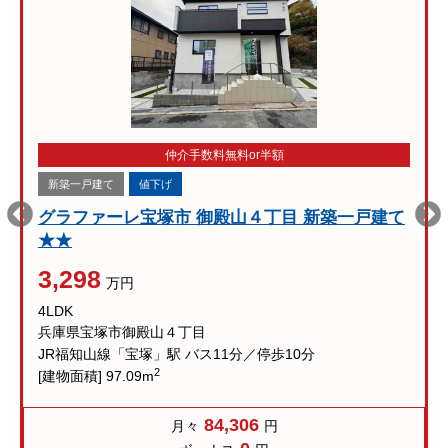
仲介手数料無料or半額
新築一戸建て
値下げ
グラファーレ宝塚市 御殿山４丁目 新築一戸建て
★★
3,298
万円
4LDK
兵庫県宝塚市御殿山４丁目
JR福知山線「宝塚」駅 バス11分／停歩10分
2
[建物面積] 97.09m
84,306
月々
円