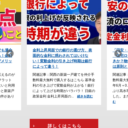
び方、表
「円安・インフレ時代」の防衛策！
【住宅ロ
いけな
「住宅ローンの予算」をどう組むべ
上が条件
期は銀行
きか？物価が上がり続けると利上げ
会社の利
は原則として永遠に続く
なぜ？
てを仲介手
関連記事：関西の新築一戸建てを仲介手
関連記事
ら 基準金
数料最大無料で購入するはこちら 2026
数料最大
がる！銀行
年6月＋0.25％の利上げが確定し、31年
ーン審査
！ 日銀の
ぶり高水準の政策金利（１％）となりま
勤続年数
した。また、2026年6月、フ...
る傾向が
続きを読む
続きを読
行...
む
続
詳しくはこちら