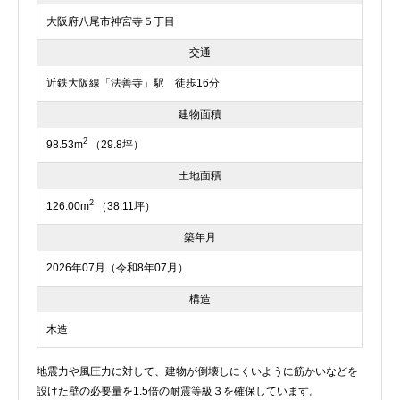
大阪府八尾市神宮寺５丁目
交通
近鉄大阪線「法善寺」駅 徒歩16分
建物面積
2
98.53m
（29.8坪）
土地面積
2
126.00m
（38.11坪）
築年月
2026年07月（令和8年07月）
構造
木造
地震力や風圧力に対して、建物が倒壊しにくいように筋かいなどを
設けた壁の必要量を1.5倍の耐震等級３を確保しています。