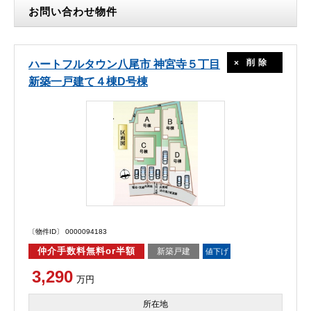
お問い合わせ物件
削除
ハートフルタウン八尾市 神宮寺５丁目
新築一戸建て４棟D号棟
〔物件ID〕 0000094183
仲介手数料無料or半額
新築戸建
値下げ
3,290
万円
所在地