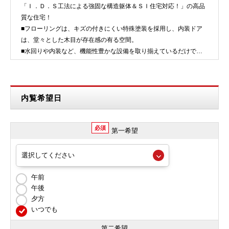
「Ｉ．Ｄ．Ｓ工法による強固な構造躯体＆ＳＩ住宅対応！」の高品
質な住宅！
■フローリングは、キズの付きにくい特殊塗装を採用し、内装ドア
は、堂々とした木目が存在感の有る空間。
■水回りや内装など、機能性豊かな設備を取り揃えているだけでな
く、シンプル且つ使い勝手の良い設備が満載！…
内覧希望日
必須
第一希望
午前
午後
夕方
いつでも
第二希望