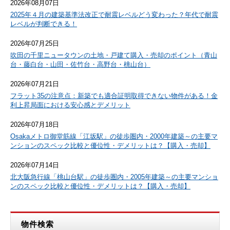
2026年08月07日
2025年４月の建築基準法改正で耐震レベルどう変わった？年代で耐震
レベルが判断できる！
2026年07月25日
吹田の千里ニュータウンの土地・戸建て購入・売却のポイント（青山
台・藤白台・山田・佐竹台・高野台・桃山台）
2026年07月21日
フラット35の注意点：新築でも適合証明取得できない物件がある！金
利上昇局面における安心感とデメリット
2026年07月18日
Osakaメトロ御堂筋線「江坂駅」の徒歩圏内・2000年建築～の主要マ
ンションのスペック比較と優位性・デメリットは？【購入・売却】
2026年07月14日
北大阪急行線「桃山台駅」の徒歩圏内・2005年建築～の主要マンショ
ンのスペック比較と優位性・デメリットは？【購入・売却】
物件検索