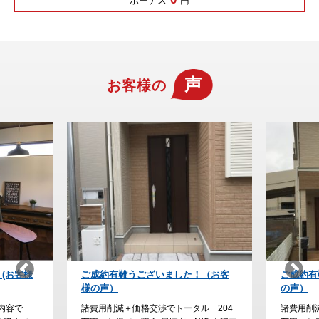
ボーナス
円
声
お客様の
！（お客
ご成約有難うございました！(お客様
納得の家
の声）
た。
ル 204
諸費用削減＋価格交渉でトータル 230
諸費用削