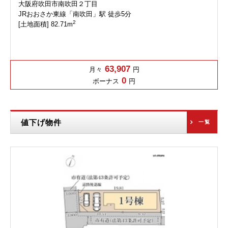
大阪府吹田市南吹田２丁目
JRおおさか東線「南吹田」駅 徒歩5分
2
[土地面積] 82.71m
63,907
月々
円
0
ボーナス
円
値下げ物件
一覧