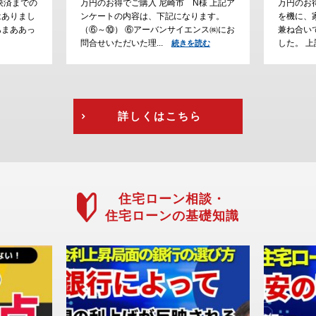
様 上記ア
万円のお得でご購入 川西市 H様 ご結婚
でご購入
ります。
を機に、家探しをスタートして、通勤の
大阪で家
ンス㈱にお
兼ね合いで立地条件にこだわって探しま
が、通勤
した。 上記アン...
えて、急
読む
続きを読む
を読む
詳しくはこちら
住宅ローン相談・
住宅ローンの基礎知識