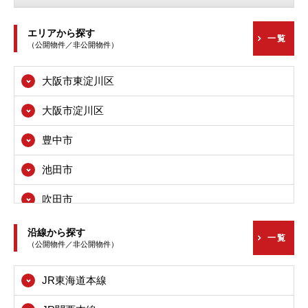
エリアから探す
一覧
（公開物件／非公開物件）
大阪市東淀川区
大阪市淀川区
豊中市
池田市
吹田市
高槻市
沿線から探す
一覧
（公開物件／非公開物件）
枚方市
JR東海道本線
茨木市