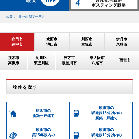
吹田市・豊中市 新築一戸建て
吹田市
箕面市
川西市
伊丹市
豊中市
池田市
宝塚市
尼崎市
茨木市
淀川区
枚方市
東大阪市
西宮市
高槻市
東淀川区
寝屋川市
八尾市
物件を探す
吹田市の
吹田市の
駅徒歩15分以内の
新築一戸建て
新築一戸建て
吹田市の
吹田市の
築15年以内の
駅徒歩10分以内の