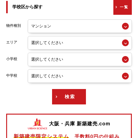
学校区から探す
一覧
京阪交野線
阪急神戸線
物件種別
阪急宝塚線
エリア
阪急京都線
小学校
阪急今津線
阪急甲陽線
中学校
阪急伊丹線
検索
阪急箕面線
阪急千里線
大阪・兵庫 新築建売.com
阪神本線
新築建売限定システム
手数料0円の仕組み