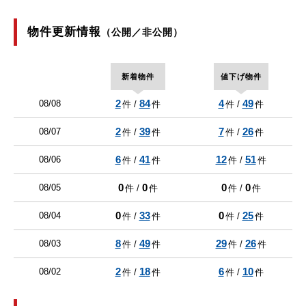
物件更新情報
（公開／非公開）
新着物件
値下げ物件
2
84
4
49
08/08
件 /
件
件 /
件
2
39
7
26
08/07
件 /
件
件 /
件
6
41
12
51
08/06
件 /
件
件 /
件
0
0
0
0
08/05
件 /
件
件 /
件
0
33
0
25
08/04
件 /
件
件 /
件
8
49
29
26
08/03
件 /
件
件 /
件
2
18
6
10
08/02
件 /
件
件 /
件