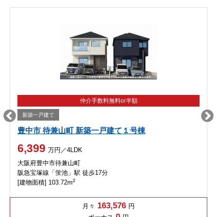
仲介手数料無料or半額
新築一戸建て
豊中市 待兼山町 新築一戸建て１号棟
6,399
万円／4LDK
大阪府豊中市待兼山町
阪急宝塚線「蛍池」駅 徒歩17分
2
[建物面積] 103.72m
163,576
月々
円
0