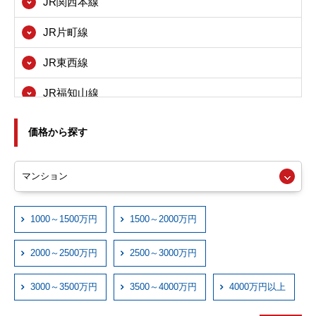
JR関西本線
八尾市
JR片町線
寝屋川市
JR東西線
箕面市
JR福知山線
東大阪市
JRおおさか東線
尼崎市
価格から探す
近鉄大阪線
西宮市
近鉄奈良線
伊丹市
近鉄信貴線
1000～1500万円
1500～2000万円
宝塚市
近鉄けいはんな線
川西市
2000～2500万円
2500～3000万円
近鉄西信貴ケーブル
3000～3500万円
3500～4000万円
4000万円以上
京阪本線