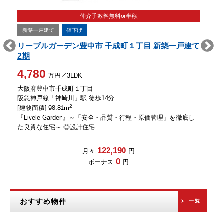
仲介手数料無料or半額
新築一戸建て
値下げ
リーブルガーデン豊中市 千成町１丁目 新築一戸建て
2期
4,780
万円／3LDK
大阪府豊中市千成町１丁目
阪急神戸線「神崎川」駅 徒歩14分
2
[建物面積] 98.81m
『Livele Garden』～「安全・品質・行程・原価管理」を徹底し
た良質な住宅～ ◎設計住宅…
122,190
月々
円
0
ボーナス
円
おすすめ物件
一覧