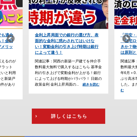
び方、表
「円安・インフレ時代」の防衛策！
【住宅ロ
いけな
「住宅ローンの予算」をどう組むべ
上が条件
期は銀行
きか？物価が上がり続けると利上げ
会社の利
は原則として永遠に続く
なぜ？
てを仲介手
関連記事：関西の新築一戸建てを仲介手
関連記事
ら 基準金
数料最大無料で購入するはこちら 2026
数料最大
がる！銀行
年6月＋0.25％の利上げが確定し、31年
ーン審査
！ 日銀の
ぶり高水準の政策金利（１％）となりま
勤続年数
した。また、2026年6月、フ...
る傾向が
続きを読む
続きを読
行...
む
続
詳しくはこちら