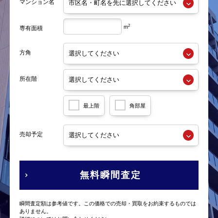
マンション名
2
m
専有面積
方角
所在階
最上階
角部屋
売却予定
無料瞬間査定
瞬間査定額は参考値です。この価格での売却・買取をお約束するものでは
ありません。