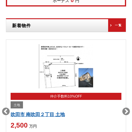
0
ボーナス
円
新着物件
一覧
仲介手数料10%OFF
土地
吹田市 南吹田２丁目 土地
2,500
万円