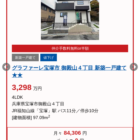
仲介手数料無料or半額
新築一戸建て
値下げ
グラファーレ宝塚市 御殿山４丁目 新築一戸建て
★★
3,298
万円
4LDK
兵庫県宝塚市御殿山４丁目
JR福知山線「宝塚」駅 バス11分／停歩10分
2
[建物面積] 97.09m
84,306
月々
円