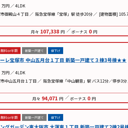
万円
／
4LDK
塚市御殿山４丁目
阪急宝塚線「宝塚」駅 徒歩20分
[建物面積] 105.
107,338
0
月々
円
ボーナス
円
無料or半額
新築一戸建て
値下げ
ーレ宝塚市 中山五月台１丁目 新築一戸建て３棟3号棟★★
万円
／
4LDK
塚市中山五月台１丁目
阪急宝塚線「中山観音」駅 バス12分／停歩3分
94,071
0
月々
円
ボーナス
円
無料or半額
新築一戸建て
値下げ
ングガーデン東大阪市 大蓮東１丁目 新築一戸建て2棟2号