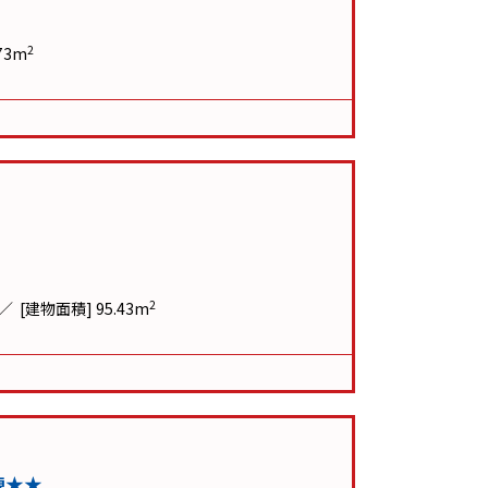
2
73m
2
[建物面積] 95.43m
棟★★