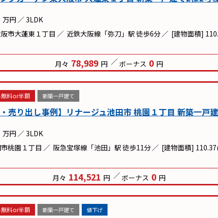
万円
／
3LDK
大阪市大蓮東１丁目
近鉄大阪線「弥刀」駅 徒歩6分
[建物面積] 110
78,989
0
月々
円
ボーナス
円
無料or半額
新築一戸建て
・売り出し事例】リナージュ池田市 桃園１丁目 新築一戸建て
万円
／
3LDK
田市桃園１丁目
阪急宝塚線「池田」駅 徒歩11分
[建物面積] 110.3
114,521
0
月々
円
ボーナス
円
無料or半額
新築一戸建て
値下げ