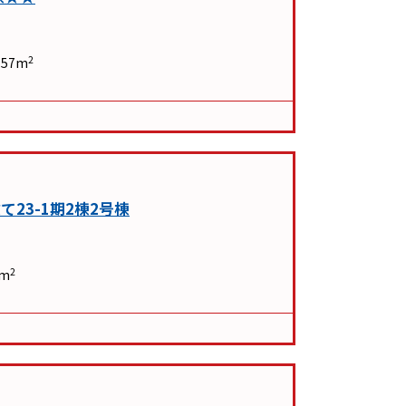
2
.57m
23-1期2棟2号棟
2
7m