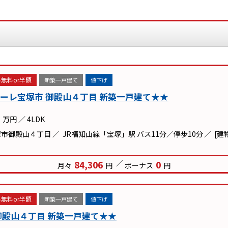
無料or半額
新築一戸建て
値下げ
ーレ宝塚市 御殿山４丁目 新築一戸建て★★
万円
／
4LDK
塚市御殿山４丁目
JR福知山線「宝塚」駅 バス11分／停歩10分
[建
84,306
0
月々
円
ボーナス
円
無料or半額
新築一戸建て
値下げ
御殿山４丁目 新築一戸建て★★