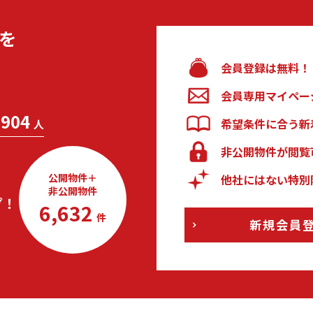
を
会員登録は無料！
会員専用マイペー
904
希望条件に合う新
人
非公開物件が閲覧
公開物件＋
他社にはない特別
非公開物件
プ！
6,632
件
新規会員