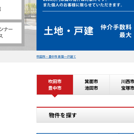
吹田市・豊中市 新築一戸建て
吹田市
箕面市
川西
豊中市
池田市
宝塚
物件を探す