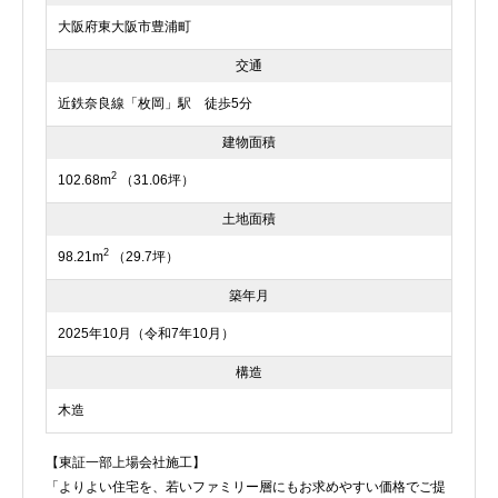
大阪府東大阪市豊浦町
交通
近鉄奈良線「枚岡」駅 徒歩5分
建物面積
2
102.68m
（31.06坪）
土地面積
2
98.21m
（29.7坪）
築年月
2025年10月（令和7年10月）
構造
木造
【東証一部上場会社施工】
「よりよい住宅を、若いファミリー層にもお求めやすい価格でご提