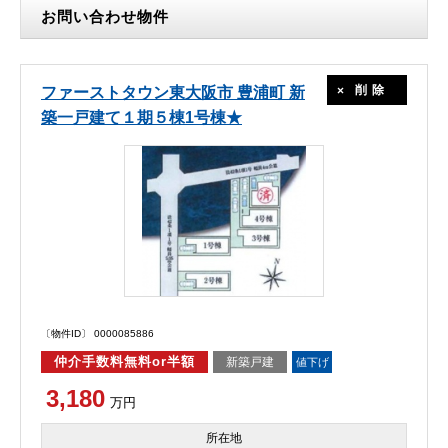
お問い合わせ物件
削除
ファーストタウン東大阪市 豊浦町 新
築一戸建て１期５棟1号棟★
〔物件ID〕 0000085886
仲介手数料無料or半額
新築戸建
値下げ
3,180
万円
所在地