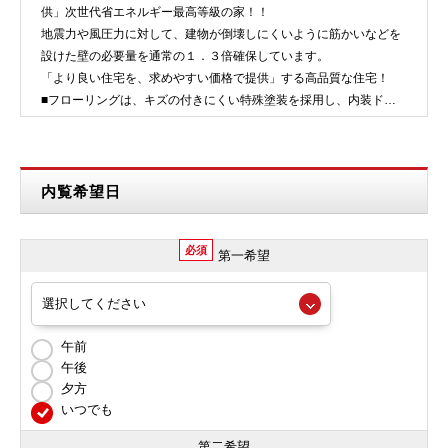
供」次世代省エネルギー最高等級の家！！
地震力や風圧力に対して、建物が倒壊しにくいように筋かいなどを
設けた壁の必要量を通常の１．３倍確保しています。
「より良い住宅を、求めやすい価格で提供」する高品質な住宅！
■フローリングは、キズの付きにくい特殊塗装を採用し、内装ドア
は、堂々とした木目が存在感の有る空…
内覧希望日
必須
第一希望
午前
午後
夕方
いつでも
第二希望