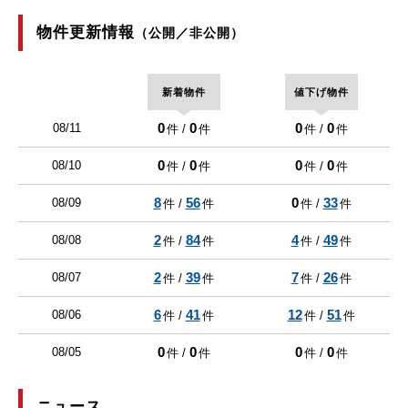
物件更新情報
（公開／非公開）
新着物件
値下げ物件
0
0
0
0
08/11
件 /
件
件 /
件
0
0
0
0
08/10
件 /
件
件 /
件
8
56
0
33
08/09
件 /
件
件 /
件
2
84
4
49
08/08
件 /
件
件 /
件
2
39
7
26
08/07
件 /
件
件 /
件
6
41
12
51
08/06
件 /
件
件 /
件
0
0
0
0
08/05
件 /
件
件 /
件
ニュース