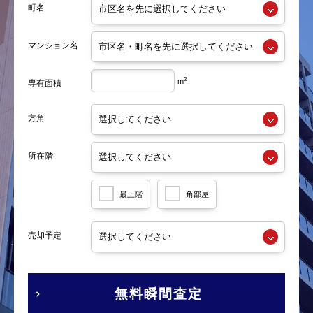
町名
マンション名
2
m
専有面積
方角
所在階
最上階
角部屋
売却予定
無料瞬間査定