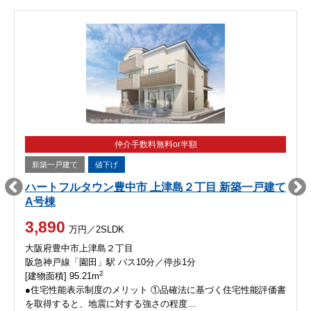
仲介手数料無料or半額
新築一戸建て
値下げ
ハートフルタウン豊中市 上津島２丁目 新築一戸建て
A号棟
3,890
万円／2SLDK
大阪府豊中市上津島２丁目
阪急神戸線「園田」駅 バス10分／停歩1分
2
[建物面積] 95.21m
●住宅性能表示制度のメリット ①品確法に基づく住宅性能評価書
を取得すると、地震に対する強さの程度…