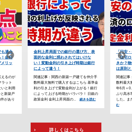
び方、表
「円安・インフレ時代」の防衛策！
【住宅ロ
いけな
「住宅ローンの予算」をどう組むべ
上が条件
期は銀行
きか？物価が上がり続けると利上げ
会社の利
は原則として永遠に続く
なぜ？
てを仲介手
関連記事：関西の新築一戸建てを仲介手
関連記事
ら 基準金
数料最大無料で購入するはこちら 2026
数料最大
がる！銀行
年6月＋0.25％の利上げが確定し、31年
ーン審査
！ 日銀の
ぶり高水準の政策金利（１％）となりま
勤続年数
した。また、2026年6月、フ...
る傾向が
続きを読む
続きを読
行...
む
続
詳しくはこちら