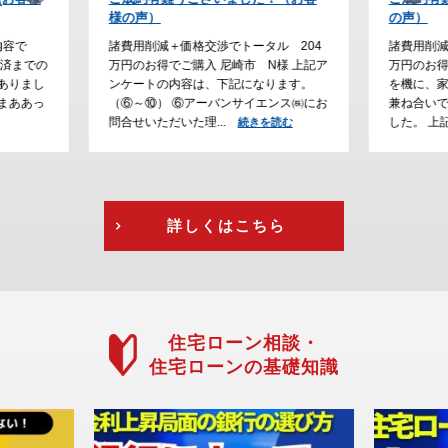
の声）
た。
ル 204
諸費用削減＋価格交渉でトータル 230
諸費用削
様 上記ア
万円のお得でご購入 川西市 H様 ご結婚
でご購入
ります。
を機に、家探しをスタートして、通勤の
大阪で家
ンス㈱にお
兼ね合いで立地条件にこだわって探しま
が、通勤
した。 上記アン...
えて、急
読む
続きを読む
を読む
詳しくはこちら
住宅ローン相談・
住宅ローンの基礎知識