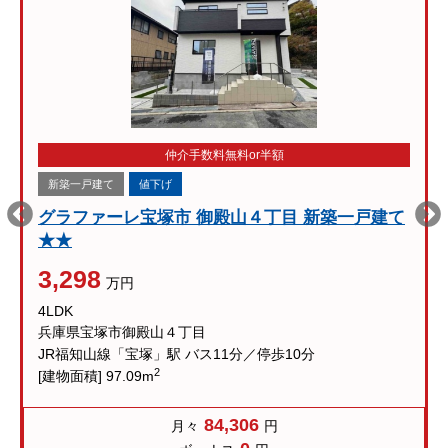
仲介手数料無料or半額
新築一戸建て
値下げ
グラファーレ宝塚市 御殿山４丁目 新築一戸建て
★★
3,298
万円
4LDK
兵庫県宝塚市御殿山４丁目
JR福知山線「宝塚」駅 バス11分／停歩10分
2
[建物面積] 97.09m
84,306
月々
円