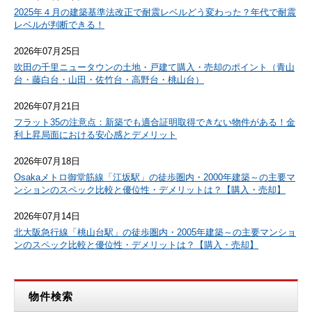
2025年４月の建築基準法改正で耐震レベルどう変わった？年代で耐震
レベルが判断できる！
2026年07月25日
吹田の千里ニュータウンの土地・戸建て購入・売却のポイント（青山
台・藤白台・山田・佐竹台・高野台・桃山台）
2026年07月21日
フラット35の注意点：新築でも適合証明取得できない物件がある！金
利上昇局面における安心感とデメリット
2026年07月18日
Osakaメトロ御堂筋線「江坂駅」の徒歩圏内・2000年建築～の主要マ
ンションのスペック比較と優位性・デメリットは？【購入・売却】
2026年07月14日
北大阪急行線「桃山台駅」の徒歩圏内・2005年建築～の主要マンショ
ンのスペック比較と優位性・デメリットは？【購入・売却】
物件検索