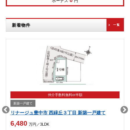
0
ボーナス
円
新着物件
一覧
仲介手数料無料or半額
新築一戸建て
リナージュ豊中市 西緑丘３丁目 新築一戸建て
6,480
万円／3LDK