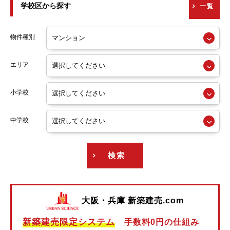
学校区から探す
一覧
京阪交野線
阪急神戸線
物件種別
阪急宝塚線
エリア
阪急京都線
小学校
阪急今津線
阪急甲陽線
中学校
阪急伊丹線
検索
阪急箕面線
阪急千里線
大阪・兵庫 新築建売.com
阪神本線
新築建売限定システム
手数料0円の仕組み
阪神なんば線