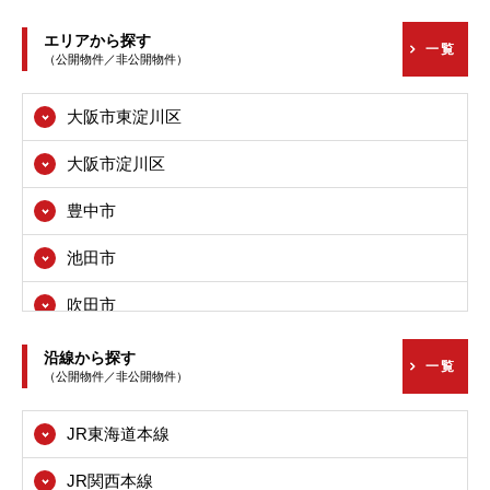
エリアから探す
一覧
（公開物件／非公開物件）
大阪市東淀川区
大阪市淀川区
豊中市
池田市
吹田市
高槻市
沿線から探す
一覧
（公開物件／非公開物件）
枚方市
JR東海道本線
茨木市
JR関西本線