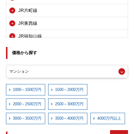
八尾市
JR片町線
寝屋川市
JR東西線
箕面市
JR福知山線
東大阪市
JRおおさか東線
尼崎市
価格から探す
近鉄大阪線
西宮市
近鉄奈良線
伊丹市
近鉄信貴線
1000～1500万円
1500～2000万円
宝塚市
近鉄けいはんな線
川西市
2000～2500万円
2500～3000万円
近鉄西信貴ケーブル
3000～3500万円
3500～4000万円
4000万円以上
京阪本線