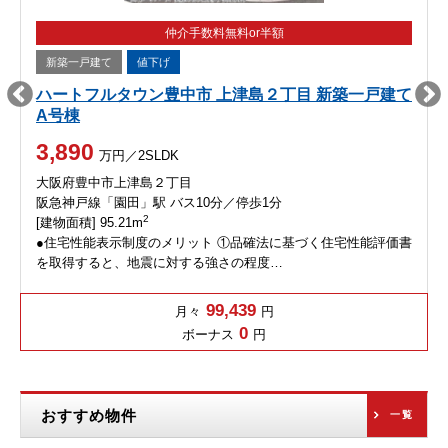
仲介手数料無料or半額
新築一戸建て
値下げ
ハートフルタウン豊中市 上津島２丁目 新築一戸建て
A号棟
3,890
万円／2SLDK
大阪府豊中市上津島２丁目
阪急神戸線「園田」駅 バス10分／停歩1分
2
[建物面積] 95.21m
●住宅性能表示制度のメリット ①品確法に基づく住宅性能評価書
を取得すると、地震に対する強さの程度…
99,439
月々
円
0
ボーナス
円
おすすめ物件
一覧