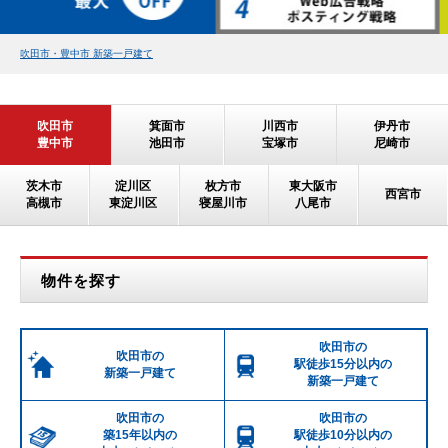
吹田市・豊中市 新築一戸建て
吹田市
箕面市
川西市
伊丹市
豊中市
池田市
宝塚市
尼崎市
茨木市
淀川区
枚方市
東大阪市
西宮市
高槻市
東淀川区
寝屋川市
八尾市
物件を探す
吹田市の
吹田市の
駅徒歩15分以内の
新築一戸建て
新築一戸建て
吹田市の
吹田市の
築15年以内の
駅徒歩10分以内の