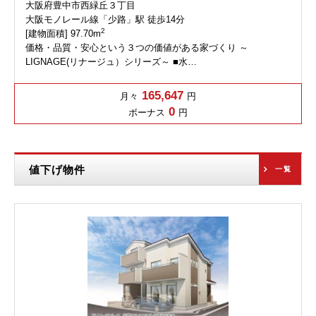
大阪府豊中市西緑丘３丁目
大阪モノレール線「少路」駅 徒歩14分
2
[建物面積] 97.70m
価格・品質・安心という３つの価値がある家づくり ～
LIGNAGE(リナージュ）シリーズ～ ■水…
165,647
月々
円
0
ボーナス
円
値下げ物件
一覧