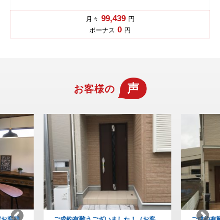
99,439
月々
円
0
ボーナス
円
声
お客様の
！（お客
ご成約有難うございました！(お客様
納得の家