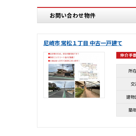
お問い合わせ物件
尼崎市 常松１丁目 中古一戸建て
仲介手数
所
交
建物
築