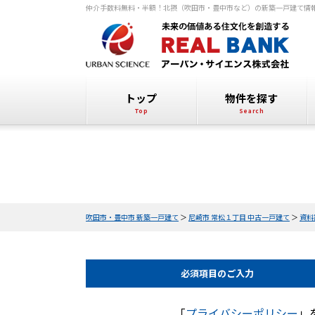
仲介手数料無料・半額！北摂（吹田市・豊中市など）の新築一戸建て情
トップ
物件を探す
吹田市・豊中市 新築一戸建て
＞
尼崎市 常松１丁目 中古一戸建て
＞
資料
必須項目の
ご入力
「
プライバシーポリシー
」