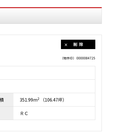
削除
〔物件ID〕 0000084725
2
積
351.99m
（106.47坪）
ＲＣ