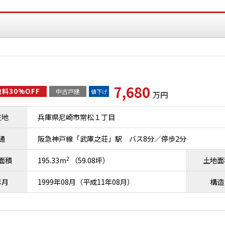
7,680
料30%OFF
中古戸建
値下げ
万円
在地
兵庫県尼崎市常松１丁目
通
阪急神戸線「武庫之荘」駅 バス8分／停歩2分
2
面積
195.33m
（59.08坪）
土地面
年月
1999年08月（平成11年08月）
構造