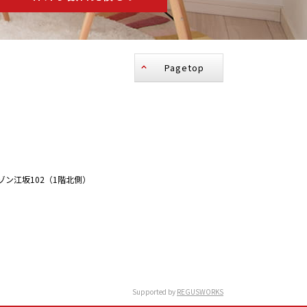
Pagetop
ゾン江坂102（1階北側）
Supported by
REGUSWORKS