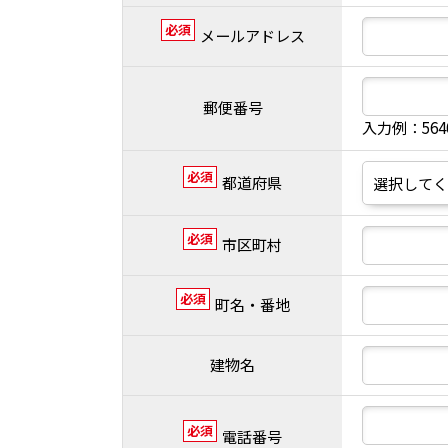
必須
メールアドレス
郵便番号
入力例：56
必須
都道府県
必須
市区町村
必須
町名・番地
建物名
必須
電話番号