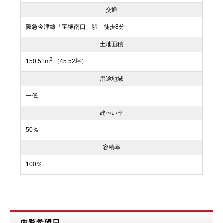
交通
阪急今津線「宝塚南口」駅 徒歩8分
土地面積
2
150.51m
（45.52坪）
用途地域
一低
建ぺい率
50％
容積率
100％
内覧希望日