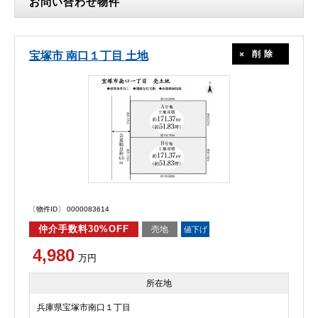
お問い合わせ物件
削除
宝塚市 南口１丁目 土地
〔物件ID〕 0000083614
仲介手数料30%OFF
売地
値下げ
4,980
万円
所在地
兵庫県宝塚市南口１丁目