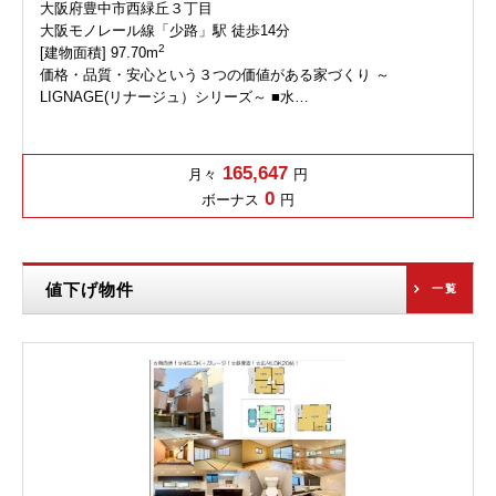
大阪府豊中市西緑丘３丁目
大阪モノレール線「少路」駅 徒歩14分
2
[建物面積] 97.70m
価格・品質・安心という３つの価値がある家づくり ～
LIGNAGE(リナージュ）シリーズ～ ■水…
165,647
月々
円
0
ボーナス
円
値下げ物件
一覧