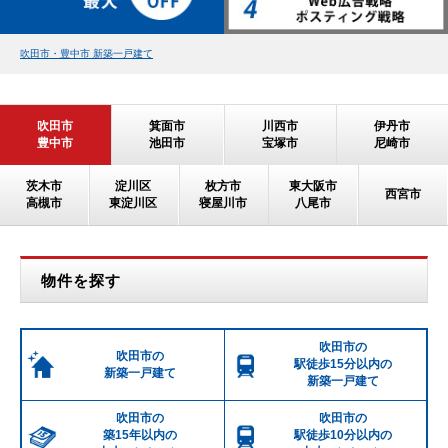
吹田市・豊中市 新築一戸建て
吹田市
箕面市
川西市
伊丹市
豊中市
池田市
宝塚市
尼崎市
茨木市
淀川区
枚方市
東大阪市
西宮市
高槻市
東淀川区
寝屋川市
八尾市
物件を探す
吹田市の
吹田市の
駅徒歩15分以内の
新築一戸建て
新築一戸建て
吹田市の
吹田市の
築15年以内の
駅徒歩10分以内の