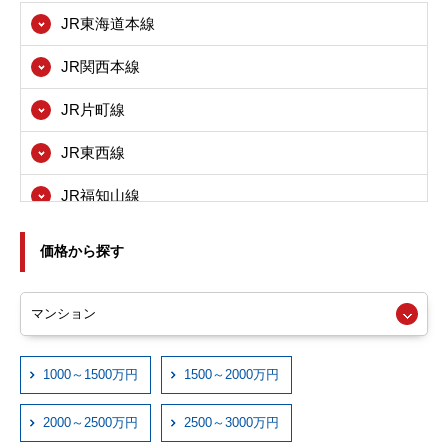
JR東海道本線
茨木市
JR関西本線
八尾市
JR片町線
寝屋川市
JR東西線
箕面市
JR福知山線
東大阪市
JRおおさか東線
尼崎市
価格から探す
近鉄大阪線
西宮市
近鉄奈良線
伊丹市
近鉄信貴線
1000～1500万円
1500～2000万円
宝塚市
近鉄けいはんな線
川西市
2000～2500万円
2500～3000万円