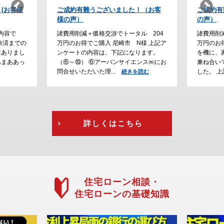
！（お客
ご成約有難うございました！(お客様
納得の家
の声）
た。
ル 204
諸費用削減＋価格交渉でトータル 230
諸費用削
様 上記ア
万円のお得でご購入 川西市 H様 ご結婚
でご購入
ります。
を機に、家探しをスタートして、通勤の
大阪で家
ンス㈱にお
兼ね合いで立地条件にこだわって探しま
が、通勤
した。 上記アン...
えて、急
読む
続きを読む
を読む
詳しくはこちら
住宅ローン相談・
住宅ローンの基礎知識