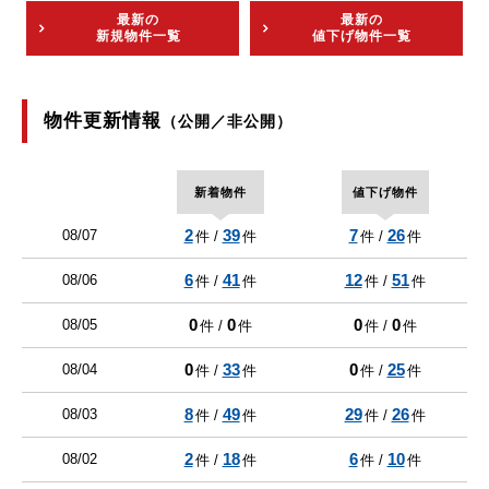
最新の
最新の
新規物件一覧
値下げ物件一覧
物件更新情報
（公開／非公開）
新着物件
値下げ物件
2
39
7
26
08/07
件 /
件
件 /
件
6
41
12
51
08/06
件 /
件
件 /
件
0
0
0
0
08/05
件 /
件
件 /
件
0
33
0
25
08/04
件 /
件
件 /
件
8
49
29
26
08/03
件 /
件
件 /
件
2
18
6
10
08/02
件 /
件
件 /
件