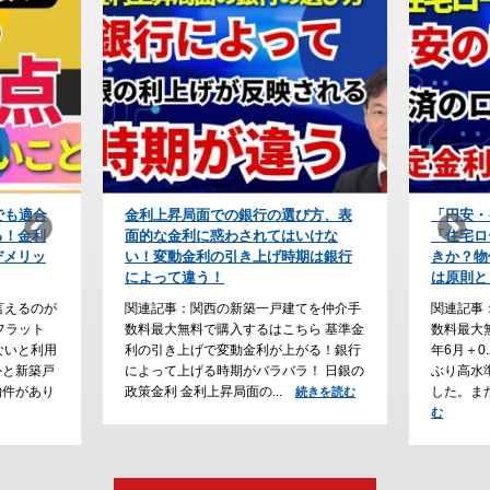
び方、表
「円安・インフレ時代」の防衛策！
【住宅ロ
いけな
「住宅ローンの予算」をどう組むべ
上が条件
期は銀行
きか？物価が上がり続けると利上げ
会社の利
は原則として永遠に続く
なぜ？
てを仲介手
関連記事：関西の新築一戸建てを仲介手
関連記事
ら 基準金
数料最大無料で購入するはこちら 2026
数料最大
がる！銀行
年6月＋0.25％の利上げが確定し、31年
ーン審査
！ 日銀の
ぶり高水準の政策金利（１％）となりま
勤続年数
した。また、2026年6月、フ...
る傾向が
続きを読む
続きを読
行...
む
続