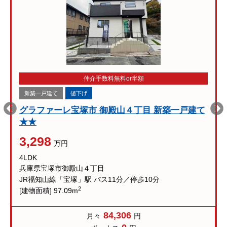
仲介手数料無料or半額
新築一戸建て
値下げ
グラファーレ宝塚市 御殿山４丁目 新築一戸建て
★★
3,298
万円
4LDK
兵庫県宝塚市御殿山４丁目
JR福知山線「宝塚」駅 バス11分／停歩10分
2
[建物面積] 97.09m
84,306
月々
円