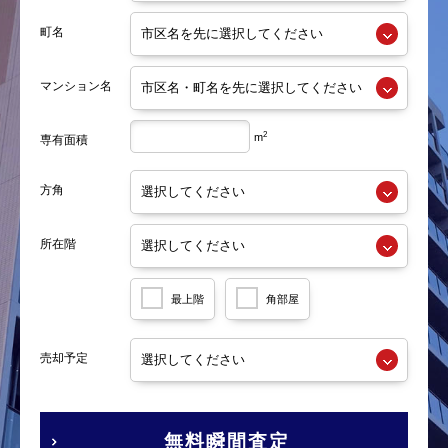
町名
マンション名
2
m
専有面積
方角
所在階
最上階
角部屋
売却予定
無料瞬間査定