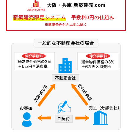
大阪・兵庫 新築建売.com
阪神本線
新築建売限定システム
手数料0円の仕組み
阪神なんば線
※建築条件付き土地は除く
阪神武庫川線
北大阪急行電鉄
能勢電鉄
大阪市営御堂筋線
大阪市営谷町線
大阪市営中央線
大阪モノレール線
大阪モノレール彩都線