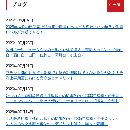
ブログ
一覧
2026年08月07日
2025年４月の建築基準法改正で耐震レベルどう変わった？年代で耐震
レベルが判断できる！
2026年07月25日
吹田の千里ニュータウンの土地・戸建て購入・売却のポイント（青山
台・藤白台・山田・佐竹台・高野台・桃山台）
2026年07月21日
フラット35の注意点：新築でも適合証明取得できない物件がある！金
利上昇局面における安心感とデメリット
2026年07月18日
Osakaメトロ御堂筋線「江坂駅」の徒歩圏内・2000年建築～の主要マ
ンションのスペック比較と優位性・デメリットは？【購入・売却】
2026年07月14日
北大阪急行線「桃山台駅」の徒歩圏内・2005年建築～の主要マンショ
ンのスペック比較と優位性・デメリットは？【購入・売却】