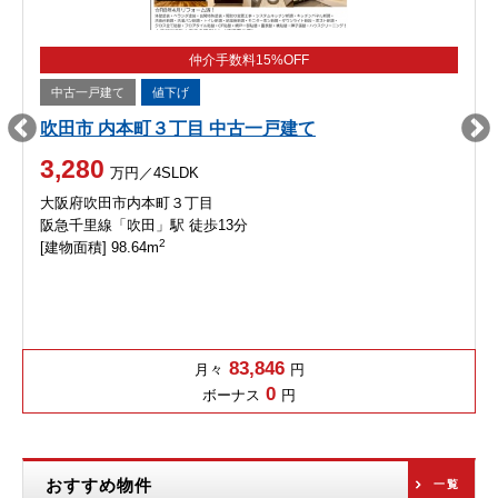
仲介手数料15%OFF
中古一戸建て
値下げ
吹田市 内本町３丁目 中古一戸建て
3,280
万円／4SLDK
大阪府吹田市内本町３丁目
阪急千里線「吹田」駅 徒歩13分
2
[建物面積] 98.64m
83,846
月々
円
0
ボーナス
円
おすすめ物件
一覧