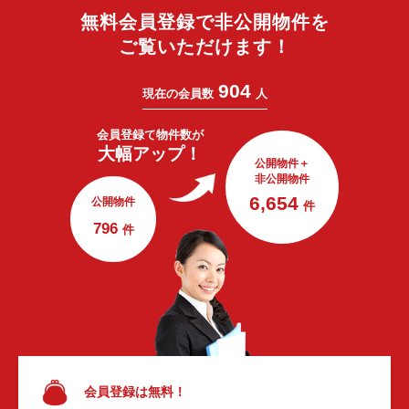
無料会員登録で非公開物件を
ご覧いただけます！
904
現在の会員数
人
会員登録で
物件数が
大幅アップ！
公開物件＋
非公開物件
6,654
公開物件
件
796
件
会員登録は無料！