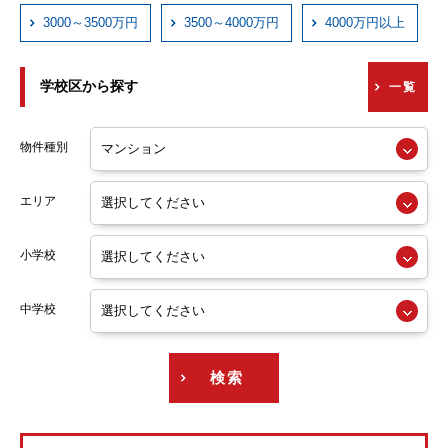
近鉄西信貴ケーブル
3000～3500万円
3500～4000万円
4000万円以上
京阪本線
学校区から探す
一覧
京阪交野線
阪急神戸線
物件種別
阪急宝塚線
エリア
阪急京都線
小学校
阪急今津線
阪急甲陽線
中学校
阪急伊丹線
検索
阪急箕面線
阪急千里線