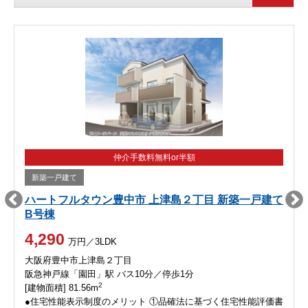
仲介手数料無料or半額
新築一戸建て
ハートフルタウン豊中市 上津島２丁目 新築一戸建て
B号棟
4,290
万円／3LDK
大阪府豊中市上津島２丁目
阪急神戸線「園田」駅 バス10分／停歩1分
2
[建物面積] 81.56m
●住宅性能表示制度のメリット ①品確法に基づく住宅性能評価書