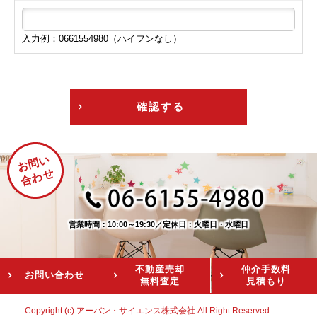
入力例：0661554980（ハイフンなし）
確認する
お問い
合わせ
営業時間：10:00～19:30
／
定休日：火曜日・水曜日
不動産売却
仲介手数料
お問い
合わせ
無料査定
見積もり
Copyright (c) アーバン・サイエンス株式会社 All Right Reserved.