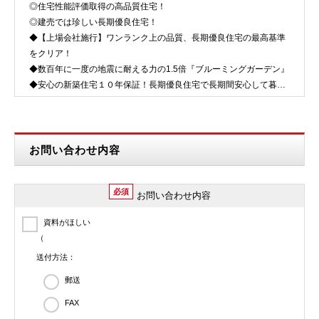
◎住宅性能評価取得の高品質住宅！
◎建売では珍しい長期優良住宅！
◆【上場会社施行】ワンランク上の品質、長期優良住宅の最高基準
をクリア！
◆数百年に一度の地震に耐える力の1.5倍『ブルーミングガーデン』
◆安心の新築住宅１０年保証！長期優良住宅で長期間安心して暮ら
せます！
★2区画分譲地です。
★フラット35S利用可
★ペアガラス標…
お問い合わせ内容
必須
お問い合わせ内容
資料がほしい
（
送付方法：
郵送
FAX