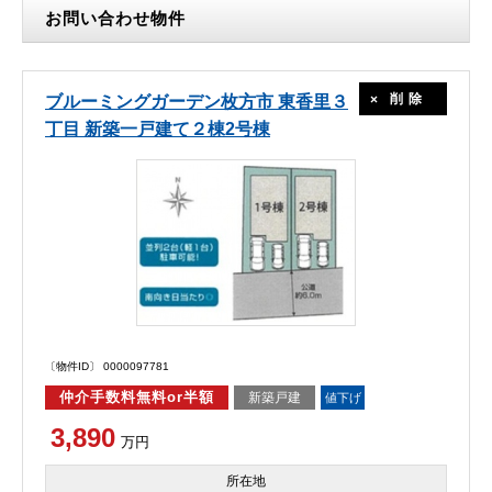
お問い合わせ物件
削除
ブルーミングガーデン枚方市 東香里３
丁目 新築一戸建て２棟2号棟
〔物件ID〕 0000097781
仲介手数料無料or半額
新築戸建
値下げ
3,890
万円
所在地