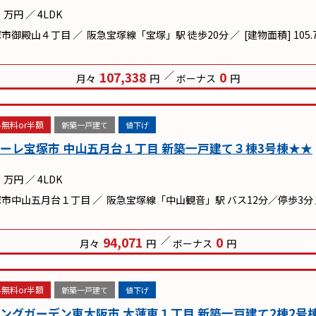
万円
／
4LDK
塚市御殿山４丁目
阪急宝塚線「宝塚」駅 徒歩20分
[建物面積] 105.
107,338
0
月々
円
ボーナス
円
無料or半額
新築一戸建て
値下げ
ーレ宝塚市 中山五月台１丁目 新築一戸建て３棟3号棟★★
万円
／
4LDK
塚市中山五月台１丁目
阪急宝塚線「中山観音」駅 バス12分／停歩3分
94,071
0
月々
円
ボーナス
円
無料or半額
新築一戸建て
値下げ
ングガーデン東大阪市 大蓮東１丁目 新築一戸建て2棟2号