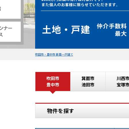
吹田市・豊中市 新築一戸建て
吹田市
箕面市
川西
豊中市
池田市
宝塚
物件を探す