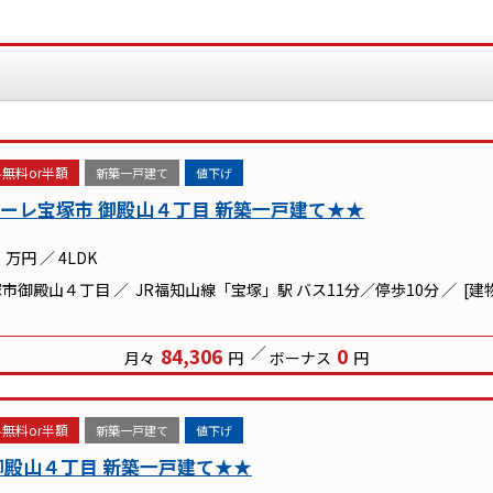
無料or半額
新築一戸建て
値下げ
ーレ宝塚市 御殿山４丁目 新築一戸建て★★
万円
／
4LDK
塚市御殿山４丁目
JR福知山線「宝塚」駅 バス11分／停歩10分
[建
84,306
0
月々
円
ボーナス
円
無料or半額
新築一戸建て
値下げ
御殿山４丁目 新築一戸建て★★