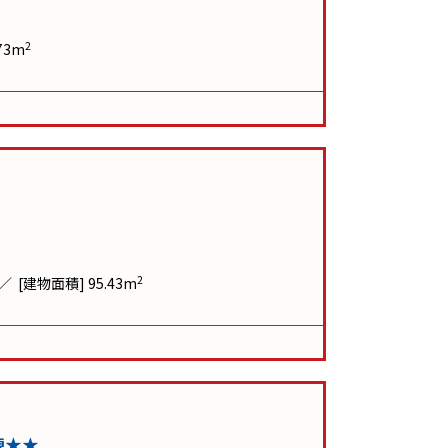
2
73m
2
[建物面積] 95.43m
棟★★