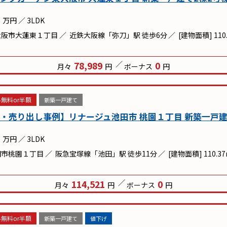
万円
／
3LDK
大阪市大蓮東１丁目
近鉄大阪線「弥刀」駅 徒歩6分
[建物面積] 110
78,989
0
月々
円
ボーナス
円
無料or半額
新築一戸建て
・売り出し事例】リナージュ池田市 桃園１丁目 新築一戸建て
万円
／
3LDK
田市桃園１丁目
阪急宝塚線「池田」駅 徒歩11分
[建物面積] 110.3
114,521
0
月々
円
ボーナス
円
無料or半額
新築一戸建て
値下げ