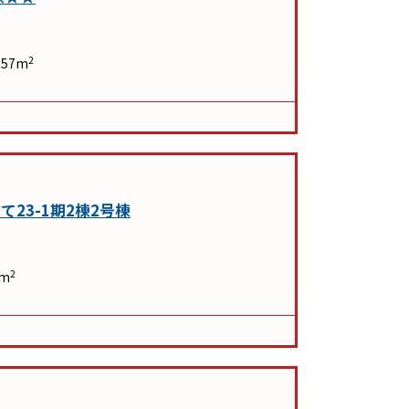
2
.57m
23-1期2棟2号棟
2
7m