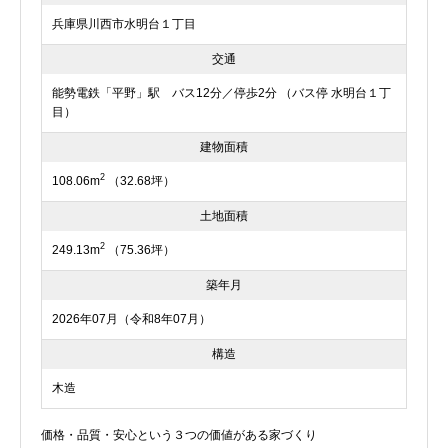
兵庫県川西市水明台１丁目
交通
能勢電鉄「平野」駅 バス12分／停歩2分 （バス停 水明台１丁
目）
建物面積
2
108.06m
（32.68坪）
土地面積
2
249.13m
（75.36坪）
築年月
2026年07月（令和8年07月）
構造
木造
価格・品質・安心という３つの価値がある家づくり