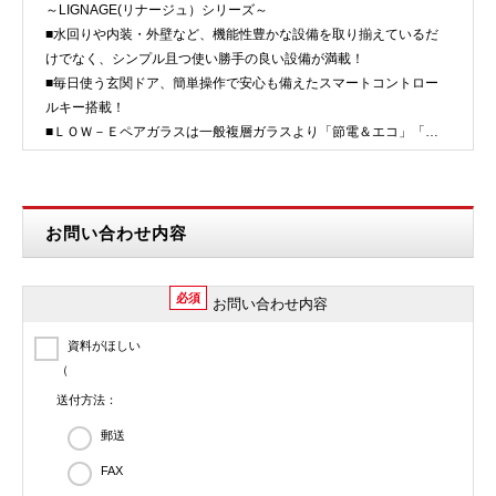
～LIGNAGE(リナージュ）シリーズ～
■水回りや内装・外壁など、機能性豊かな設備を取り揃えているだ
けでなく、シンプル且つ使い勝手の良い設備が満載！
■毎日使う玄関ドア、簡単操作で安心も備えたスマートコントロー
ルキー搭載！
■ＬＯＷ－Ｅペアガラスは一般複層ガラスより「節電＆エコ」「結
露防止＆保温効果アップ」！
☆カラーモニターインターホ…
お問い合わせ内容
必須
お問い合わせ内容
資料がほしい
（
送付方法：
郵送
FAX