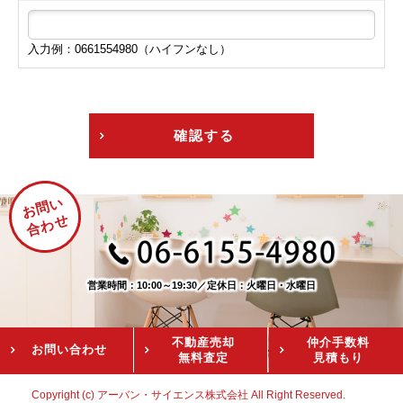
入力例：0661554980（ハイフンなし）
確認する
お問い
合わせ
営業時間：10:00～19:30
／
定休日：火曜日・水曜日
不動産売却
仲介手数料
お問い
合わせ
無料査定
見積もり
Copyright (c) アーバン・サイエンス株式会社 All Right Reserved.