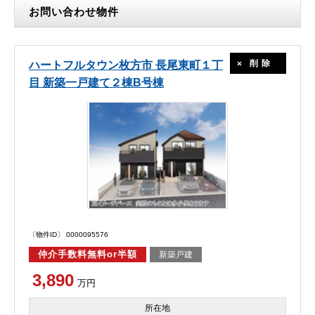
お問い合わせ物件
削除
ハートフルタウン枚方市 長尾東町１丁
目 新築一戸建て２棟B号棟
〔物件ID〕 0000095576
仲介手数料無料or半額
新築戸建
3,890
万円
所在地