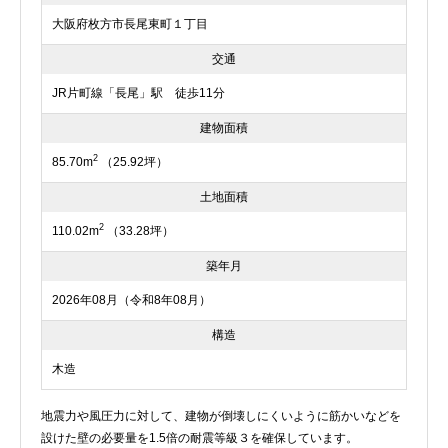
大阪府枚方市長尾東町１丁目
交通
JR片町線「長尾」駅 徒歩11分
建物面積
2
85.70m
（25.92坪）
土地面積
2
110.02m
（33.28坪）
築年月
2026年08月（令和8年08月）
構造
木造
地震力や風圧力に対して、建物が倒壊しにくいように筋かいなどを
設けた壁の必要量を1.5倍の耐震等級３を確保しています。