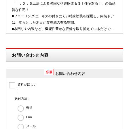
「Ｉ．Ｄ．Ｓ工法による強固な構造躯体＆ＳＩ住宅対応！」の高品
質な住宅！
■フローリングは、キズの付きにくい特殊塗装を採用し、内装ドア
は、堂々とした木目が存在感の有る空間。
■水回りや内装など、機能性豊かな設備を取り揃えているだけでな
く、シンプル且つ使い勝手の良い設備が満載！…
お問い合わせ内容
必須
お問い合わせ内容
資料がほしい
（
送付方法：
郵送
FAX
メール