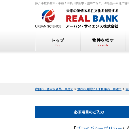
仲介手数料無料・半額！北摂（吹田市・豊中市など）の新築一戸建て情
トップ
物件を探す
吹田市・豊中市 新築一戸建て
＞
伊丹市 野間北１丁目 中古一戸建て
＞
資
必須項目の
ご入力
「
プライバシーポリシー
」