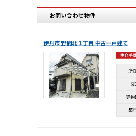
お問い合わせ物件
伊丹市 野間北１丁目 中古一戸建て
仲介手数
所
交
建物
築