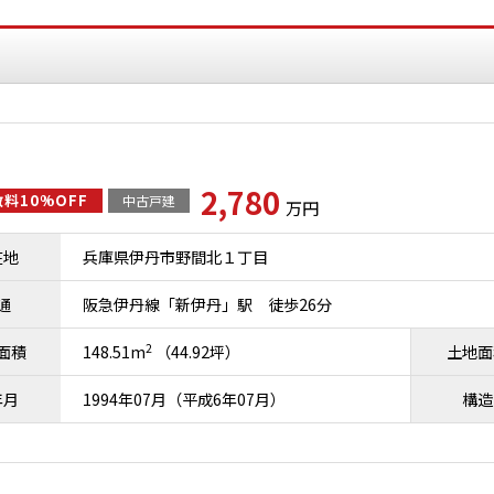
2,780
料10%OFF
中古戸建
万円
在地
兵庫県伊丹市野間北１丁目
通
阪急伊丹線「新伊丹」駅 徒歩26分
2
面積
148.51m
（44.92坪）
土地面
年月
1994年07月（平成6年07月）
構造