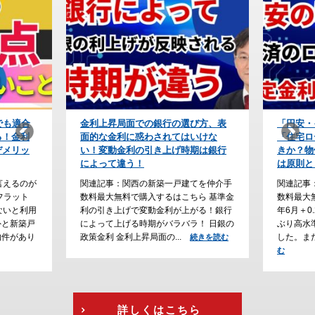
び方、表
「円安・インフレ時代」の防衛策！
【住宅ロ
いけな
「住宅ローンの予算」をどう組むべ
上が条件
期は銀行
きか？物価が上がり続けると利上げ
会社の利
は原則として永遠に続く
なぜ？
てを仲介手
関連記事：関西の新築一戸建てを仲介手
関連記事
ら 基準金
数料最大無料で購入するはこちら 2026
数料最大
がる！銀行
年6月＋0.25％の利上げが確定し、31年
ーン審査
！ 日銀の
ぶり高水準の政策金利（１％）となりま
勤続年数
した。また、2026年6月、フ...
る傾向が
続きを読む
続きを読
行...
む
続
詳しくはこちら