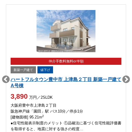
仲介手数料無料or半額
新築一戸建て
値下げ
ハートフルタウン豊中市 上津島２丁目 新築一戸建て
A号棟
3,890
万円／2SLDK
大阪府豊中市上津島２丁目
阪急神戸線「園田」駅 バス10分／停歩1分
2
[建物面積] 95.21m
●住宅性能表示制度のメリット ①品確法に基づく住宅性能評価書
を取得すると、地震に対する強さの程度…