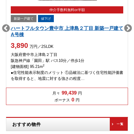
仲介手数料無料or半額
新築一戸建て
値下げ
ハートフルタウン豊中市 上津島２丁目 新築一戸建て
A号棟
3,890
万円／2SLDK
大阪府豊中市上津島２丁目
阪急神戸線「園田」駅 バス10分／停歩1分
2
[建物面積] 95.21m
●住宅性能表示制度のメリット ①品確法に基づく住宅性能評価書
を取得すると、地震に対する強さの程度…
99,439
月々
円
0
ボーナス
円
おすすめ物件
一覧