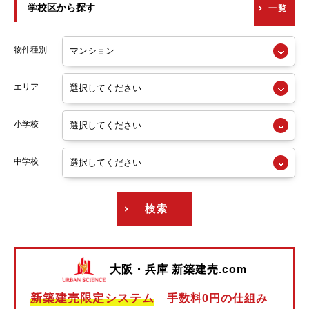
学校区から探す
一覧
京阪交野線
阪急神戸線
物件種別
阪急宝塚線
エリア
阪急京都線
小学校
阪急今津線
阪急甲陽線
中学校
阪急伊丹線
検索
阪急箕面線
阪急千里線
大阪・兵庫 新築建売.com
阪神本線
新築建売限定システム
手数料0円の仕組み
阪神なんば線