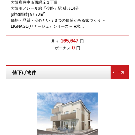
大阪府豊中市西緑丘３丁目
大阪モノレール線「少路」駅 徒歩14分
2
[建物面積] 97.70m
価格・品質・安心という３つの価値がある家づくり ～
LIGNAGE(リナージュ）シリーズ～ ■水…
165,647
月々
円
0
ボーナス
円
値下げ物件
一覧