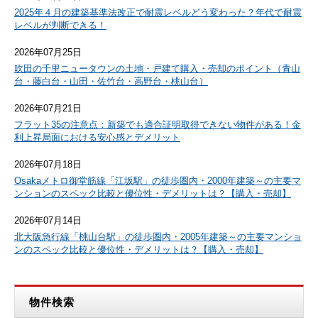
2025年４月の建築基準法改正で耐震レベルどう変わった？年代で耐震
レベルが判断できる！
2026年07月25日
吹田の千里ニュータウンの土地・戸建て購入・売却のポイント（青山
台・藤白台・山田・佐竹台・高野台・桃山台）
2026年07月21日
フラット35の注意点：新築でも適合証明取得できない物件がある！金
利上昇局面における安心感とデメリット
2026年07月18日
Osakaメトロ御堂筋線「江坂駅」の徒歩圏内・2000年建築～の主要マ
ンションのスペック比較と優位性・デメリットは？【購入・売却】
2026年07月14日
北大阪急行線「桃山台駅」の徒歩圏内・2005年建築～の主要マンショ
ンのスペック比較と優位性・デメリットは？【購入・売却】
物件検索