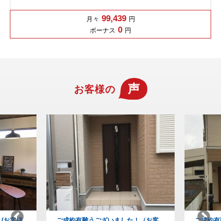
99,439
月々
円
0
ボーナス
円
声
お客様の
！（お客
ご成約有難うございました！(お客様
納得の家