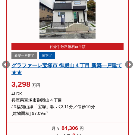
仲介手数料無料or半額
新築一戸建て
値下げ
グラファーレ宝塚市 御殿山４丁目 新築一戸建て
★★
3,298
万円
4LDK
兵庫県宝塚市御殿山４丁目
JR福知山線「宝塚」駅 バス11分／停歩10分
2
[建物面積] 97.09m
84,306
月々
円