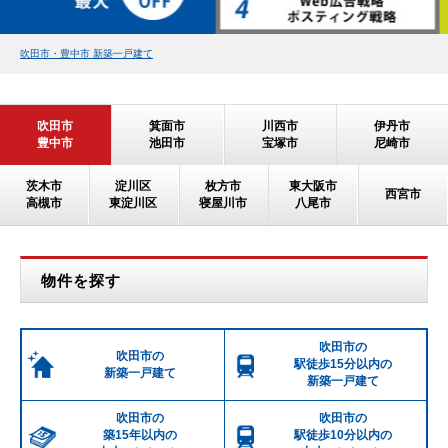
吹田市・豊中市 新築一戸建て
吹田市
箕面市
川西市
伊丹市
豊中市
池田市
宝塚市
尼崎市
茨木市
淀川区
枚方市
東大阪市
西宮市
高槻市
東淀川区
寝屋川市
八尾市
物件を探す
吹田市の
吹田市の
駅徒歩15分以内の
新築一戸建て
新築一戸建て
吹田市の
吹田市の
築15年以内の
駅徒歩10分以内の