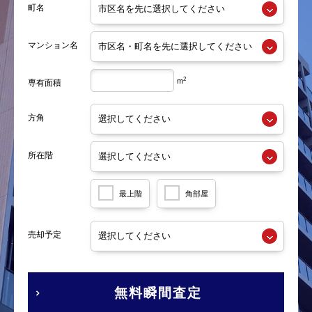
町名
マンション名
2
m
専有面積
方角
所在階
最上階
角部屋
売却予定
無料瞬間査定