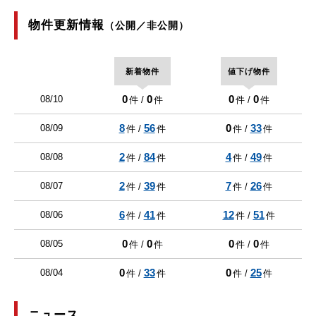
物件更新情報
（公開／非公開）
新着物件
値下げ物件
0
0
0
0
08/10
件 /
件
件 /
件
8
56
0
33
08/09
件 /
件
件 /
件
2
84
4
49
08/08
件 /
件
件 /
件
2
39
7
26
08/07
件 /
件
件 /
件
6
41
12
51
08/06
件 /
件
件 /
件
0
0
0
0
08/05
件 /
件
件 /
件
0
33
0
25
08/04
件 /
件
件 /
件
ニュース