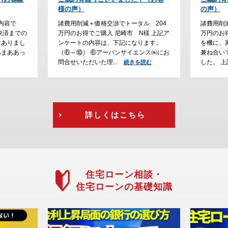
の声）
た。
ル 204
諸費用削減＋価格交渉でトータル 230
諸費用削
様 上記ア
万円のお得でご購入 川西市 H様 ご結婚
でご購入
ります。
を機に、家探しをスタートして、通勤の
大阪で家
ンス㈱にお
兼ね合いで立地条件にこだわって探しま
が、通勤
した。 上記アン...
えて、急
読む
続きを読む
を読む
詳しくはこちら
住宅ローン相談・
住宅ローンの基礎知識