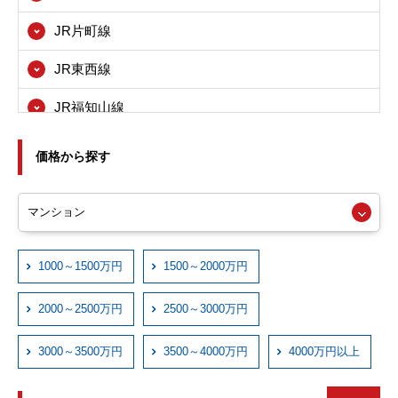
八尾市
JR片町線
寝屋川市
JR東西線
箕面市
JR福知山線
東大阪市
JRおおさか東線
尼崎市
価格から探す
近鉄大阪線
西宮市
近鉄奈良線
伊丹市
近鉄信貴線
1000～1500万円
1500～2000万円
宝塚市
近鉄けいはんな線
川西市
2000～2500万円
2500～3000万円
近鉄西信貴ケーブル
3000～3500万円
3500～4000万円
4000万円以上
京阪本線