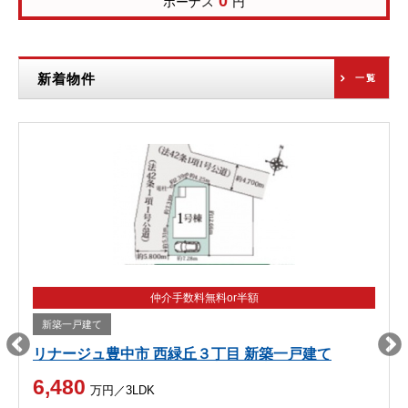
0
ボーナス
円
新着物件
一覧
仲介手数料無料or半額
新築一戸建て
リナージュ豊中市 西緑丘３丁目 新築一戸建て
6,480
万円／3LDK