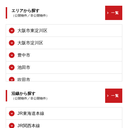
エリアから探す
一覧
（公開物件／非公開物件）
大阪市東淀川区
大阪市淀川区
豊中市
池田市
吹田市
高槻市
沿線から探す
一覧
（公開物件／非公開物件）
枚方市
JR東海道本線
茨木市
JR関西本線