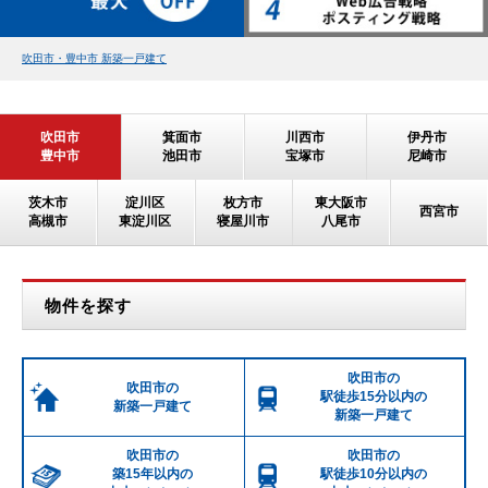
吹田市・豊中市 新築一戸建て
吹田市
箕面市
川西市
伊丹市
豊中市
池田市
宝塚市
尼崎市
茨木市
淀川区
枚方市
東大阪市
西宮市
高槻市
東淀川区
寝屋川市
八尾市
物件を探す
吹田市の
吹田市の
駅徒歩15分以内の
新築一戸建て
新築一戸建て
吹田市の
吹田市の
築15年以内の
駅徒歩10分以内の