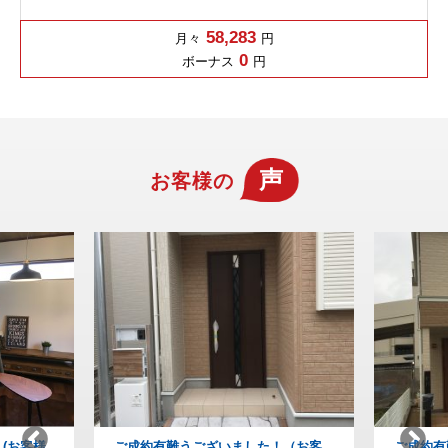
58,283
月々
円
0
ボーナス
円
声
お客様の
！（お客
ご成約有難うございました！(お客様
納得の家