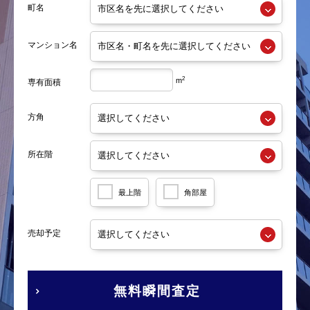
町名
マンション名
2
m
専有面積
方角
所在階
最上階
角部屋
売却予定
無料瞬間査定