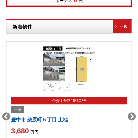
0
ボーナス
円
新着物件
一覧
仲介手数料15%OFF
土地
豊中市 柴原町５丁目 土地
3,680
万円