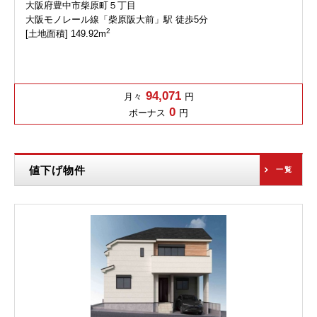
大阪府豊中市柴原町５丁目
大阪モノレール線「柴原阪大前」駅 徒歩5分
2
[土地面積] 149.92m
94,071
月々
円
0
ボーナス
円
値下げ物件
一覧