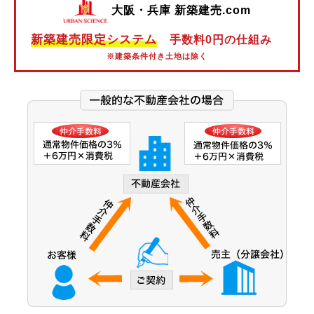
大阪・兵庫 新築建売.com
阪神本線
新築建売限定システム
手数料0円の仕組み
阪神なんば線
※建築条件付き土地は除く
阪神武庫川線
北大阪急行電鉄
能勢電鉄
大阪市営御堂筋線
大阪市営谷町線
大阪市営中央線
大阪モノレール線
大阪モノレール彩都線