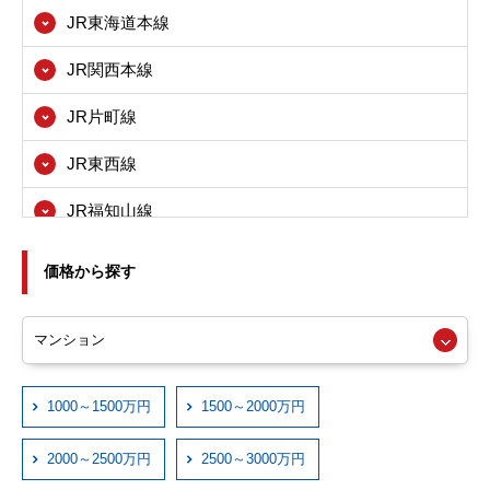
JR東海道本線
茨木市
JR関西本線
八尾市
JR片町線
寝屋川市
JR東西線
箕面市
JR福知山線
東大阪市
JRおおさか東線
尼崎市
価格から探す
近鉄大阪線
西宮市
近鉄奈良線
伊丹市
近鉄信貴線
1000～1500万円
1500～2000万円
宝塚市
近鉄けいはんな線
川西市
2000～2500万円
2500～3000万円