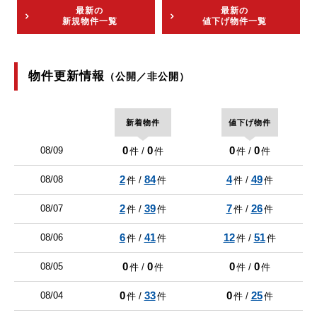
最新の
最新の
新規物件一覧
値下げ物件一覧
物件更新情報
（公開／非公開）
新着物件
値下げ物件
0
0
0
0
08/09
件 /
件
件 /
件
2
84
4
49
08/08
件 /
件
件 /
件
2
39
7
26
08/07
件 /
件
件 /
件
6
41
12
51
08/06
件 /
件
件 /
件
0
0
0
0
08/05
件 /
件
件 /
件
0
33
0
25
08/04
件 /
件
件 /
件