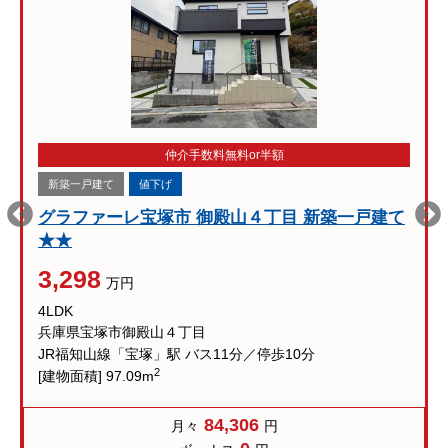
仲介手数料無料or半額
新築一戸建て
値下げ
グラファーレ宝塚市 御殿山４丁目 新築一戸建て
★★
3,298
万円
4LDK
兵庫県宝塚市御殿山４丁目
JR福知山線「宝塚」駅 バス11分／停歩10分
2
[建物面積] 97.09m
84,306
月々
円