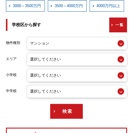
近鉄西信貴ケーブル
3000～3500万円
3500～4000万円
4000万円以上
京阪本線
学校区から探す
一覧
京阪交野線
阪急神戸線
物件種別
阪急宝塚線
エリア
阪急京都線
小学校
阪急今津線
阪急甲陽線
中学校
阪急伊丹線
検索
阪急箕面線
阪急千里線