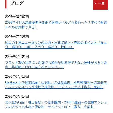
ブログ
一覧
2026年08月07日
2025年４月の建築基準法改正で耐震レベルどう変わった？年代で耐震
レベルが判断できる！
2026年07月25日
吹田の千里ニュータウンの土地・戸建て購入・売却のポイント（青山
台・藤白台・山田・佐竹台・高野台・桃山台）
2026年07月21日
フラット35の注意点：新築でも適合証明取得できない物件がある！金
利上昇局面における安心感とデメリット
2026年07月18日
Osakaメトロ御堂筋線「江坂駅」の徒歩圏内・2000年建築～の主要マ
ンションのスペック比較と優位性・デメリットは？【購入・売却】
2026年07月14日
北大阪急行線「桃山台駅」の徒歩圏内・2005年建築～の主要マンショ
ンのスペック比較と優位性・デメリットは？【購入・売却】