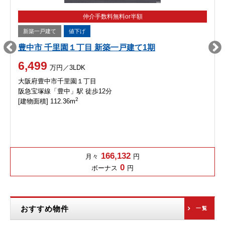
仲介手数料無料or半額
新築一戸建て
値下げ
豊中市 千里園１丁目 新築一戸建て1期
6,499
万円／3LDK
大阪府豊中市千里園１丁目
阪急宝塚線「豊中」駅 徒歩12分
2
[建物面積] 112.36m
166,132
月々
円
0
ボーナス
円
おすすめ物件
一覧