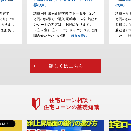
の声）
た。
ル 204
諸費用削減＋価格交渉でトータル 230
諸費用削
様 上記ア
万円のお得でご購入 川西市 H様 ご結婚
でご購入
ります。
を機に、家探しをスタートして、通勤の
大阪で家
ンス㈱にお
兼ね合いで立地条件にこだわって探しま
が、通勤
した。 上記アン...
えて、急
読む
続きを読む
を読む
詳しくはこちら
住宅ローン相談・
住宅ローンの基礎知識