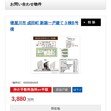
お問い合わせ物件
削除
寝屋川市 成田町 新築一戸建て３棟B号
棟
〔物件ID〕 0000094405
仲介手数料無料or半額
新築戸建
値下げ
3,880
万円
所在地