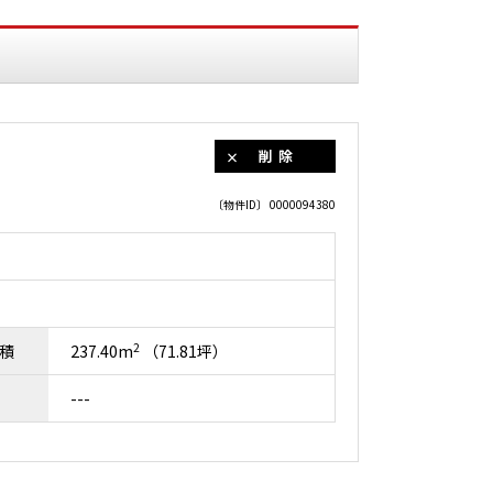
削除
〔物件ID〕 0000094380
2
積
237.40m
（71.81坪）
---