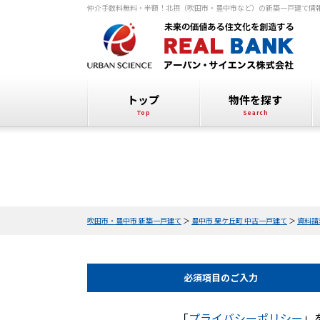
仲介手数料無料・半額！北摂（吹田市・豊中市など）の新築一戸建て情
トップ
物件を探す
吹田市・豊中市 新築一戸建て
＞
豊中市 栗ケ丘町 中古一戸建て
＞
資料請
必須項目の
ご入力
「
プライバシーポリシー
」