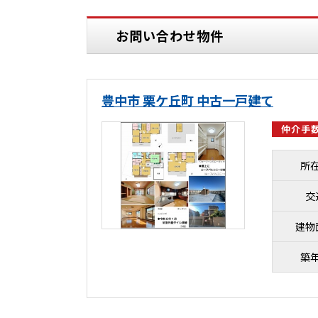
お問い合わせ物件
豊中市 栗ケ丘町 中古一戸建て
仲介手数
所
交
建物
築