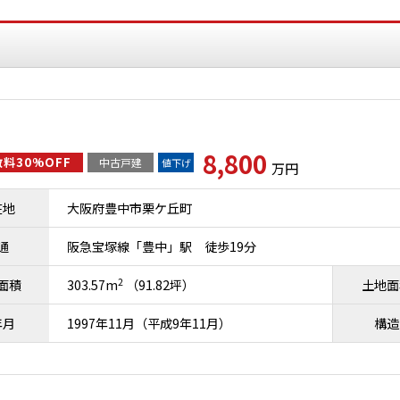
8,800
料30%OFF
中古戸建
値下げ
万円
在地
大阪府豊中市栗ケ丘町
通
阪急宝塚線「豊中」駅 徒歩19分
2
面積
303.57m
（91.82坪）
土地面
年月
1997年11月（平成9年11月）
構造