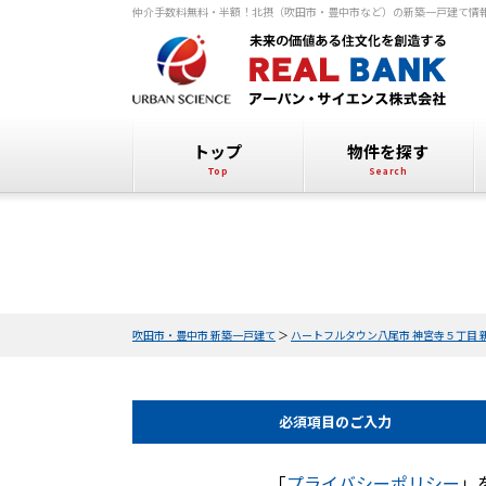
仲介手数料無料・半額！北摂（吹田市・豊中市など）の新築一戸建て情
トップ
物件を探す
吹田市・豊中市 新築一戸建て
＞
ハートフルタウン八尾市 神宮寺５丁目 
必須項目の
ご入力
「
プライバシーポリシー
」