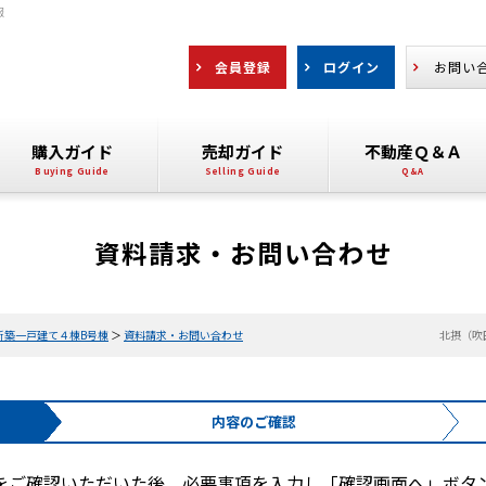
報
会員登録
ログイン
お問い
購入ガイド
売却ガイド
不動産Ｑ＆Ａ
資料請求・お問い合わせ
新築一戸建て４棟B号棟
＞
資料請求・お問い合わせ
北摂（吹
内容の
ご確認
をご確認いただいた後、必要事項を入力し「確認画面へ」ボタ