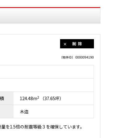
削除
〔物件ID〕 0000094190
2
積
124.48m
（37.65坪）
木造
量を1.5倍の耐震等級３を確保しています。