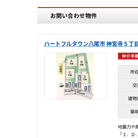
お問い合わせ物件
ハートフルタウン八尾市 神宮寺５丁目
仲介手数
所
交
建物
築
地震力や
「Ｉ．Ｄ