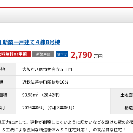
 新築一戸建て４棟B号棟
2,790
料無料or半額
新築戸建
値下げ
万円
在地
大阪府八尾市神宮寺５丁目
通
近鉄法善寺町駅徒歩16分
2
面積
93.98m
（28.42坪）
土地面
年月
2026年06月（令和8年06月）
構造
風圧力に対して、建物が倒壊しにくいように筋かいなどを設けた壁の必要
．Ｓ工法による強固な構造躯体＆ＳＩ住宅対応！」の高品質な住宅！