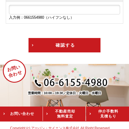
入力例：0661554980（ハイフンなし）
確認する
お問い
合わせ
営業時間：10:00～19:30
／
定休日：火曜日・水曜日
不動産売却
仲介手数料
お問い
合わせ
無料査定
見積もり
Copyright (c) アーバン・サイエンス株式会社 All Right Reserved.