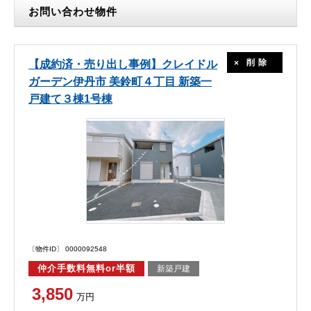
お問い合わせ物件
削除
【成約済・売り出し事例】クレイドル
ガーデン伊丹市 美鈴町４丁目 新築一
戸建て３棟1号棟
〔物件ID〕 0000092548
仲介手数料無料or半額
新築戸建
3,850
万円