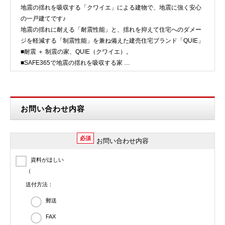
地震の揺れを吸収する「クワイエ」による建物で、地震に強く安心
の一戸建てです♪
地震の揺れに耐える「耐震性能」と、揺れを抑えて住宅へのダメー
ジを軽減する「制震性能」を兼ね備えた建売住宅ブランド「QUIE」
■耐震 ＋ 制震の家、QUIE（クワイエ）。
■SAFE365で地震の揺れを吸収する家
★安心の地盤調査済み物件
★フラット35S…
お問い合わせ内容
必須
お問い合わせ内容
資料がほしい
（
送付方法：
郵送
FAX