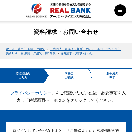
資料請求・お問い合わせ
吹田市・豊中市 新築一戸建て
＞
【成約済・売り出し事例】クレイドルガーデン伊丹市
美鈴町４丁目 新築一戸建て３棟1号棟
＞
資料請求・お問い合わせ
必須項目の
内容の
お手続き
ご入力
ご確認
完了
「
プライバシーポリシー
」をご確認いただいた後、必要事項を入
力し「確認画面へ」ボタンをクリックしてください。
ログインしていただきますと、「ご連絡先」にお客様情報が自