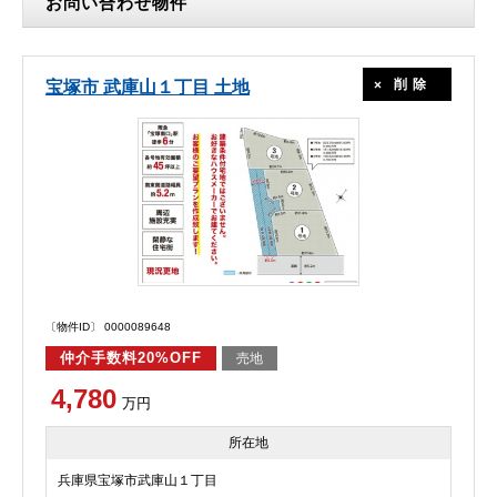
お問い合わせ物件
削除
宝塚市 武庫山１丁目 土地
〔物件ID〕 0000089648
仲介手数料20%OFF
売地
4,780
万円
所在地
兵庫県宝塚市武庫山１丁目