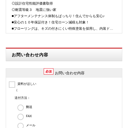
◎設計住宅性能評価書取得
◎耐震等級３ 地震に強い家
■アフターメンテナンス体制もばっちり！住んでからも安心♪
■安心の１０年保証付き！住宅ローン減税も対象！
■フローリングは、キズの付きにくい特殊塗装を採用し、内装ドア
は、堂々とした木目が存在感の有る空間。
■水回りや内装など、機能性豊かな設備を取…
お問い合わせ内容
必須
お問い合わせ内容
資料がほしい
（
送付方法：
郵送
FAX
メール