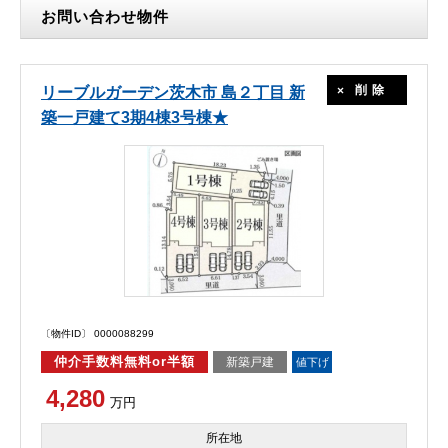
お問い合わせ物件
削除
リーブルガーデン茨木市 島２丁目 新
築一戸建て3期4棟3号棟★
〔物件ID〕 0000088299
仲介手数料無料or半額
新築戸建
値下げ
4,280
万円
所在地