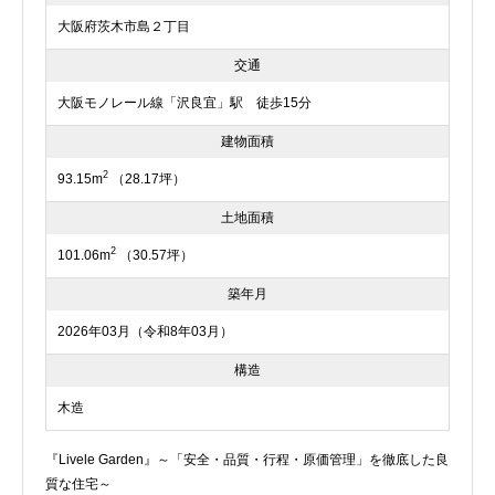
大阪府茨木市島２丁目
交通
大阪モノレール線「沢良宜」駅 徒歩15分
建物面積
2
93.15m
（28.17坪）
土地面積
2
101.06m
（30.57坪）
築年月
2026年03月（令和8年03月）
構造
木造
『Livele Garden』～「安全・品質・行程・原価管理」を徹底した良
質な住宅～