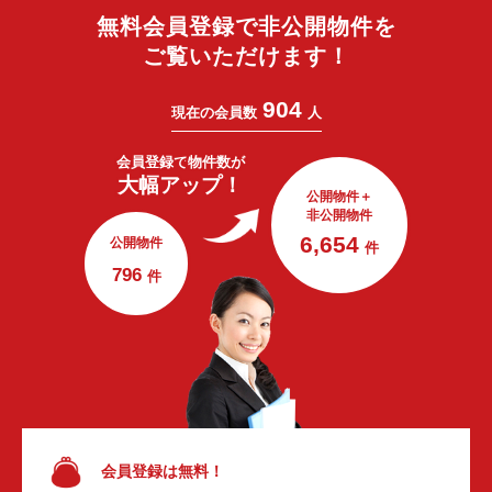
無料会員登録で非公開物件を
ご覧いただけます！
904
現在の会員数
人
会員登録で
物件数が
大幅アップ！
公開物件＋
非公開物件
6,654
公開物件
件
796
件
会員登録は無料！