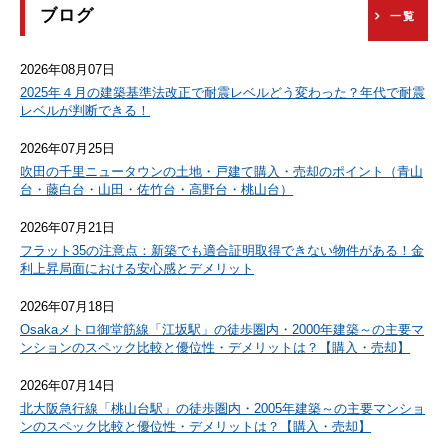
ブログ
一覧
2026年08月07日
2025年４月の建築基準法改正で耐震レベルどう変わった？年代で耐震
レベルが判断できる！
2026年07月25日
吹田の千里ニュータウンの土地・戸建て購入・売却のポイント（青山
台・藤白台・山田・佐竹台・高野台・桃山台）
2026年07月21日
フラット35の注意点：新築でも適合証明取得できない物件がある！金
利上昇局面における安心感とデメリット
2026年07月18日
Osakaメトロ御堂筋線「江坂駅」の徒歩圏内・2000年建築～の主要マ
ンションのスペック比較と優位性・デメリットは？【購入・売却】
2026年07月14日
北大阪急行線「桃山台駅」の徒歩圏内・2005年建築～の主要マンショ
ンのスペック比較と優位性・デメリットは？【購入・売却】