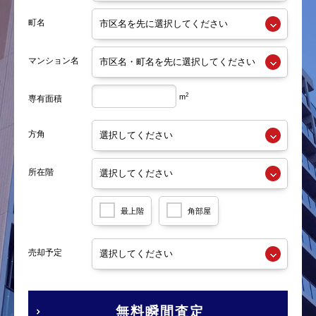
町名
マンション名
2
m
専有面積
方角
所在階
最上階
角部屋
売却予定
無料瞬間査定