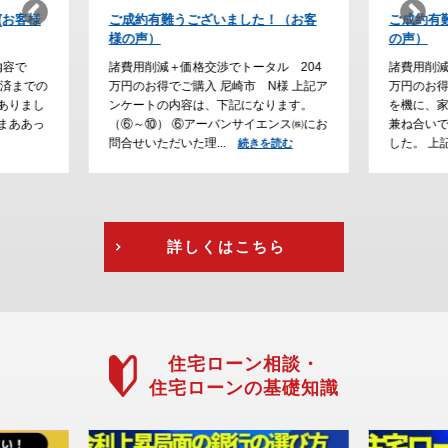
！（お客
ご成約有難うございました！(お客様
納得の家
の声）
た。
ル 204
諸費用削減＋価格交渉でトータル 230
諸費用削
様 上記ア
万円のお得でご購入 川西市 H様 ご結婚
でご購入
ります。
を機に、家探しをスタートして、通勤の
大阪で家
ンス㈱にお
兼ね合いで立地条件にこだわって探しま
が、通勤
した。 上記アン...
えて、急
読む
続きを読む
を読む
詳しくはこちら
住宅ローン相談・
住宅ローンの基礎知識