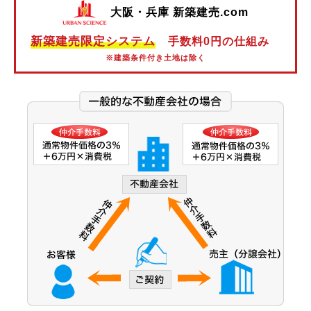
大阪・兵庫 新築建売.com
阪神本線
新築建売限定システム
手数料0円の仕組み
阪神なんば線
※建築条件付き土地は除く
阪神武庫川線
北大阪急行電鉄
能勢電鉄
大阪市営御堂筋線
大阪市営谷町線
大阪市営中央線
大阪モノレール線
大阪モノレール彩都線