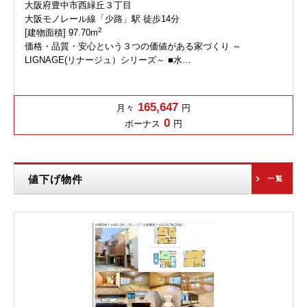
大阪府豊中市西緑丘３丁目
大阪モノレール線「少路」駅 徒歩14分
2
[建物面積] 97.70m
価格・品質・安心という３つの価値がある家づくり ～
LIGNAGE(リナージュ）シリーズ～ ■水…
165,647
月々
円
0
ボーナス
円
値下げ物件
一覧