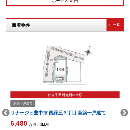
0
ボーナス
円
新着物件
一覧
仲介手数料無料or半額
新築一戸建て
リナージュ豊中市 西緑丘３丁目 新築一戸建て
6,480
万円／3LDK