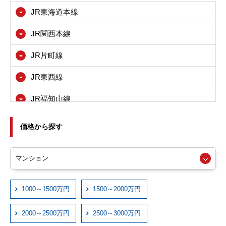
JR東海道本線
茨木市
JR関西本線
八尾市
JR片町線
寝屋川市
JR東西線
箕面市
JR福知山線
東大阪市
JRおおさか東線
尼崎市
価格から探す
近鉄大阪線
西宮市
近鉄奈良線
伊丹市
近鉄信貴線
1000～1500万円
1500～2000万円
宝塚市
近鉄けいはんな線
川西市
2000～2500万円
2500～3000万円