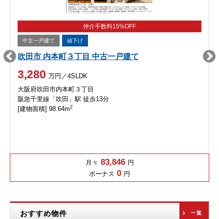
仲介手数料15%OFF
中古一戸建て
値下げ
吹田市 内本町３丁目 中古一戸建て
3,280
万円／4SLDK
大阪府吹田市内本町３丁目
阪急千里線「吹田」駅 徒歩13分
2
[建物面積] 98.64m
83,846
月々
円
0
ボーナス
円
おすすめ物件
一覧