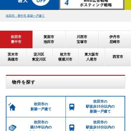
吹田市・豊中市 新築一戸建て
吹田市
箕面市
川西市
伊丹市
豊中市
池田市
宝塚市
尼崎市
茨木市
淀川区
枚方市
東大阪市
西宮市
高槻市
東淀川区
寝屋川市
八尾市
物件を探す
吹田市の
吹田市の
駅徒歩15分以内の
新築一戸建て
新築一戸建て
吹田市の
吹田市の
築15年以内の
駅徒歩10分以内の