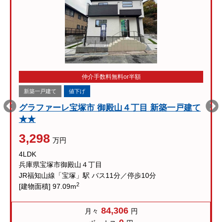
仲介手数料無料or半額
新築一戸建て
値下げ
グラファーレ宝塚市 御殿山４丁目 新築一戸建て
★★
3,298
万円
4LDK
兵庫県宝塚市御殿山４丁目
JR福知山線「宝塚」駅 バス11分／停歩10分
2
[建物面積] 97.09m
84,306
月々
円