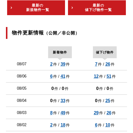
最新の
最新の
新規物件一覧
値下げ物件一覧
物件更新情報
（公開／非公開）
新着物件
値下げ物件
2
39
7
26
08/07
件 /
件
件 /
件
6
41
12
51
08/06
件 /
件
件 /
件
0
0
0
0
08/05
件 /
件
件 /
件
0
33
0
25
08/04
件 /
件
件 /
件
8
49
29
26
08/03
件 /
件
件 /
件
2
18
6
10
08/02
件 /
件
件 /
件