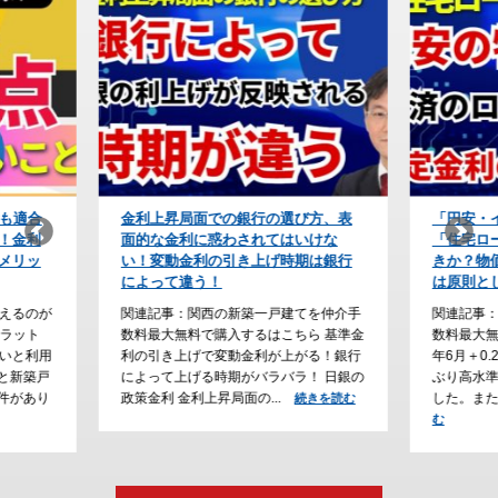
び方、表
「円安・インフレ時代」の防衛策！
【住宅ロ
いけな
「住宅ローンの予算」をどう組むべ
上が条件
期は銀行
きか？物価が上がり続けると利上げ
会社の利
は原則として永遠に続く
なぜ？
てを仲介手
関連記事：関西の新築一戸建てを仲介手
関連記事
ら 基準金
数料最大無料で購入するはこちら 2026
数料最大
がる！銀行
年6月＋0.25％の利上げが確定し、31年
ーン審査
！ 日銀の
ぶり高水準の政策金利（１％）となりま
勤続年数
した。また、2026年6月、フ...
る傾向が
続きを読む
続きを読
行...
む
続