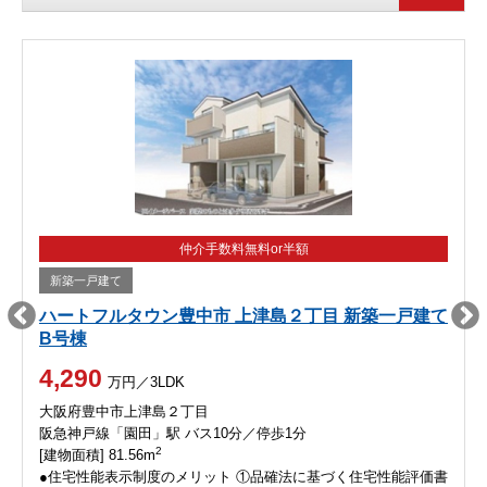
仲介手数料無料or半額
新築一戸建て
ハートフルタウン豊中市 上津島２丁目 新築一戸建て
B号棟
4,290
万円／3LDK
大阪府豊中市上津島２丁目
阪急神戸線「園田」駅 バス10分／停歩1分
2
[建物面積] 81.56m
●住宅性能表示制度のメリット ①品確法に基づく住宅性能評価書