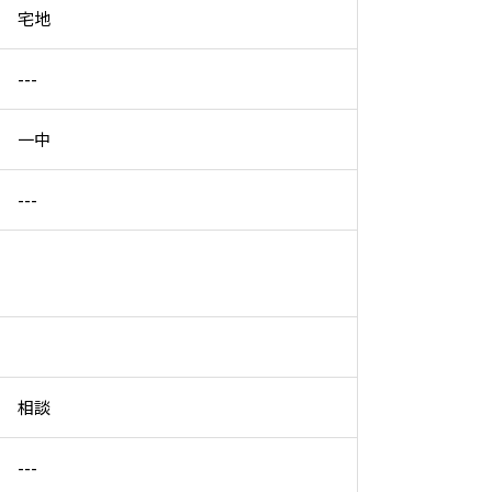
宅地
---
一中
---
相談
---