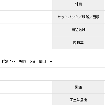
地目
セットバック／距離／面積
用途地域
容積率
種別：-- 幅員：6m 間口：--
引渡
国土法届出