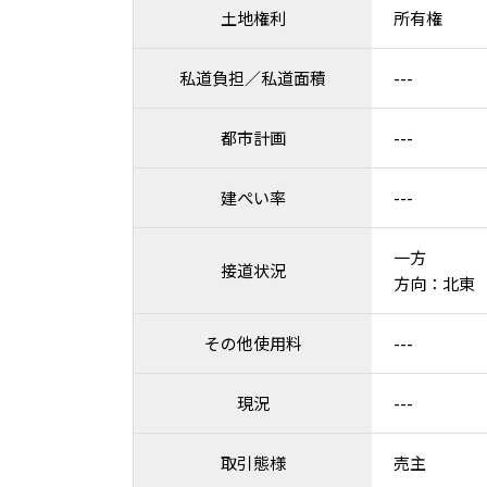
土地権利
所有権
私道負担／私道面積
---
都市計画
---
建ぺい率
---
一方
接道状況
方向：北東 
その他使用料
---
現況
---
取引態様
売主