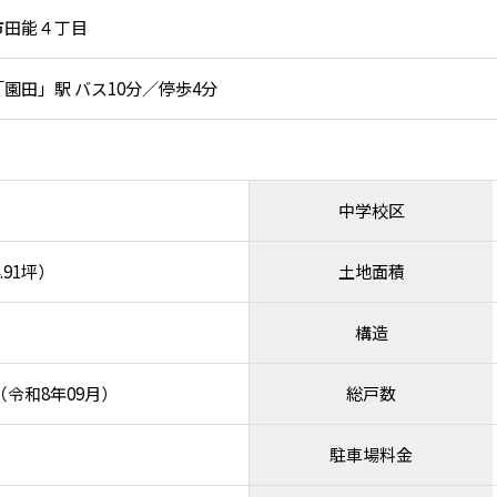
市田能４丁目
園田」駅 バス10分／停歩4分
中学校区
.91坪）
土地面積
構造
月（令和8年09月）
総戸数
駐車場料金