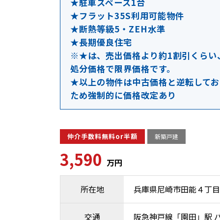
★駐車スペース1台
★フラット35S利用可能物件
★断熱等級5・ZEH水準
★長期優良住宅
※★は、売出価格より約1割引くらい
処分価格で限界価格です。
★以上の物件は中古価格と逆転してお
ため強制的に価格改定あり
仲介手数料無料or半額
新築戸建
3,590
万円
所在地
兵庫県尼崎市田能４丁目
交通
阪急神戸線「園田」駅 バ