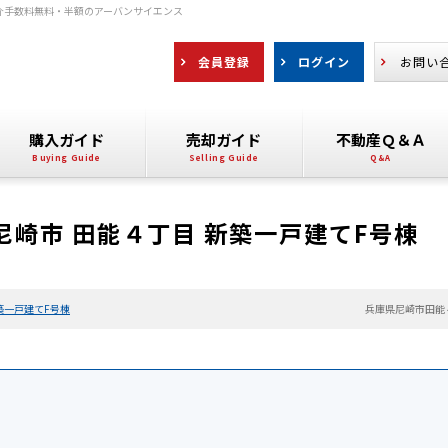
仲介手数料無料・半額のアーバンサイエンス
会員登録
ログイン
お問い
購入ガイド
売却ガイド
不動産Ｑ＆Ａ
崎市 田能４丁目 新築一戸建てF号棟
築一戸建てF号棟
兵庫県尼崎市田能