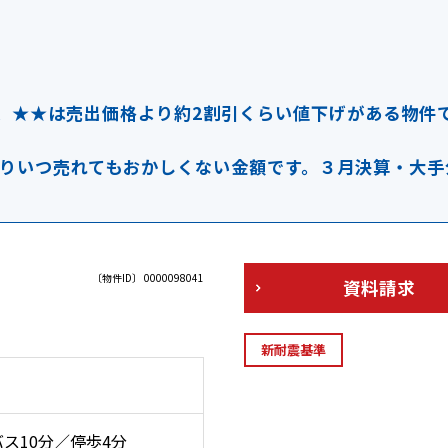
、★★は売出価格より約2割引くらい値下げがある物件
りいつ売れてもおかしくない金額です。３月決算・大手
〔物件ID〕 0000098041
資料請求
新耐震基準
ス10分／停歩4分