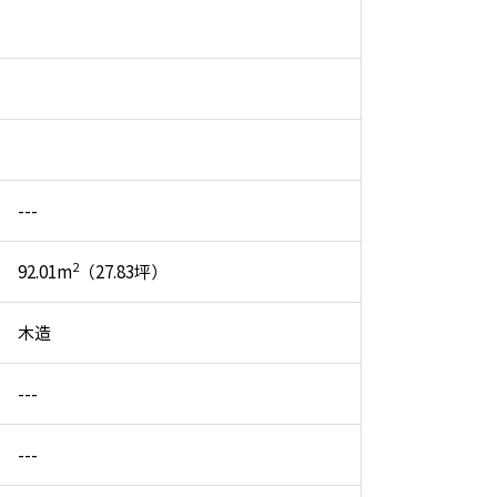
---
2
92.01m
（27.83坪）
木造
---
---