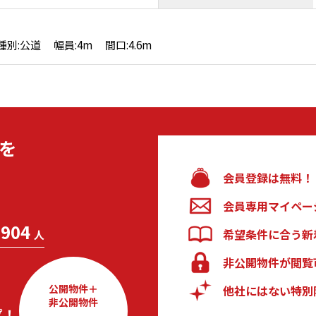
別:公道 幅員:4m 間口:4.6m
を
会員登録は無料！
会員専用マイペー
904
希望条件に合う新
人
非公開物件が閲覧
公開物件＋
他社にはない特別
非公開物件
プ！