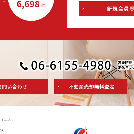
6,698
件
新規会員
営業時間：1
定休日：
お問い
合わせ
不動産売却
無料査定
サイエンス
探す