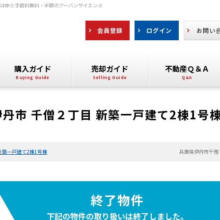
報は仲介手数料無料・半額のアーバンサイエンス
会員登録
ログイン
お問い
購入ガイド
売却ガイド
不動産Ｑ＆Ａ
丹市 千僧２丁目 新築一戸建て2棟1号
新築一戸建て2棟1号棟
兵庫県伊丹市千僧
終了物件
下記の物件の取り扱いは
終了しました。