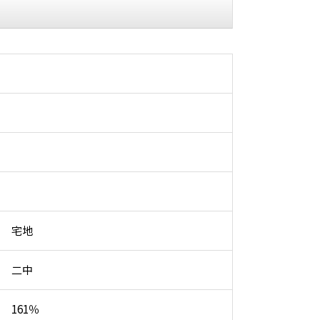
宅地
二中
161％