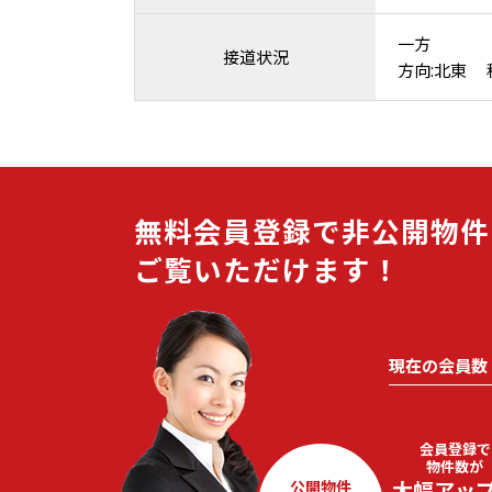
一方
接道状況
方向:北東 種
無料会員登録で非公開物件
ご覧いただけます！
現在の会員数
会員登録で
物件数が
大幅アッ
公開物件