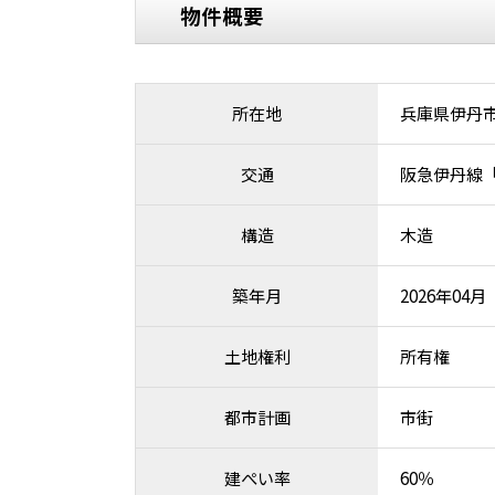
物件概要
所在地
兵庫県伊丹
交通
阪急伊丹線「
構造
木造
築年月
2026年04
土地権利
所有権
都市計画
市街
建ぺい率
60％