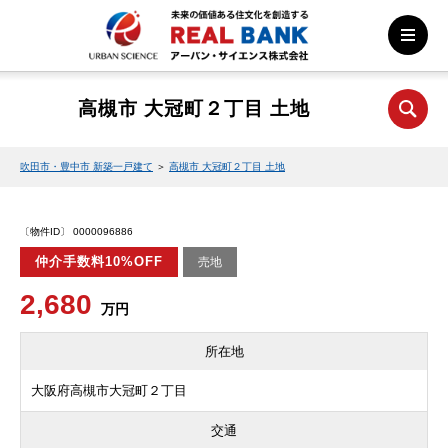
高槻市 大冠町２丁目 土地
吹田市・豊中市 新築一戸建て
＞
高槻市 大冠町２丁目 土地
〔物件ID〕 0000096886
仲介手数料10%OFF
売地
2,680
万円
所在地
大阪府高槻市大冠町２丁目
交通