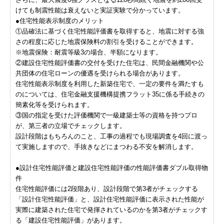
けても制震性能は衰えないと実証実験で分かっています。
●住宅性能表示制度のメリット
①品確法に基づく住宅性能評価書を取得すると、地震に対する強
さの程度に応じた地震保険料の割引を受けることができます。
※地震保険：耐震等級3の場合、半額になります。
②建設住宅性能評価書の交付を受けた住宅は、民間金融機関や公
共団体の住宅ローンの優遇を受けられる場合があります。
住宅性能表示制度を利用した新築住宅で、一定の要件を満たすも
のについては、住宅金融支援機構提携フラット35に係る手続きの
簡素化等を受けられます。
③国の指定を受けた評価機関で一級建築士等の資格を持つプロ
が、第三者の立場でチェックします。
設計段階はもちろんのこと、工事の過程でも現場調査を4回に渡っ
て実施しますので、手抜きなどにまつわる不安を解消します。
●設計住宅性能評価と建設住宅性能評価の性能評価書ダブル取得物
件
住宅性能評価には2段階あり、設計段階で第3者がチェックする
「設計住宅性能評価」と、設計住宅性能評価に表示された性能が
実際に建築された住宅で発揮されているのかを第3者がチェックす
る「建設住宅性能評価」があります。