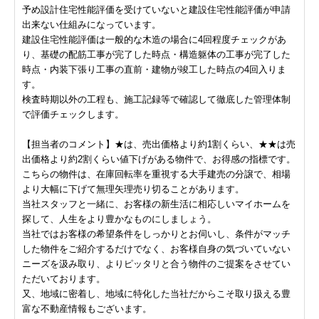
予め設計住宅性能評価を受けていないと建設住宅性能評価が申請
出来ない仕組みになっています。
建設住宅性能評価は一般的な木造の場合に4回程度チェックがあ
り、基礎の配筋工事が完了した時点・構造躯体の工事が完了した
時点・内装下張り工事の直前・建物が竣工した時点の4回入りま
す。
検査時期以外の工程も、施工記録等で確認して徹底した管理体制
で評価チェックします。
【担当者のコメント】★は、売出価格より約1割くらい、★★は売
出価格より約2割くらい値下げがある物件で、お得感の指標です。
こちらの物件は、在庫回転率を重視する大手建売の分譲で、相場
より大幅に下げて無理矢理売り切ることがあります。
当社スタッフと一緒に、お客様の新生活に相応しいマイホームを
探して、人生をより豊かなものにしましょう。
当社ではお客様の希望条件をしっかりとお伺いし、条件がマッチ
した物件をご紹介するだけでなく、お客様自身の気づいていない
ニーズを汲み取り、よりピッタリと合う物件のご提案をさせてい
ただいております。
又、地域に密着し、地域に特化した当社だからこそ取り扱える豊
富な不動産情報もございます。