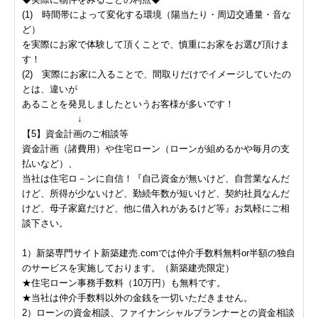
(1) 時間帯によって変化する環境（陽当たり・周辺交通量・音な
ど）
を実際にお家で体験して頂くことで、慎重にお家をお選び頂けま
す！
(2) 実際にお家に入ることで、間取りだけでイメージしていたの
とは、違いが
あることを発見しましたというお客様が多いです！
↓
【5】資金計画のご相談等
資金計画（諸費用）や住宅ローン（ローンが組めるかや毎月の支
払いなど）、
当社は住宅ロ－ンに自信！『自己資金が無いけど、自営業なんだ
けど、所得が少ないけど、勤続年数が短いけど、契約社員なんだ
けど、母子家庭だけど、他に借入れがあるけど等』お気軽にご相
談下さい。
1）新築専門サイト新築建売.comでは仲介手数料無料or半額の独自
のサービスを実施しております。（新築建売限定）
★住宅ローン事務手数料（10万円）も無料です。
★当社は仲介手数料以外の金銭を一切いただきません。
2）ローンの資金相談、ファイナンシャルプランナーとの資金相談