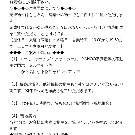
お気軽にご相談下さい。
◇◆◇◆◇ご見学について◇◆◇◆◇
完成物件はもちろん、建築中の物件でもご自由にご覧いただけま
す。
完成後ではなかなか見ることが出来ないしっかりとした構造躯体
をご覧いただくことも可能です。
【定休日…火曜（隔週）・水曜日、営業時間…10:00から19:30ま
で 土日でも内覧可能です！】
◆◆◆『ご案内の流れ』◆◆◆
【1】スーモ・ホームズ・アットホーム・YAHOO不動産等の不動
産専門ポータルサイト等
から気になる物件をピックアップ
↓
【2】新築の場合、他社掲載の物件も当社でほとんどが取り扱い可
能です。物件の状況を確認させていただきます。
↓
【3】ご案内の日時調整、待ち合わせ場所調整（現地集合）
↓
【4】 現地案内
当社では、お客様に実際に物件をご覧頂くことをお勧めしており
ます！
◆実際に物件をみることの利点◆