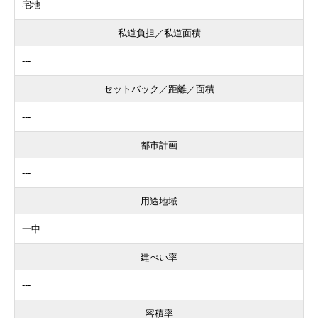
宅地
私道負担／私道面積
---
セットバック／距離／面積
---
都市計画
---
用途地域
一中
建ぺい率
---
容積率