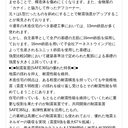
ませることで、構造体を傷めにくくなります。また、金物屋の
「カナイ」と協力して作ったデフコーナー。
元々はL型だったものを斜めにすることで耐震強度がアップするこ
とが発見されております。
※通常の木造住宅のベタ基礎工事においては、13mm鉄筋が多く
使われます。
しかし、自主基準として全戸の基礎の主筋に16mm鉄筋を採用し
ております。16mm鉄筋を用いて子会社アーネストウイング社に
よって生産されるユニット鉄筋を使用した基礎は、
強度比較試験において建築基準法で定められた配筋による基礎の
強度を大きく上回っています。
■□■制震装置(SAFE365)の優れた特長■□■
地震の揺れを抑え、耐震性能を維持。
木造住宅の弱点は、ある程度の耐震構造を持っていても中規模地
震（震度５弱程度）の揺れを繰り返し受けるとその耐震性能を弱
めてしまうことにあります。
住宅の持っている、もともとの耐震性能を維持していくために重
要な役割を果たすのが制震装置です。共同開発の制震装置
SAFE365は、粘弾性素材を活用したもの。
この素材は高層ビルの制震装置にも使われており、優れた地震エ
ネルギーの吸収を実現（震度6強を最大67％低減）。
さらに、最大震度6強クラスとなる120秒間続く地震を約200回受