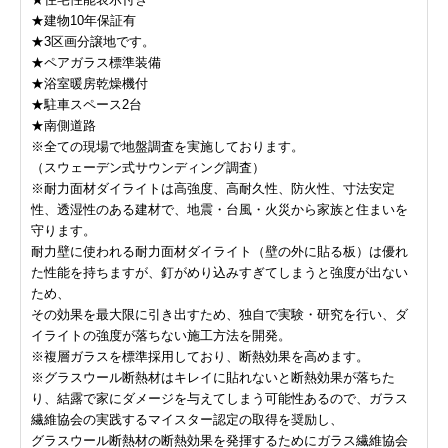
★建物10年保証有
★3区画分譲地です。
★ペアガラス標準装備
★浴室暖房乾燥機付
★駐車スペース2台
★南側道路
※全ての現場で地盤調査を実施しております。
（スウェーデン式サウンディング調査）
※耐力面材ダイライトは高強度、高耐久性、防火性、寸法安定
性、透湿性のある建材で、地震・台風・火災から家族と住まいを
守ります。
耐力壁に使われる耐力面材ダイライト（壁の外に貼る板）は優れ
た性能を持ちますが、釘がめり込みすぎてしまうと強度が出ない
ため、
その効果を最大限に引き出すため、独自で実験・研究を行い、ダ
イライトの強度が落ちない施工方法を開発。
※複層ガラスを標準採用しており、断熱効果を高めます。
※グラスウール断熱材はキレイに貼れないと断熱効果が落ちた
り、結露で家にダメージを与えてしまう可能性あるので、ガラス
繊維協会の実践するマイスター認定の取得を奨励し、
グラスウール断熱材の断熱効果を発揮するためにガラス繊維協会