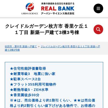
クレイドルガーデン枚方市 香里ケ丘１
１丁目 新築一戸建て3棟3号棟
吹田市・豊中市 新築一戸建て
＞
クレイドルガーデン枚方市 香里ケ丘１１丁目 新築一戸
建て3棟3号棟
★住宅性能評価書取得
★耐震等級3 地震に強い家
★駐車スペース2台
★フラット35S利用可能物件
★断熱等級5・ZEH水準
★香里園徒歩30分
※★は、売出価格より約1割引くらい、★★は売出価
格より約2割引くらい値下げがある物件で、お得感の