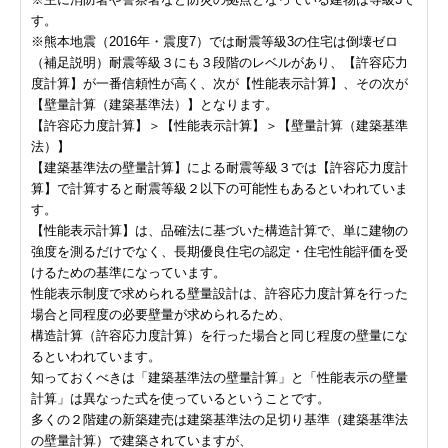
す。
※熊本地震（2016年・震度7）では耐震等級3の住宅は倒壊ゼロ
（補足説明）耐震等級３にも３段階のレベルがあり、【許容応力
度計算】が一番信頼性が高く、次が【性能表示計算】、その次が
【壁量計算（建築基準法）】となります。
【許容応力度計算】＞【性能表示計算】＞【壁量計算（建築基準
法）】
【建築基準法の壁量計算】による耐震等級３では【許容応力度計
算】で計算すると耐震等級２以下の可能性もあるといわれていま
す。
【性能表示計算】は、品確法に基づいた構造計算で、単に建物の
強度を測るだけでなく、長期優良住宅の認定・住宅性能評価を受
けるための基準になっています。
性能表示制度で求められる壁量設計は、許容応力度計算を行った
場合と同程度の必要壁量が求められるため、
構造計算（許容応力度計算）を行った場合と同じ程度の壁量にな
るといわれています。
知っておくべきは「建築基準法の壁量計算」と「性能表示の壁量
計算」は異なった式を使っているということです。
多くの２階建の新築建売は建築基準法の足切り基準（建築基準法
の壁量計算）で建築されていますが、