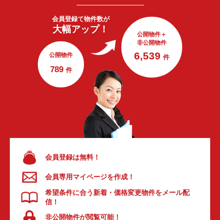
会員登録で
物件数が
大幅アップ！
公開物件＋
非公開物件
6,539
公開物件
件
789
件
会員登録は無料！
会員専用マイページを作成！
希望条件に合う新着・価格変更物件をメール配
信！
非公開物件が閲覧可能！