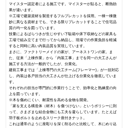
マイスター認定者による施工です。マイスターが貼ると、断熱効
果が違います。
※工場で建築資材を製造するフルプレカットを採用。一棟一棟微
妙に異なる資材までも、できる限りプレカットすることで住宅品
質の均一化を図っています。
技量によるばらつきが生じやすい下駄箱や床下収納などの家具も
工場で組み立てまで行ってから納品し、現場での作業負担を軽減
すると同時に高い内装品質を実現しています。
まさに、ファクトリーメイドの家が、アーネストワンの家。ま
た、従来「上棟作業」から「内装工事」までを同一の大工さんが
施工する方法が一般的でしたが、分業化。
建前工事までは「上棟専門の大工チーム(フレーマー)」が一括対応
し、内装は各戸担当の大工さんが仕上げる分業化を徹底していま
す。
それぞれの担当が専門的に作業行うことで、効率化と熟練度の向
上を図っています。
※木を傷めにくい、耐震性を高める金物を開発。
「家を支える構造体（材木）を傷つけない」というポリシーに則
って、さまざまな結合金物にも工夫を凝らしています。たとえば
羽子板ボルトを止めるスリーク座付きナット。
これは通常のように座彫りを深く削るのと比較して、木にめり込