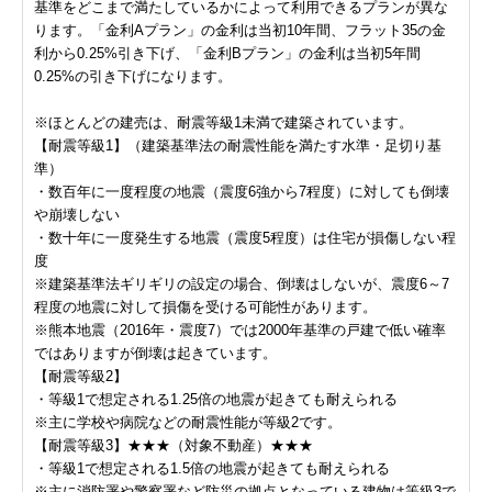
基準をどこまで満たしているかによって利用できるプランが異な
ります。「金利Aプラン」の金利は当初10年間、フラット35の金
利から0.25%引き下げ、「金利Bプラン」の金利は当初5年間
0.25%の引き下げになります。
※ほとんどの建売は、耐震等級1未満で建築されています。
【耐震等級1】（建築基準法の耐震性能を満たす水準・足切り基
準）
・数百年に一度程度の地震（震度6強から7程度）に対しても倒壊
や崩壊しない
・数十年に一度発生する地震（震度5程度）は住宅が損傷しない程
度
※建築基準法ギリギリの設定の場合、倒壊はしないが、震度6～7
程度の地震に対して損傷を受ける可能性があります。
※熊本地震（2016年・震度7）では2000年基準の戸建で低い確率
ではありますが倒壊は起きています。
【耐震等級2】
・等級1で想定される1.25倍の地震が起きても耐えられる
※主に学校や病院などの耐震性能が等級2です。
【耐震等級3】★★★（対象不動産）★★★
・等級1で想定される1.5倍の地震が起きても耐えられる
※主に消防署や警察署など防災の拠点となっている建物は等級3で