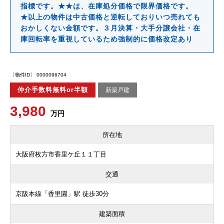
指標です。★★は、在庫処分価格で限界価格です。
★以上の物件は中古価格と逆転しておりいつ売れても
おかしくない金額です。３月決算・大手分譲会社・在
庫回転率を重視しているため強制的に価格改定あり
〔物件ID〕 0000096704
仲介手数料無料or半額
新築戸建
3,980
万円
所在地
大阪府枚方市香里ケ丘１１丁目
交通
京阪本線「香里園」駅 徒歩30分
建築面積