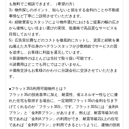
も無料でご相談できます。（希望の方）
3）物件探しのポイント、知らないと損をする金利のことや不動産
事情など丁寧にご説明させていただきます。
4）経験豊富なスタッフにより物件選びにおけるご提案の幅の広さ
から後悔しない住まい選びの実現、低価格で高品質なサービスを
目指しております。
5）広告宣伝費などのコストを徹底的にカットし、資質と経験を兼
ね備えた大手出身のベテランスタッフが少数精鋭でサービスの質
を追求し、お客様に利益を還元しています。
※新築物件のほとんどは当社で取り扱い可能です。
※諸費用はどこでも同じではございません。
※価格交渉もお客様のかわりに分譲会社に交渉させていただきま
す。
●フラット35S利用可能物件とは？
フラット35の技術基準に加え、耐震性、省エネルギー性などに優
れた住宅を取得する場合に、一定期間フラット35の金利を引き下
げてくれるのが「フラット35S」です。フラット35Sには「金利A
プラン」と「金利Bプラン」があります。例えば、耐震等級3の住
宅であれば「金利Aプラン」の利用ができ、耐震等級2以上の住宅
であれば「金利Bプラン」が利用できるというように、建物の技術