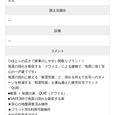
売主
国土法届出
---
設備
---
コメント
◎ゆとりの広さで家事のしやすい間取りプラン！！
地震の揺れを吸収する「クワイエ」による建物で、地震に強く安
心の一戸建てです♪
地震の揺れに耐える「耐震性能」と、揺れを抑えて住宅へのダメ
ージを軽減する「制震性能」を兼ね備えた建売住宅ブランド
「QUIE」
■耐震 ＋ 制震の家、QUIE（クワイエ）。
■SAFE365で地震の揺れを吸収する家
★安心の地盤調査済み物件
★フラット35S利用可能物件
★住宅性能表示付き