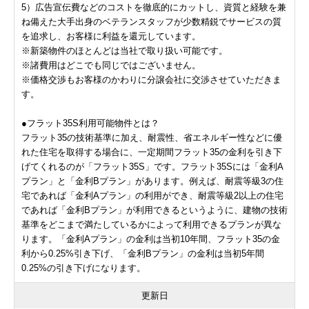
5）広告宣伝費などのコストを徹底的にカットし、資質と経験を兼
ね備えた大手出身のベテランスタッフが少数精鋭でサービスの質
を追求し、お客様に利益を還元しています。
※新築物件のほとんどは当社で取り扱い可能です。
※諸費用はどこでも同じではございません。
※価格交渉もお客様のかわりに分譲会社に交渉させていただきま
す。
●フラット35S利用可能物件とは？
フラット35の技術基準に加え、耐震性、省エネルギー性などに優
れた住宅を取得する場合に、一定期間フラット35の金利を引き下
げてくれるのが「フラット35S」です。フラット35Sには「金利A
プラン」と「金利Bプラン」があります。例えば、耐震等級3の住
宅であれば「金利Aプラン」の利用ができ、耐震等級2以上の住宅
であれば「金利Bプラン」が利用できるというように、建物の技術
基準をどこまで満たしているかによって利用できるプランが異な
ります。「金利Aプラン」の金利は当初10年間、フラット35の金
利から0.25%引き下げ、「金利Bプラン」の金利は当初5年間
0.25%の引き下げになります。
更新日