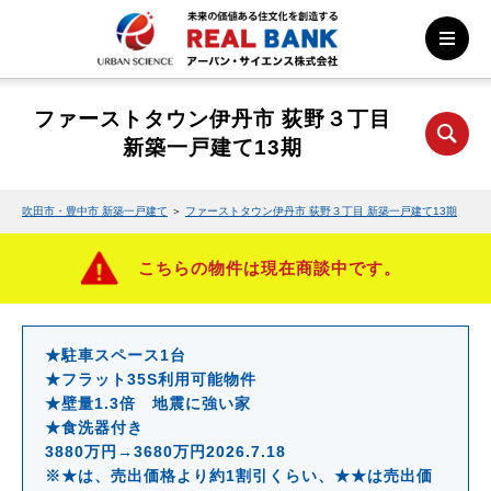
ファーストタウン伊丹市 荻野３丁目
新築一戸建て13期
吹田市・豊中市 新築一戸建て
＞
ファーストタウン伊丹市 荻野３丁目 新築一戸建て13期
こちらの物件は現在商談中です。
★駐車スペース1台
★フラット35S利用可能物件
★壁量1.3倍 地震に強い家
★食洗器付き
3880万円→3680万円2026.7.18
※★は、売出価格より約1割引くらい、★★は売出価