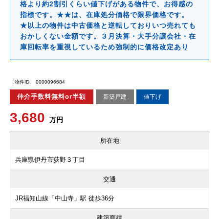
格より約2割引くらい値下げがある物件で、お得感の
指標です。★★は、在庫処分価格で限界価格です。
★以上の物件は中古価格と逆転しておりいつ売れても
おかしくない金額です。３月決算・大手分譲会社・在
庫回転率を重視しているため強制的に価格改定あり
〔物件ID〕 0000096684
仲介手数料無料or半額
新築戸建
値下げ
3,680
万円
所在地
兵庫県伊丹市荻野３丁目
交通
JR福知山線「中山寺」駅 徒歩36分
建築面積