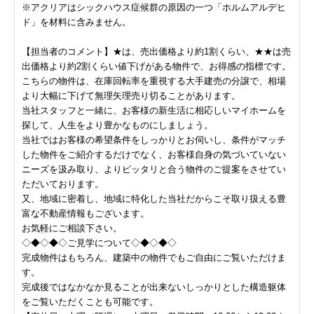
※アクリアはシックハウス症候群の原因の一つ「ホルムアルデヒ
ド」を材料に含みません。
【担当者のコメント】★は、売出価格より約1割くらい、★★は売
出価格より約2割くらい値下げがある物件で、お得感の指標です。
こちらの物件は、在庫回転率を重視する大手建売の分譲で、相場
より大幅に下げて無理矢理売り切ることがあります。
当社スタッフと一緒に、お客様の新生活に相応しいマイホームを
探して、人生をより豊かなものにしましょう。
当社ではお客様の希望条件をしっかりとお伺いし、条件がマッチ
した物件をご紹介するだけでなく、お客様自身の気づいていない
ニーズを汲み取り、よりピッタリと合う物件のご提案をさせてい
ただいております。
又、地域に密着し、地域に特化した当社だからこそ取り扱える豊
富な不動産情報もございます。
お気軽にご相談下さい。
◇◆◇◆◇ご見学について◇◆◇◆◇
完成物件はもちろん、建築中の物件でもご自由にご覧いただけま
す。
完成後ではなかなか見ることが出来ないしっかりとした構造躯体
をご覧いただくことも可能です。