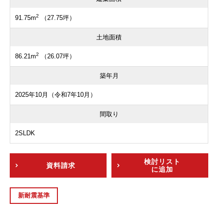
2
91.75m
（27.75坪）
土地面積
2
86.21m
（26.07坪）
築年月
2025年10月（令和7年10月）
間取り
2SLDK
検討リスト
資料請求
に追加
新耐震基準