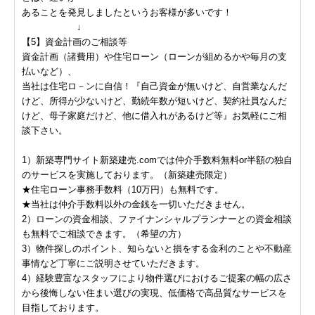
あることを発見しましたというお客様が多いです！
↓
【5】資金計画のご相談等
資金計画（諸費用）や住宅ローン（ローンが組めるかや毎月の支
払いなど）、
当社は住宅ロ－ンに自信！『自己資金が無いけど、自営業なんだ
けど、所得が少ないけど、勤続年数が短いけど、契約社員なんだ
けど、母子家庭だけど、他に借入れがあるけど等』お気軽にご相
談下さい。
1）新築専門サイト新築建売.comでは仲介手数料無料or半額の独自
のサービスを実施しております。（新築建売限定）
★住宅ローン事務手数料（10万円）も無料です。
★当社は仲介手数料以外の金銭を一切いただきません。
2）ローンの資金相談、ファイナンシャルプランナーとの資金相談
も無料でご相談できます。（希望の方）
3）物件探しのポイント、知らないと損をする金利のことや不動産
事情など丁寧にご説明させていただきます。
4）経験豊富なスタッフにより物件選びにおけるご提案の幅の広さ
から後悔しない住まい選びの実現、低価格で高品質なサービスを
目指しております。