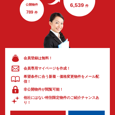
6,539
公開物件
件
789
件
会員登録は無料！
会員専用マイページを作成！
希望条件に合う新着・価格変更物件をメール配
信！
非公開物件が閲覧可能！
他社にはない特別限定物件のご紹介チャンスあ
り！