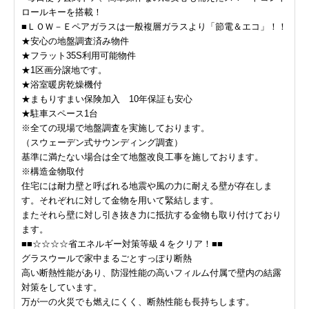
ロールキーを搭載！
■ＬＯＷ－Ｅペアガラスは一般複層ガラスより「節電＆エコ」！！
★安心の地盤調査済み物件
★フラット35S利用可能物件
★1区画分譲地です。
★浴室暖房乾燥機付
★まもりすまい保険加入 10年保証も安心
★駐車スペース1台
※全ての現場で地盤調査を実施しております。
（スウェーデン式サウンディング調査）
基準に満たない場合は全て地盤改良工事を施しております。
※構造金物取付
住宅には耐力壁と呼ばれる地震や風の力に耐える壁が存在しま
す。それぞれに対して金物を用いて緊結します。
またそれら壁に対し引き抜き力に抵抗する金物も取り付けており
ます。
■■☆☆☆☆省エネルギー対策等級４をクリア！■■
グラスウールで家中まるごとすっぽり断熱
高い断熱性能があり、防湿性能の高いフィルム付属で壁内の結露
対策をしています。
万が一の火災でも燃えにくく、断熱性能も長持ちします。