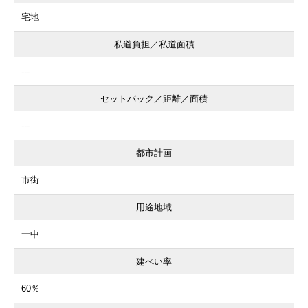
宅地
私道負担／私道面積
---
セットバック／距離／面積
---
都市計画
市街
用途地域
一中
建ぺい率
60％