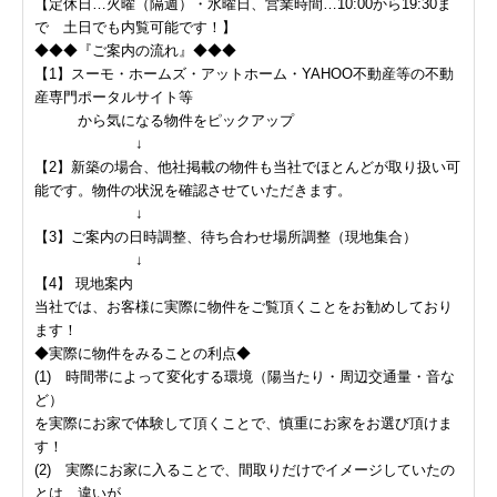
【定休日…火曜（隔週）・水曜日、営業時間…10:00から19:30ま
で 土日でも内覧可能です！】
◆◆◆『ご案内の流れ』◆◆◆
【1】スーモ・ホームズ・アットホーム・YAHOO不動産等の不動
産専門ポータルサイト等
から気になる物件をピックアップ
↓
【2】新築の場合、他社掲載の物件も当社でほとんどが取り扱い可
能です。物件の状況を確認させていただきます。
↓
【3】ご案内の日時調整、待ち合わせ場所調整（現地集合）
↓
【4】 現地案内
当社では、お客様に実際に物件をご覧頂くことをお勧めしており
ます！
◆実際に物件をみることの利点◆
(1) 時間帯によって変化する環境（陽当たり・周辺交通量・音な
ど）
を実際にお家で体験して頂くことで、慎重にお家をお選び頂けま
す！
(2) 実際にお家に入ることで、間取りだけでイメージしていたの
とは、違いが