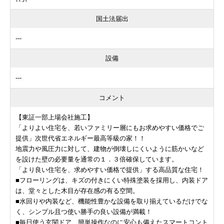
国土法届出
---
設備
---
コメント
【東証一部上場会社施工】
「よりよい住宅を、若いファミリー層にもお求めやすい価格でご
提供」次世代省エネルギー最高等級の家！！
地震力や風圧力に対して、建物が倒壊しにくいように筋かいなど
を設けた壁の必要量を通常の１．３倍確保しています。
「より良い住宅を、求めやすい価格で提供」する高品質な住宅！
■フローリングは、キズの付きにくい特殊塗装を採用し、内装ドア
は、堂々とした木目が存在感の有る空間。
■水回りや内装など、機能性豊かな設備を取り揃えているだけでな
く、シンプル且つ使い勝手の良い設備が満載！
■毎日使う玄関ドア、簡単操作なのに安心も備えたスマートコント