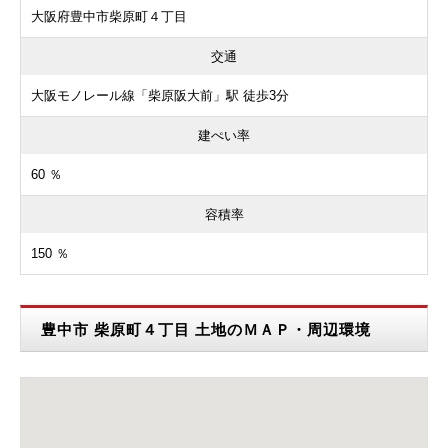
大阪府豊中市柴原町４丁目
交通
大阪モノレール線「柴原阪大前」駅 徒歩3分
建ぺい率
60 ％
容積率
150 ％
豊中市 柴原町４丁目 土地のＭＡＰ・周辺環境