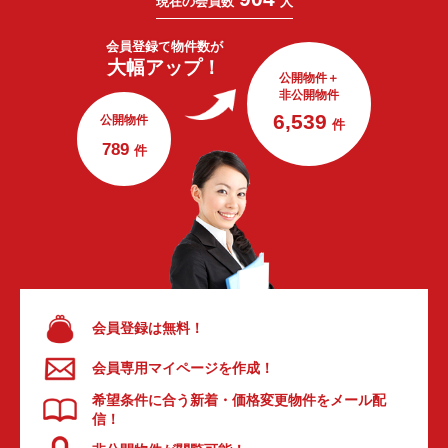
現在の会員数
人
会員登録で
物件数が
大幅アップ！
公開物件＋
非公開物件
6,539
公開物件
件
789
件
会員登録は無料！
会員専用マイページを作成！
希望条件に合う新着・価格変更物件をメール配
信！