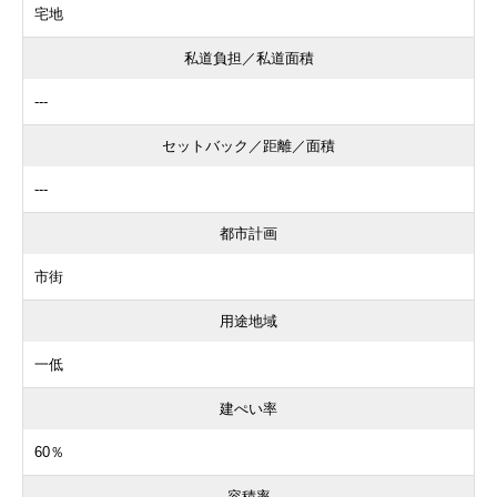
宅地
私道負担／私道面積
---
セットバック／距離／面積
---
都市計画
市街
用途地域
一低
建ぺい率
60％
容積率