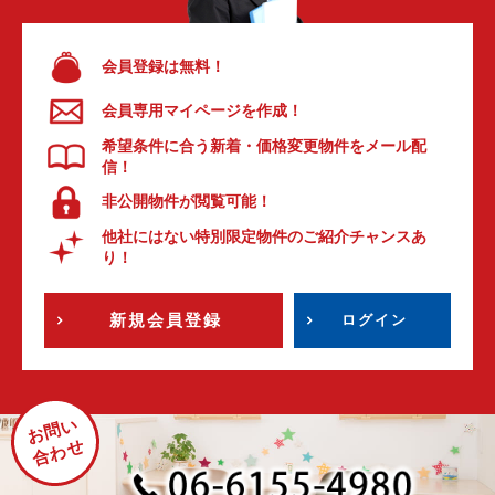
会員登録は無料！
会員専用マイページを作成！
希望条件に合う新着・価格変更物件をメール配
信！
非公開物件が閲覧可能！
他社にはない特別限定物件のご紹介チャンスあ
り！
新規会員登録
ログイン
お問い
合わせ