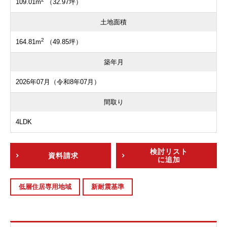
109.01m
（32.97坪）
土地面積
2
164.81m
（49.85坪）
築年月
2026年07月（令和8年07月）
間取り
4LDK
検討リスト
資料請求
に追加
低層住居専用地域
新耐震基準